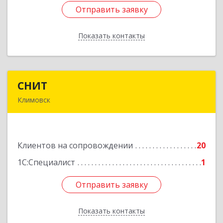
Отправить заявку
Отправить заявку
Показать контакты
Назад
СНИТ
СНИТ
Климовск
142180, Московская обл, Климовск г, Советская
ул, дом № 14
Клиентов на сопровождении
20
Подробнее
1С:Специалист
1
Отправить заявку
Отправить заявку
Показать контакты
Назад