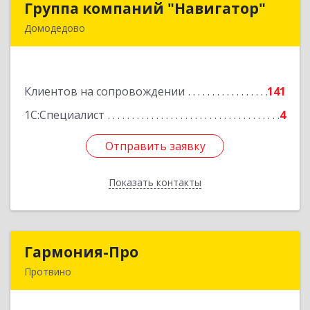
Группа компаний "Навигатор"
Группа компаний "Навигатор"
Домодедово
142001, Московская обл, Домодедово г,
Северный мкр, Каширское ш, дом № 7А, оф.304
Клиентов на сопровождении
141
Подробнее
1С:Специалист
4
Отправить заявку
Отправить заявку
Показать контакты
Назад
Гармония-Про
Гармония-Про
Протвино
142280, Московская обл, Протвино г, Ленина
ул, дом № 18, кв.198