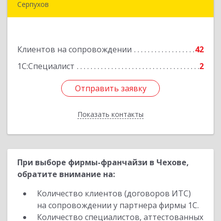
Серпухов
142205, Московская обл, Серпухов г,
Комсомольская ул, дом № 4а, кв.136
Клиентов на сопровождении
42
Подробнее
1С:Специалист
2
Отправить заявку
Отправить заявку
Показать контакты
Назад
При выборе фирмы-франчайзи в Чехове,
обратите внимание на:
Количество клиентов (договоров ИТС)
на сопровождении у партнера фирмы 1С.
Количество специалистов, аттестованных