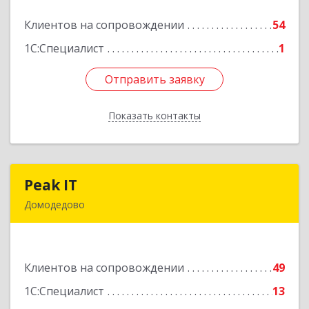
Клиентов на сопровождении
54
Подробнее
1С:Специалист
1
Отправить заявку
Отправить заявку
Показать контакты
Назад
Peak IT
Peak IT
Домодедово
142073, Московская обл, Домодедово г,
Ильинское д, дом № 109, кв.28
Клиентов на сопровождении
49
Подробнее
1С:Специалист
13