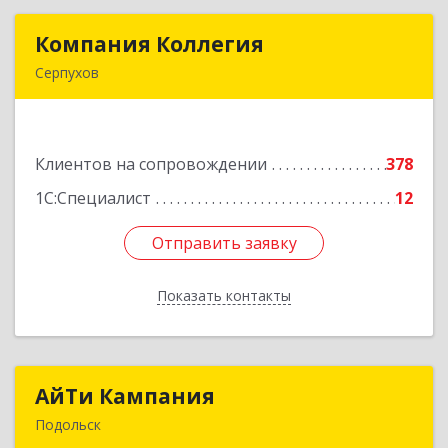
Компания Коллегия
Компания Коллегия
Серпухов
142211, Московская обл, Серпухов г, Оборонная
ул, дом № 19
Клиентов на сопровождении
378
Подробнее
1С:Специалист
12
Отправить заявку
Отправить заявку
Показать контакты
Назад
АйТи Кампания
АйТи Кампания
Подольск
142100, Московская обл, Подольск г,