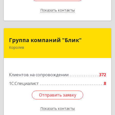
Показать контакты
Назад
Группа компаний "Блик"
Группа компаний "Блик"
Королев
141077, Московская обл, Королев г,
Октябрьский б-р, дом № 14
Подробнее
Клиентов на сопровождении
372
1С:Специалист
8
Отправить заявку
Отправить заявку
Показать контакты
Назад