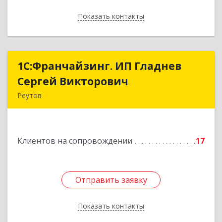
Показать контакты
Назад
1С:Франчайзинг. ИП Гладнев
1С:Франчайзинг. ИП Гладнев
Сергей Викторович
Сергей Викторович
Реутов
143966, Московская обл, Реутов г, Парковая ул,
дом № 6, кв.37
Клиентов на сопровождении
17
Подробнее
Отправить заявку
Отправить заявку
Показать контакты
Назад