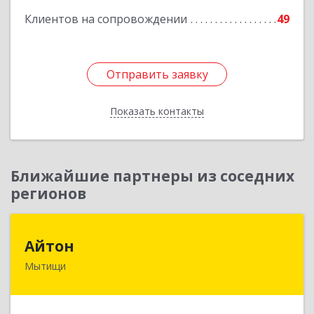
Клиентов на сопровождении
49
Подробнее
Отправить заявку
Отправить заявку
Показать контакты
Назад
Ближайшие партнеры из соседних
регионов
Айтон
Айтон
Мытищи
141006, Московская обл, Мытищи г,
Олимпийский пр-кт, строение 10, пом.1А,8