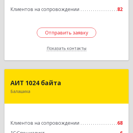
Подробнее
Клиентов на сопровождении
82
Отправить заявку
Отправить заявку
Показать контакты
Назад
АИТ 1024 байта
АИТ 1024 байта
Балашиха
143909, Московская обл, Балашиха г, Солнечная
ул, дом № 23, кв.104
Подробнее
Клиентов на сопровождении
68