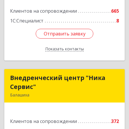
Подробнее
Клиентов на сопровождении
665
1С:Специалист
8
Отправить заявку
Отправить заявку
Показать контакты
Назад
Внедренческий центр "Ника
Внедренческий центр "Ника
Сервис"
Сервис"
Балашиха
143912, Московская обл, Балашиха г, Полевая
ул, дом № 3
Клиентов на сопровождении
372
Подробнее