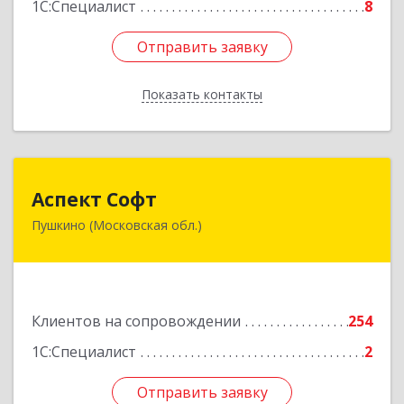
1С:Специалист
8
Отправить заявку
Отправить заявку
Показать контакты
Назад
Аспект Софт
Аспект Софт
Пушкино (Московская обл.)
141205, Московская обл, Пушкинский р-н,
Пушкино г, Московский пр-кт, дом № 44, пом.4
Подробнее
Клиентов на сопровождении
254
1С:Специалист
2
Отправить заявку
Отправить заявку