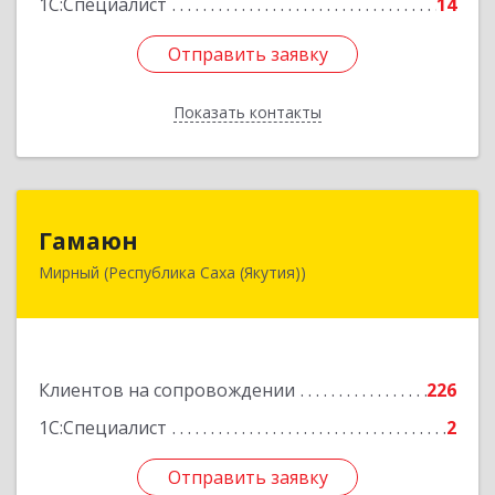
1С:Специалист
14
Отправить заявку
Отправить заявку
Показать контакты
Назад
Гамаюн
Гамаюн
Мирный (Республика Саха (Якутия))
678170, Саха /Якутия/ Респ, Мирнинский у,
Мирный г, Ленинградский пр-кт, дом № 48,
корпус а
Подробнее
Клиентов на сопровождении
226
1С:Специалист
2
Отправить заявку
Отправить заявку