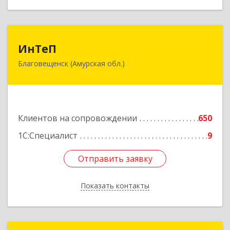
ИнТеП
ИнТеП
Благовещенск (Амурская обл.)
675000, Амурская обл, Благовещенск г,
Горького ул, дом № 172/1
Подробнее
Клиентов на сопровождении
650
1С:Специалист
9
Отправить заявку
Отправить заявку
Показать контакты
Назад