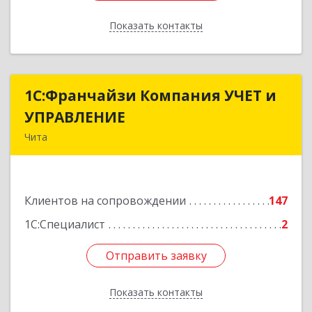
Показать контакты
Назад
1С:Франчайзи Компания УЧЕТ и
1С:Франчайзи Компания УЧЕТ и
УПРАВЛЕНИЕ
УПРАВЛЕНИЕ
Чита
672038, Забайкальский край, Чита г, Нагорная
ул, дом № 81а, пом.1
Клиентов на сопровождении
147
Подробнее
1С:Специалист
2
Отправить заявку
Отправить заявку
Показать контакты
Назад