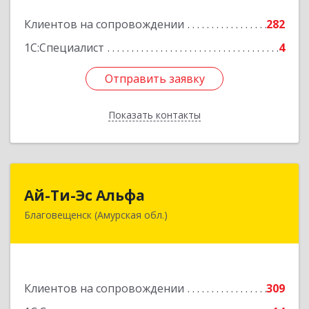
Подробнее
Клиентов на сопровождении
282
1С:Специалист
4
Отправить заявку
Отправить заявку
Показать контакты
Назад
Ай-Ти-Эс Альфа
Ай-Ти-Эс Альфа
Благовещенск (Амурская обл.)
675000, Амурская обл, Благовещенск г, Зейская
ул, дом № 134, оф.515
Подробнее
Клиентов на сопровождении
309