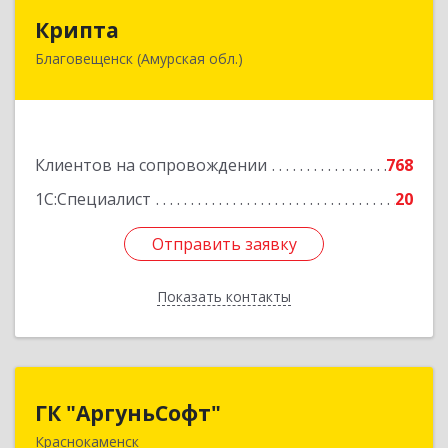
Крипта
Крипта
Благовещенск (Амурская обл.)
675000, Амурская обл, Благовещенск г,
Амурская ул, дом № 236, оф.7-8
Подробнее
Клиентов на сопровождении
768
1С:Специалист
20
Отправить заявку
Отправить заявку
Показать контакты
Назад
ГК "АргуньСофт"
ГК "АргуньСофт"
Краснокаменск
674673, Забайкальский край, Краснокаменский