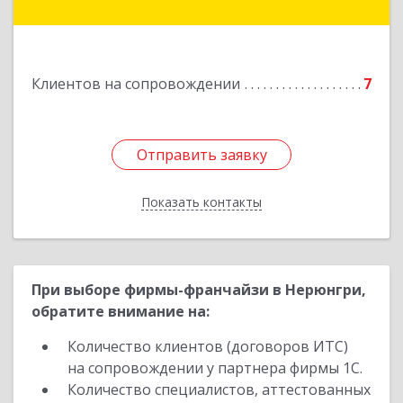
Мирнинский, г. Мирный, ул. Ленина, дом 34,
квартира 5
Подробнее
Клиентов на сопровождении
7
Отправить заявку
Отправить заявку
Показать контакты
Назад
При выборе фирмы-франчайзи в Нерюнгри,
обратите внимание на:
Количество клиентов (договоров ИТС)
на сопровождении у партнера фирмы 1С.
Количество специалистов, аттестованных