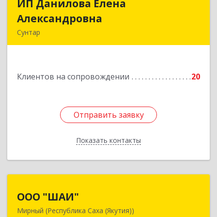
ИП Данилова Елена
ИП Данилова Елена
Александровна
Александровна
Сунтар
Подробнее
Клиентов на сопровождении
20
Отправить заявку
Отправить заявку
Показать контакты
Назад
ООО "ШАИ"
ООО "ШАИ"
Мирный (Республика Саха (Якутия))
678175, Республика Саха (Якутия), у.