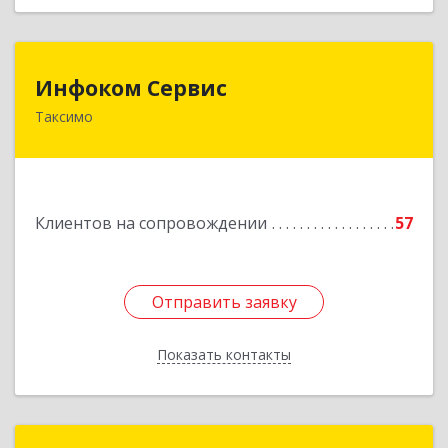
Инфоком Сервис
Инфоком Сервис
Таксимо
671560, Республика Бурятия, Муйский р-н, пгт.
Таксимо, ул. Железнодорожников, дом 14
Подробнее
Клиентов на сопровождении
57
Отправить заявку
Отправить заявку
Показать контакты
Назад