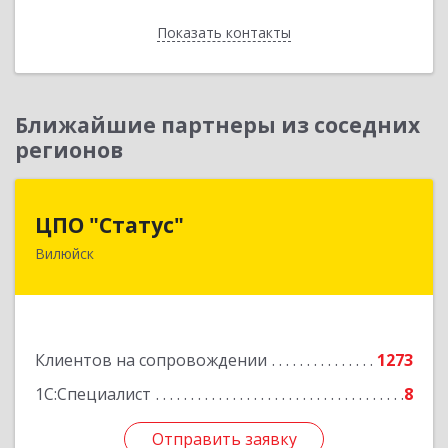
Показать контакты
Назад
Ближайшие партнеры из соседних
регионов
ЦПО "Статус"
ЦПО "Статус"
Вилюйск
677000, Саха /Якутия/ Респ, Якутск г, Ленина пр-
кт, дом № 1, оф.427
Подробнее
Клиентов на сопровождении
1273
1С:Специалист
8
Отправить заявку
Отправить заявку