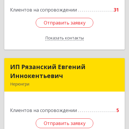
Подробнее
Клиентов на сопровождении
31
Отправить заявку
Отправить заявку
Показать контакты
Назад
ИП Рязанский Евгений
ИП Рязанский Евгений
Иннокентьевич
Иннокентьевич
Нерюнгри
678967, Саха /Якутия/ Респ, Нерюнгри г,
Дружбы Народов пр-кт, дом № 14
Клиентов на сопровождении
5
Подробнее
Отправить заявку
Отправить заявку