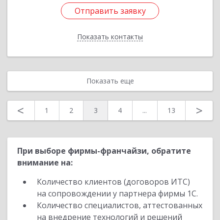
Отправить заявку
Отправить заявку
Показать контакты
Назад
Показать еще
<
>
1
2
3
4
...
13
При выборе фирмы-франчайзи, обратите
внимание на:
Количество клиентов (договоров ИТС)
на сопровождении у партнера фирмы 1С.
Количество специалистов, аттестованных
на внедрение технологий и решений