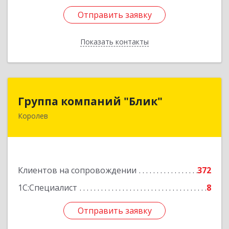
Отправить заявку
Отправить заявку
Показать контакты
Назад
Группа компаний "Блик"
Группа компаний "Блик"
Королев
141077, Московская обл, Королев г,
Октябрьский б-р, дом № 14
Подробнее
Клиентов на сопровождении
372
1С:Специалист
8
Отправить заявку
Отправить заявку