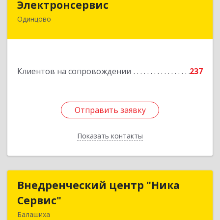
Электронсервис
Одинцово
143050, Московская обл, Одинцовский р-н,
Большие Вяземы рп, Ямская ул, владение № 4,
строение 27
Подробнее
Клиентов на сопровождении
237
Отправить заявку
Отправить заявку
Показать контакты
Назад
Внедренческий центр "Ника
Внедренческий центр "Ника
Сервис"
Сервис"
Балашиха