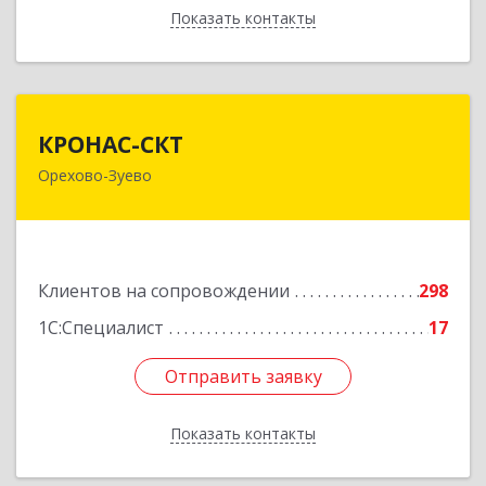
Показать контакты
Назад
КРОНАС-СКТ
КРОНАС-СКТ
Орехово-Зуево
142600, Московская обл, Орехово-Зуево г,
Бабушкина ул, дом № 2А, пом.31
Подробнее
Клиентов на сопровождении
298
1С:Специалист
17
Отправить заявку
Отправить заявку
Показать контакты
Назад