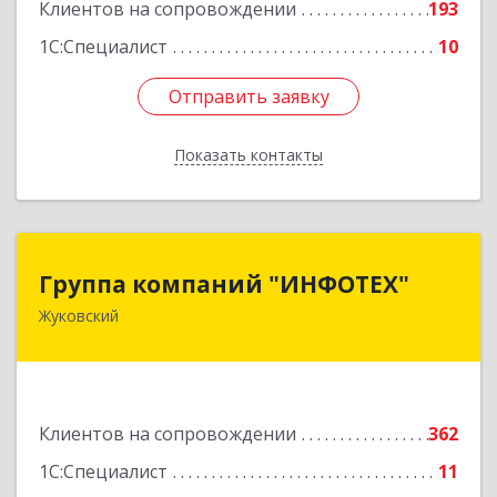
Клиентов на сопровождении
193
1С:Специалист
10
Отправить заявку
Отправить заявку
Показать контакты
Назад
Группа компаний "ИНФОТЕХ"
Группа компаний "ИНФОТЕХ"
Жуковский
140180, Московская обл, Жуковский г, Чкалова
ул, дом № 37
Подробнее
Клиентов на сопровождении
362
1С:Специалист
11