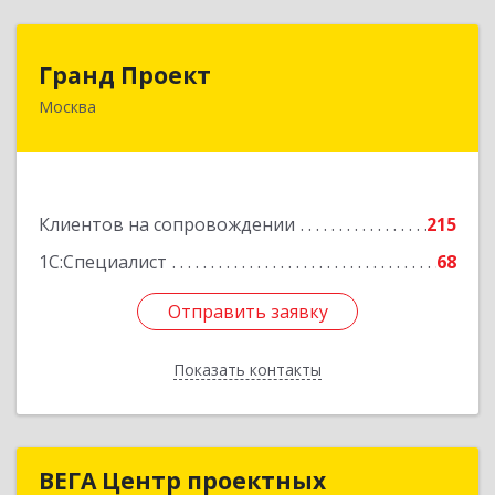
Гранд Проект
Гранд Проект
Москва
111033, Москва г, Золоторожский Вал ул, дом
№ 34, строение 1
Подробнее
Клиентов на сопровождении
215
1С:Специалист
68
Отправить заявку
Отправить заявку
Показать контакты
Назад
ВЕГА Центр проектных
ВЕГА Центр проектных