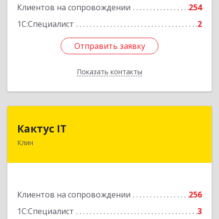
Клиентов на сопровождении
254
1С:Специалист
2
Отправить заявку
Отправить заявку
Показать контакты
Назад
Кактус IT
Кактус IT
Клин
141607, Московская обл, г.о.Клин, Клин г,
Дзержинского ул, дом № 22, пом.1А
Подробнее
Клиентов на сопровождении
256
1С:Специалист
3