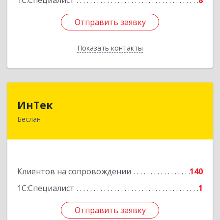
1С:Специалист
8
Отправить заявку
Отправить заявку
Показать контакты
Назад
ИнТек
ИнТек
Беслан
363000, Северная Осетия - Алания Респ,
Правобережный, Беслан г, Комсомольская ул,
дом № 69
Подробнее
Клиентов на сопровождении
140
1С:Специалист
1
Отправить заявку
Отправить заявку