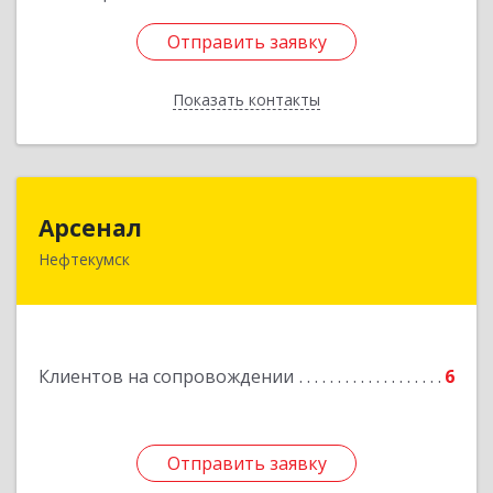
Отправить заявку
Отправить заявку
Показать контакты
Назад
Арсенал
Арсенал
Нефтекумск
Ставропольский край, Нефтекумск г,
Дзержинского ул, дом № 11А
Подробнее
Клиентов на сопровождении
6
Отправить заявку
Отправить заявку