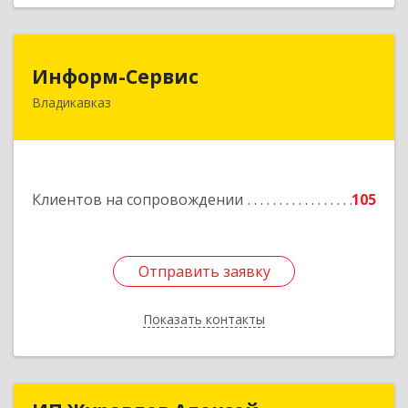
Информ-Сервис
Информ-Сервис
Владикавказ
362020, Северная Осетия - Алания Респ,
Владикавказ г, Островского ул, дом № 12, пом.3
Подробнее
Клиентов на сопровождении
105
Отправить заявку
Отправить заявку
Показать контакты
Назад