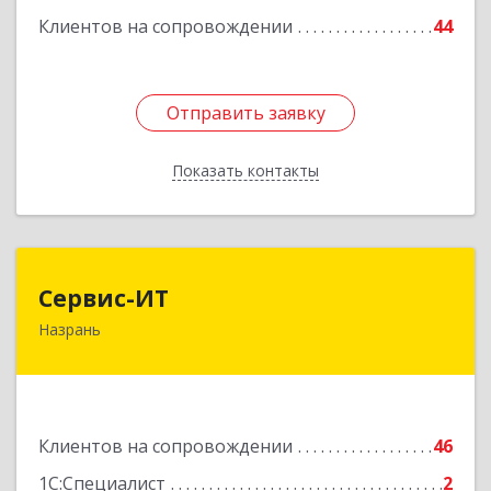
Клиентов на сопровождении
44
Отправить заявку
Отправить заявку
Показать контакты
Назад
Сервис-ИТ
Сервис-ИТ
Назрань
386102, Ингушетия Респ, Назрань г,
Центральный округ тер, Московская ул, дом №
7, этаж 2, офис 1
Подробнее
Клиентов на сопровождении
46
1С:Специалист
2