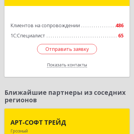
ул, дом № 31
Подробнее
Клиентов на сопровождении
486
1С:Специалист
65
Отправить заявку
Отправить заявку
Показать контакты
Назад
Ближайшие партнеры из соседних
регионов
АРТ-СОФТ ТРЕЙД
АРТ-СОФТ ТРЕЙД
Грозный
364013, Чеченская Респ, Грозный г, Полярников