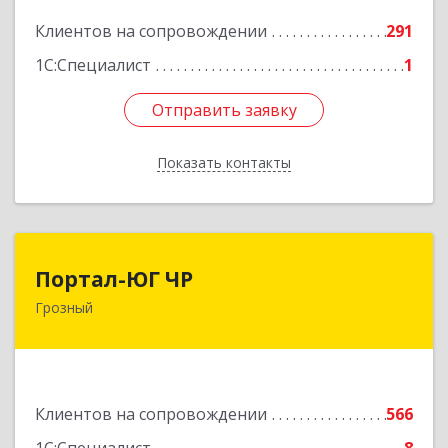
Подробнее
Клиентов на сопровождении
291
1С:Специалист
1
Отправить заявку
Отправить заявку
Показать контакты
Назад
Портал-ЮГ ЧР
Портал-ЮГ ЧР
Грозный
364906, Чеченская Респ, Грозный г, Путина пр-
кт, дом № 30
Подробнее
Клиентов на сопровождении
566