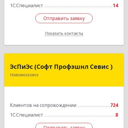
1С:Специалист
14
Отправить заявку
Отправить заявку
Показать контакты
Назад
ЭсПиЭс (Софт Профэшнл Севис )
ЭсПиЭс (Софт Профэшнл Севис )
Новомосковск
301659, Тульская обл, Новомосковский р-н,
Новомосковск г, Шахтеров ул, дом № 33/33
Подробнее
Клиентов на сопровождении
724
1С:Специалист
8
Отправить заявку
Отправить заявку