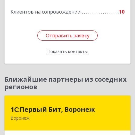
Клиентов на сопровождении
10
Отправить заявку
Отправить заявку
Показать контакты
Назад
Ближайшие партнеры из соседних
регионов
1С:Первый Бит, Воронеж
1С:Первый Бит, Воронеж
Воронеж
394006, Воронежская обл, Воронеж г, 20-летия
Октября ул, дом № 119, оф.711