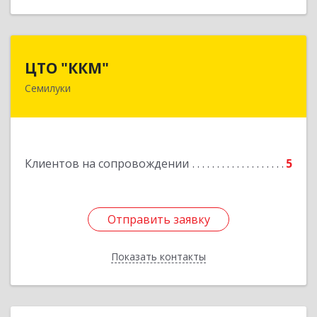
ЦТО "ККМ"
ЦТО "ККМ"
Семилуки
Подробнее
Клиентов на сопровождении
5
Отправить заявку
Отправить заявку
Показать контакты
Назад