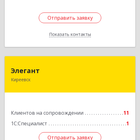
Отправить заявку
Отправить заявку
Показать контакты
Назад
Элегант
Элегант
Киреевск
301262, Тульская обл, Киреевск г, Чехова ул,
дом № 1
Подробнее
Клиентов на сопровождении
11
1С:Специалист
1
Отправить заявку
Отправить заявку