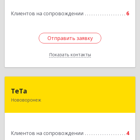
Подробнее
Клиентов на сопровождении
6
Отправить заявку
Отправить заявку
Показать контакты
Назад
ТеТа
ТеТа
Нововоронеж
396 073, Нововоронеж г, а/я, дом № 30
Подробнее
Клиентов на сопровождении
4