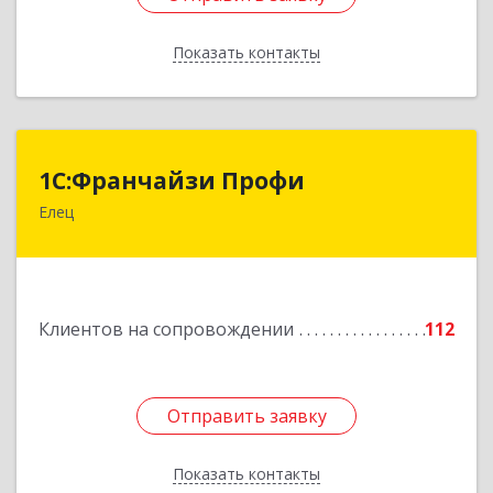
Показать контакты
Назад
1С:Франчайзи Профи
1С:Франчайзи Профи
Елец
399784, Липецкая обл, Елец г, Гагарина ул,
Здание № 3а
Подробнее
Клиентов на сопровождении
112
Отправить заявку
Отправить заявку
Показать контакты
Назад