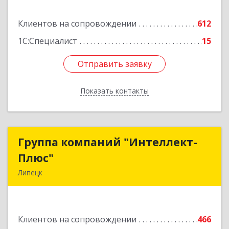
Подробнее
Клиентов на сопровождении
612
1С:Специалист
15
Отправить заявку
Отправить заявку
Показать контакты
Назад
Группа компаний "Интеллект-
Группа компаний "Интеллект-
Плюс"
Плюс"
Липецк
398024, Липецкая обл, Липецк г, Победы пл,
дом № 8, 306
Клиентов на сопровождении
466
Подробнее