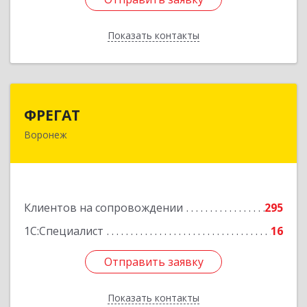
Показать контакты
Назад
ФРЕГАТ
ФРЕГАТ
Воронеж
394006, Воронежская обл, Воронеж г,
Бахметьева ул, дом № 2Б, пом.I, офис 220
Подробнее
Клиентов на сопровождении
295
1С:Специалист
16
Отправить заявку
Отправить заявку
Показать контакты
Назад