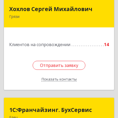
Хохлов Сергей Михайлович
Хохлов Сергей Михайлович
Грязи
399059, Россия, Липецкая обл., г.Грязи,
ул.Рублева, д.31
Подробнее
Клиентов на сопровождении
14
Отправить заявку
Отправить заявку
Показать контакты
Назад
1С:Франчайзинг. БухСервис
1С:Франчайзинг. БухСервис
Елец