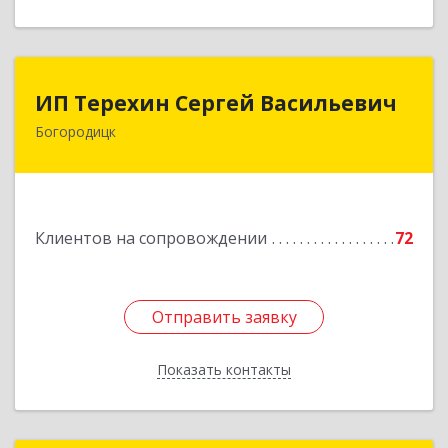
ИП Терехин Сергей Васильевич
ИП Терехин Сергей Васильевич
Богородицк
301831, Тульская обл, Богородицкий р-н,
Богородицк г, Полевая ул, дом № 32, кв.92
Подробнее
Клиентов на сопровождении
72
Отправить заявку
Отправить заявку
Показать контакты
Назад