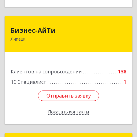
Бизнес-АйТи
Бизнес-АйТи
Липецк
398008, Липецкая обл, Липецк г, 50 лет НЛМК
ул, дом № 11, пом.18
Подробнее
Клиентов на сопровождении
138
1С:Специалист
1
Отправить заявку
Отправить заявку
Показать контакты
Назад