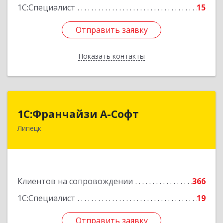
1С:Специалист
15
Отправить заявку
Отправить заявку
Показать контакты
Назад
1С:Франчайзи А-Софт
1С:Франчайзи А-Софт
Липецк
398059, Липецкая обл, Липецк г, Фрунзе ул,
дом № 27
Подробнее
Клиентов на сопровождении
366
1С:Специалист
19
Отправить заявку
Отправить заявку