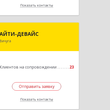
Показать контакты
Назад
АЙТИ-ДЕВАЙС
АЙТИ-ДЕВАЙС
Вичуга
155334, Ивановская обл, г.о. Вичуга,
Вичуга г, Бисирихинская ул, Здание №
81
Подробнее
Клиентов на сопровождении
23
Отправить заявку
Отправить заявку
Показать контакты
Назад