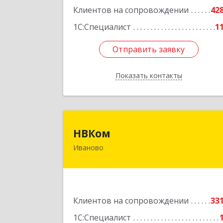
Подробне
Клиентов на сопровождении
42
1С:Специалист
1
Отправить заявку
Отправить заявку
Показать контакты
Назад
НВКо
НВКом
Иваново
153000, Ивановская обл, Иваново г
Аптечный пер, дом № 11, оф.
Подробне
Клиентов на сопровождении
33
1С:Специалист