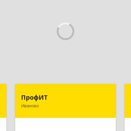
т
ПрофИТ
ПрофИТ
Иваново
-
153000, Ивановская обл, г.о. город
№
Иваново, Иваново г,
9
Конспиративный пер, дом № 7,
оф.1001