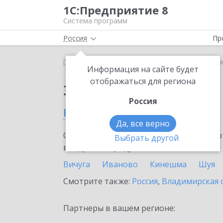
1С:Предприятие 8
Система программ
Россия
Пр
Главная
Сервисы ИТС
1С:Курьер
1С:Курьер 
Информация на сайте будет
отображаться для региона
Заказать 1С:Курьер
Россия
в Ивановской области
Да, все верно
Ознакомьтесь с информационными карт
Выбрать другой
внедрение продукта.
Вичуга
Иваново
Кинешма
Шуя
Смотрите также:
Россия
,
Владимирская 
Партнеры в вашем регионе: