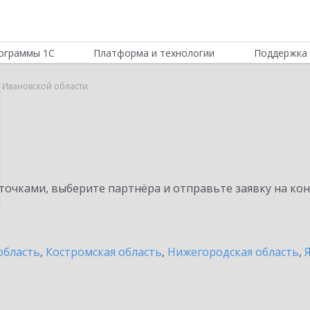
ограммы 1С
Платформа и технологии
Поддержка 
в Ивановской области
очками, выберите партнёра и отправьте заявку на ко
область
,
Костромская область
,
Нижегородская область
,