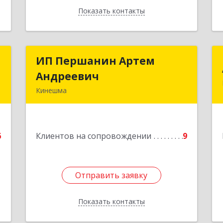
Показать контакты
Назад
х
ИП Першанин Артем
ИП Першанин Артем
й
Андреевич
Андреевич
Кинешма
,
Подробнее
6
6
Клиентов на сопровождении
9
е
Отправить заявку
Отправить заявку
Показать контакты
Назад