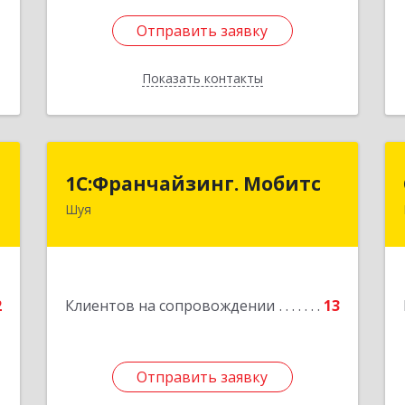
Отправить заявку
Отправить заявку
Показать контакты
Назад
я
1С:Франчайзинг. Мобитс
1С:Франчайзинг. Мобитс
Шуя
,
Подробнее
1
е
2
Клиентов на сопровождении
13
Отправить заявку
Отправить заявку