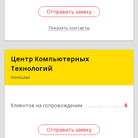
Отправить заявку
Отправить заявку
Показать контакты
Назад
Центр Компьютерных
Центр Компьютерных
Технологий
Технологий
Кинешма
155800, Ивановская обл, Кинешма г, Вичугская
ул, дом № 106
Клиентов на сопровождении
6
Подробнее
Отправить заявку
Отправить заявку