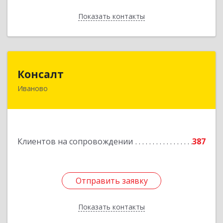
Показать контакты
Назад
Консалт
Консалт
Иваново
153000, Ивановская обл, Иваново г, Жарова ул,
дом № 3, оф.7001
Подробнее
Клиентов на сопровождении
387
Отправить заявку
Отправить заявку
Показать контакты
Назад