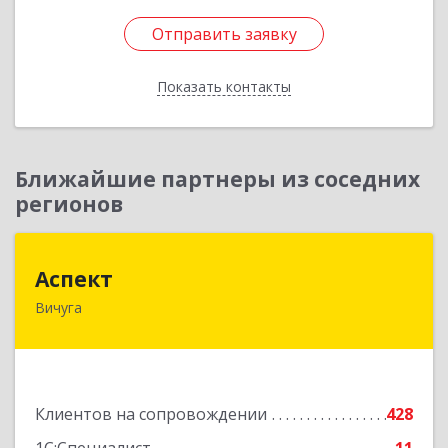
Отправить заявку
Отправить заявку
Показать контакты
Назад
Ближайшие партнеры из соседних
регионов
Аспект
Аспект
Вичуга
155331, Ивановская обл, Вичугский р-н, Вичуга
г, 50 лет Октября ул, дом № 6, этаж 2, пом.9
Подробнее
Клиентов на сопровождении
428