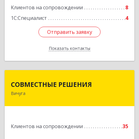
Клиентов на сопровождении
8
Подробнее
1С:Специалист
4
Отправить заявку
Отправить заявку
Показать контакты
Назад
СОВМЕСТНЫЕ РЕШЕНИЯ
СОВМЕСТНЫЕ РЕШЕНИЯ
Вичуга
155331, Ивановская обл, Вичугский р-н, Вичуга
г, Большая Пролетарская ул, дом № 16
Подробнее
Клиентов на сопровождении
35