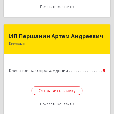
Показать контакты
Назад
ИП Першанин Артем Андреевич
ИП Першанин Артем Андреевич
Кинешма
Подробнее
Клиентов на сопровождении
9
Отправить заявку
Отправить заявку
Показать контакты
Назад