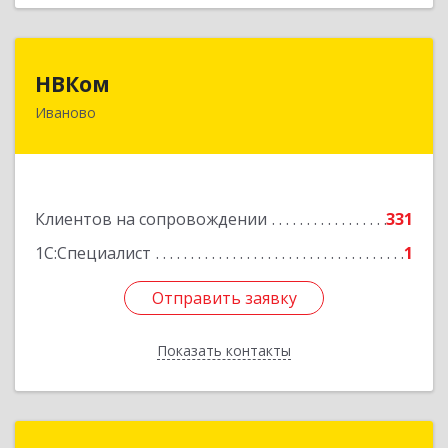
НВКом
НВКом
Иваново
153000, Ивановская обл, Иваново г, Аптечный
пер, дом № 11, оф.8
Подробнее
Клиентов на сопровождении
331
1С:Специалист
1
Отправить заявку
Отправить заявку
Показать контакты
Назад