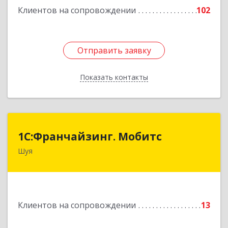
Клиентов на сопровождении
102
Отправить заявку
Отправить заявку
Показать контакты
Назад
1С:Франчайзинг. Мобитс
1С:Франчайзинг. Мобитс
Шуя
Подробнее
Клиентов на сопровождении
13