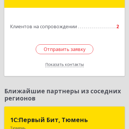
Подробнее
Клиентов на сопровождении
2
Отправить заявку
Отправить заявку
Показать контакты
Назад
Ближайшие партнеры из соседних
регионов
1С:Первый Бит, Тюмень
1С:Первый Бит, Тюмень
Тюмень