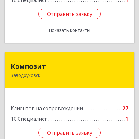
1С:Специалист
1
Отправить заявку
Отправить заявку
Показать контакты
Назад
Композит
Композит
Заводоуковск
627140, Тюменская обл, Заводоуковский р-н,
Заводоуковск г, Шоссейная ул, дом № 156
Подробнее
Клиентов на сопровождении
27
1С:Специалист
1
Отправить заявку
Отправить заявку