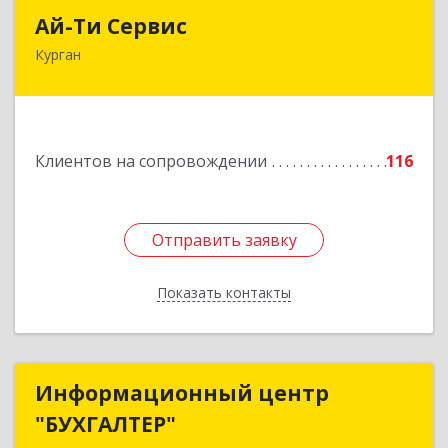
Ай-Ти Сервис
Ай-Ти Сервис
Курган
640032, Курганская обл, г.о. Город Курган,
Курган г, Бажова ул, дом № 49, оф.304
Подробнее
Клиентов на сопровождении
116
Отправить заявку
Отправить заявку
Показать контакты
Назад
Информационный центр
Информационный центр
"БУХГАЛТЕР"
"БУХГАЛТЕР"