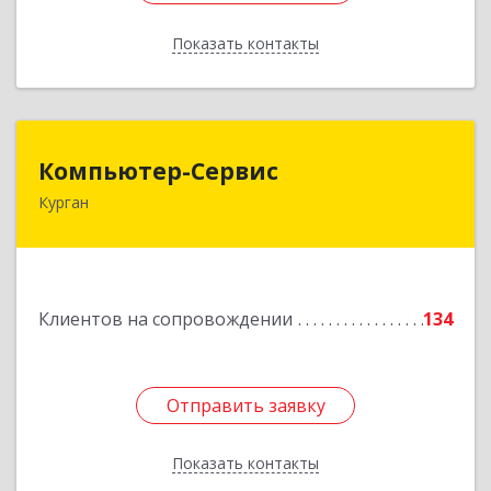
Показать контакты
Назад
Компьютер-Сервис
Компьютер-Сервис
Курган
640022, Курганская обл, Курган г, Василия
Блюхера ул, дом № 30, пом.1
Подробнее
Клиентов на сопровождении
134
Отправить заявку
Отправить заявку
Показать контакты
Назад