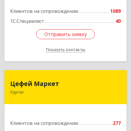
Клиентов на сопровождении
1089
Подробнее
1С:Специалист
40
Отправить заявку
Отправить заявку
Показать контакты
Назад
Цефей Маркет
Цефей Маркет
Курган
640002, Курганская обл, Курган г, М.Горького
ул, дом № 35/1
Подробнее
Клиентов на сопровождении
277