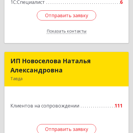
1С:Специалист
6
Отправить заявку
Отправить заявку
Показать контакты
Назад
ИП Новоселова Наталья
ИП Новоселова Наталья
Александровна
Александровна
Тавда
623950, Свердловская обл, Тавда г, 9 Мая ул,
дом № 4
Клиентов на сопровождении
111
Подробнее
Отправить заявку
Отправить заявку