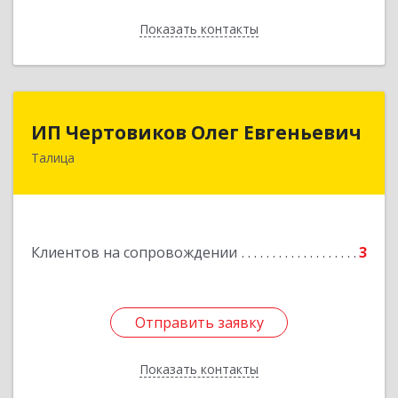
Показать контакты
Назад
ИП Чертовиков Олег Евгеньевич
ИП Чертовиков Олег Евгеньевич
Талица
623640, Свердловская обл, Талица г, Ленина ул,
дом № 73, кв.31
Подробнее
Клиентов на сопровождении
3
Отправить заявку
Отправить заявку
Показать контакты
Назад