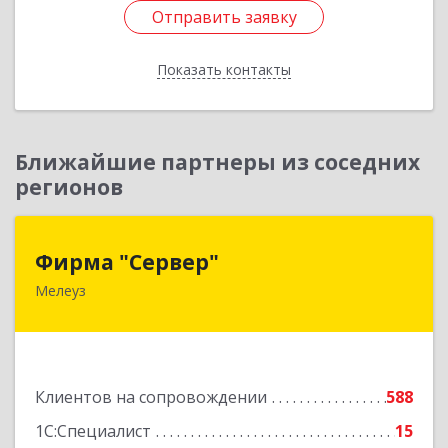
Отправить заявку
Отправить заявку
Показать контакты
Назад
Ближайшие партнеры из соседних
регионов
Фирма "Сервер"
Фирма "Сервер"
Мелеуз
453852, Башкортостан Респ, Мелеузовский р-н,
Мелеуз г, 32-й мкр, дом № 36
Подробнее
Клиентов на сопровождении
588
1С:Специалист
15