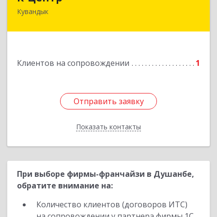
Кувандык
462243, Оренбургская обл, Кувандыкский р-н,
Кувандык г, Ленина ул, дом № 20
Подробнее
Клиентов на сопровождении
1
Отправить заявку
Отправить заявку
Показать контакты
Назад
При выборе фирмы-франчайзи в Душанбе,
обратите внимание на:
Количество клиентов (договоров ИТС)
на сопровождении у партнера фирмы 1С.