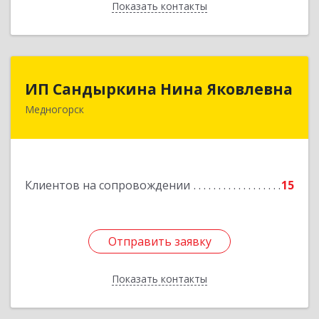
Показать контакты
Назад
ИП Сандыркина Нина Яковлевна
ИП Сандыркина Нина Яковлевна
Медногорск
462270, Оренбургская обл, Медногорск г,
Металлургов ул, дом № 19, кв.22
Подробнее
Клиентов на сопровождении
15
Отправить заявку
Отправить заявку
Показать контакты
Назад