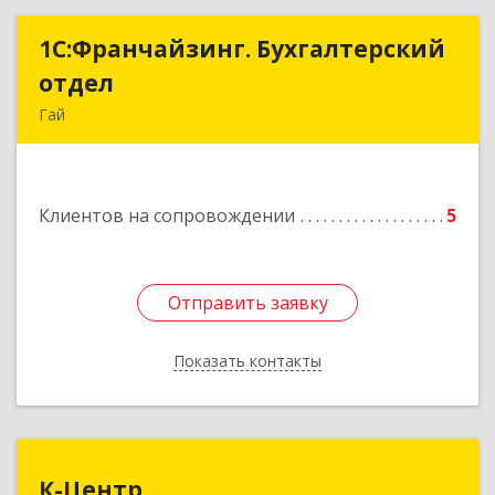
1С:Франчайзинг. Бухгалтерский
1С:Франчайзинг. Бухгалтерский
отдел
отдел
Гай
462635, Оренбургская обл, Гай г, Победы пр-кт,
дом № 1, кв.12
Клиентов на сопровождении
5
Подробнее
Отправить заявку
Отправить заявку
Показать контакты
Назад
К-Центр
К-Центр