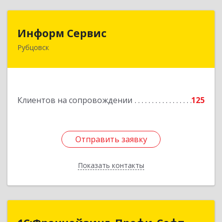
Информ Сервис
Информ Сервис
Рубцовск
658204, Алтайский край, Рубцовск г, Алтайская
ул, дом № 7
Подробнее
Клиентов на сопровождении
125
Отправить заявку
Отправить заявку
Показать контакты
Назад
1С:Франчайзинг. Профи-Софт