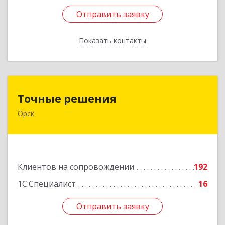
Отправить заявку
Отправить заявку
Показать контакты
Назад
Точные решения
Точные решения
Орск
462403, Оренбургская обл, Орск г,
Краматорская ул, дом № 2Б, пом.3, этаж 1, офис
2
Подробнее
Клиентов на сопровождении
192
1С:Специалист
16
Отправить заявку
Отправить заявку