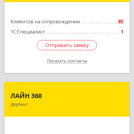
Подробнее
Клиентов на сопровождении
85
1С:Специалист
1
Отправить заявку
Отправить заявку
Показать контакты
Назад
ЛАЙН 360
ЛАЙН 360
Дербент
368600, Дагестан Респ, Дербент г, Ю.Гагарина
ул, домовладение № 14, пом.1
Подробнее