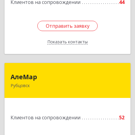
Клиентов на сопровождении
44
Отправить заявку
Отправить заявку
Показать контакты
Назад
АлеМар
АлеМар
Рубцовск
658210, Алтайский край, Рубцовск г,
Комсомольская ул, дом № 80
Подробнее
Клиентов на сопровождении
52