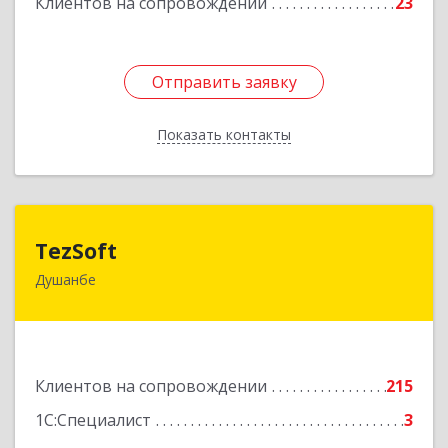
Клиентов на сопровождении
23
Отправить заявку
Отправить заявку
Показать контакты
Назад
TezSoft
TezSoft
Душанбе
Таджикистан, г. Душанбе, ул. Дружбы народов,
47
Подробнее
Клиентов на сопровождении
215
1С:Специалист
3