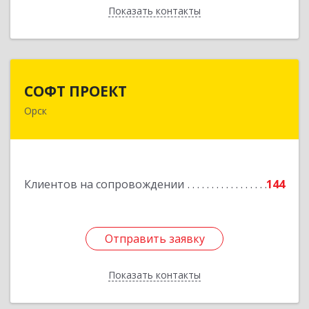
Показать контакты
Назад
СОФТ ПРОЕКТ
СОФТ ПРОЕКТ
Орск
462430, Оренбургская обл, Орск г,
Добровольского ул, дом № 23, кв.11
Подробнее
Клиентов на сопровождении
144
Отправить заявку
Отправить заявку
Показать контакты
Назад