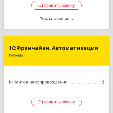
Отправить заявку
Отправить заявку
Показать контакты
Назад
1С:Франчайзи. Автоматизация
1С:Франчайзи. Автоматизация
Кувандык
462220, Оренбургская обл, Кувандыкский р-н,
Кувандык г, Советская ул, дом № 10
Подробнее
Клиентов на сопровождении
12
Отправить заявку
Отправить заявку