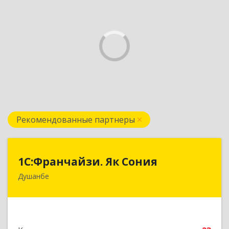
Рекомендованные партнеры
1С:Франчайзи. Як Сония
1С:Франчайзи. Як Сония
Душанбе
Республика Таджикистан, 734013, г. Душанбе,
ул. Нисор Мухаммад 5/5
Подробнее