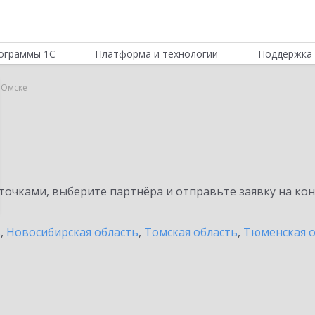
ограммы 1С
Платформа и технологии
Поддержка 
в Омске
очками, выберите партнёра и отправьте заявку на ко
ь
,
Новосибирская область
,
Томская область
,
Тюменская о