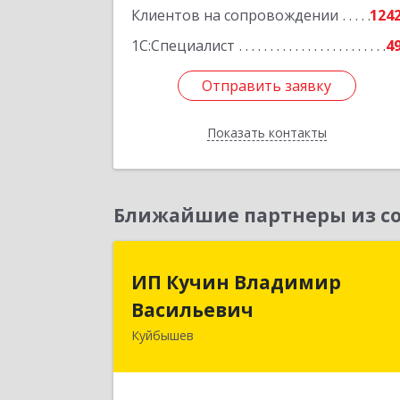
Клиентов на сопровождении
124
1С:Специалист
4
Отправить заявку
Отправить заявку
Показать контакты
Назад
Ближайшие партнеры из со
ИП Кучин Владими
ИП Кучин Владимир
Васильеви
Васильевич
Куйбышев
632387, Новосибирская обл
Куйбышев г, Тургенева ул, дом № 