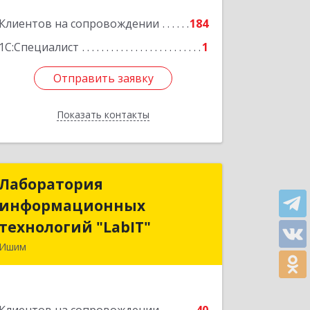
Клиентов на сопровождении
184
1С:Специалист
1
Отправить заявку
Отправить заявку
Показать контакты
Назад
Лаборатория
Лаборатория
информационных
информационных
технологий "LabIT"
технологий "LabIT"
Ишим
627753, Тюменская обл, Ишимский р-
н, Ишим г, Ф.Энгельса ул, дом № 26