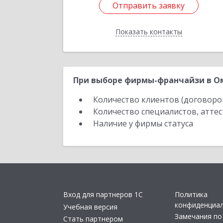
Отправить заявку
Отправить заявку
Показать контакты
Назад
При выборе фирмы-франчайзи в Ом
Количество клиентов (договоро
Количество специалистов, атте
Наличие у фирмы статуса
Вход для партнеров 1С
Политика
конфиденциа
Учебная версия
Замечания по
Стать партнером