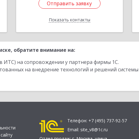
Отправить заявку
Отправить заявку
Показать контакты
Назад
ске, обратите внимание на:
в ИТС) на сопровождении у партнера фирмы 1С.
стованных на внедрение технологий и решений системы
Телефон:
+7 (495) 737-92-57
льности
Email:
site_v8@1c.ru
 сайту
Отдел продаж:
г. Москва
,
улица