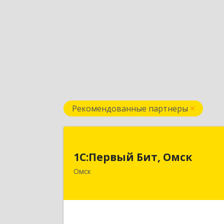
Рекомендованные партнеры
1С:Первый Бит, Омс
1С:Первый Бит, Омск
644099, Омская обл, Омск г, Гагарин
Омск
ул, дом № 14, оф.20
Подробне