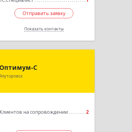
1С:Специалист
1
Отправить заявку
Отправить заявку
Показать контакты
Назад
Оптимум-С
Оптимум-С
Ялуторовск
Подробнее
Клиентов на сопровождении
2