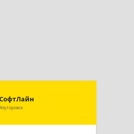
СофтЛайн
СофтЛайн
627010, Тюменская обл, Ялуторовский
Ялуторовск
р-н, Ялуторовск г, Ленина ул, дом №
28
Подробнее