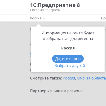
1С:Предприятие 8
Система программ
Россия
Пр
Главная
Сервисы ИТС
1С:Кредит
1С:Кредит 
Информация на сайте будет
отображаться для региона
Заказать 1С:Кредит
Россия
в Омске
Да, все верно
Ознакомьтесь с информационными карт
Выбрать другой
внедрение продукта.
Смотрите также:
Россия
,
Омская област
Партнеры в вашем регионе: