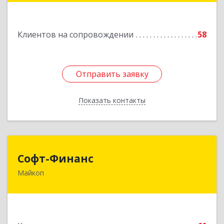
Подробнее
Клиентов на сопровождении
58
Отправить заявку
Отправить заявку
Показать контакты
Назад
Софт-Финанс
Софт-Финанс
Майкоп
385006, Адыгея Респ, Майкоп г, Калинина ул,
дом № 210С
Подробнее