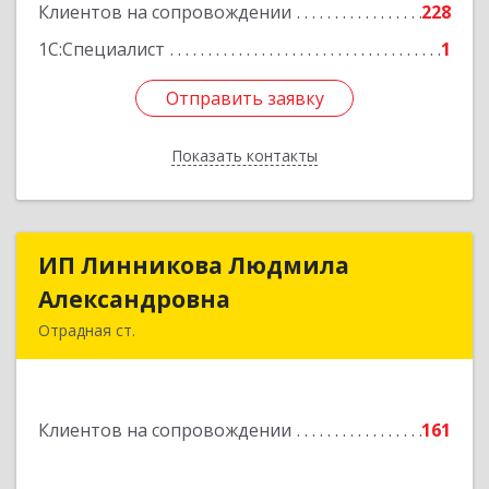
Клиентов на сопровождении
228
1С:Специалист
1
Отправить заявку
Отправить заявку
Показать контакты
Назад
ИП Линникова Людмила
ИП Линникова Людмила
Александровна
Александровна
Отрадная ст.
352290, Краснодарский край, Отрадненский р-
н, Отрадная ст-ца, Курортная ул, дом № 39Б
Клиентов на сопровождении
161
Подробнее