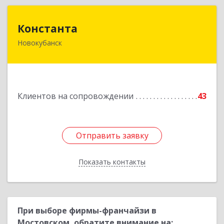
Константа
Константа
Новокубанск
352240, Краснодарский край, Новокубанск г,
Альпийская ул, дом № 22, кв.2
Подробнее
Клиентов на сопровождении
43
Отправить заявку
Отправить заявку
Показать контакты
Назад
При выборе фирмы-франчайзи в
Мостовском, обратите внимание на: