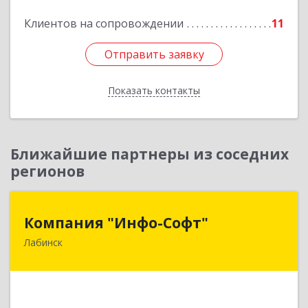
Подробнее
Клиентов на сопровождении
11
Отправить заявку
Отправить заявку
Показать контакты
Назад
Ближайшие партнеры из соседних
регионов
Компания "Инфо-Софт"
Компания "Инфо-Софт"
Лабинск
352500, Краснодарский край, Лабинский р-н,
Лабинск г, Константинова ул, дом № 72
Подробнее