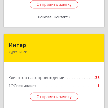
Отправить заявку
Отправить заявку
Показать контакты
Назад
Интер
Интер
Курганинск
352430, Краснодарский край, Курганинск г,
Матросова ул, дом № 151
Подробнее
Клиентов на сопровождении
35
1С:Специалист
1
Отправить заявку
Отправить заявку