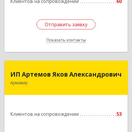
Клиентов на сопровождении
60
Отправить заявку
Отправить заявку
Показать контакты
Назад
ИП Артемов Яков Александрович
ИП Артемов Яков Александрович
Армавир
Подробнее
Клиентов на сопровождении
53