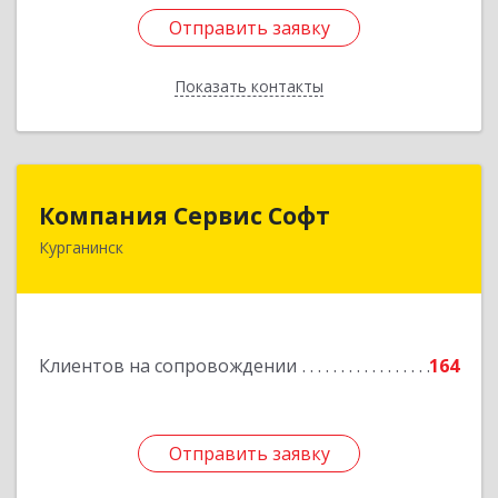
Отправить заявку
Отправить заявку
Показать контакты
Назад
Компания Сервис Софт
Компания Сервис Софт
Курганинск
352430, Краснодарский край, Курганинск г,
Розы Люксембург ул, дом № 333
Подробнее
Клиентов на сопровождении
164
Отправить заявку
Отправить заявку