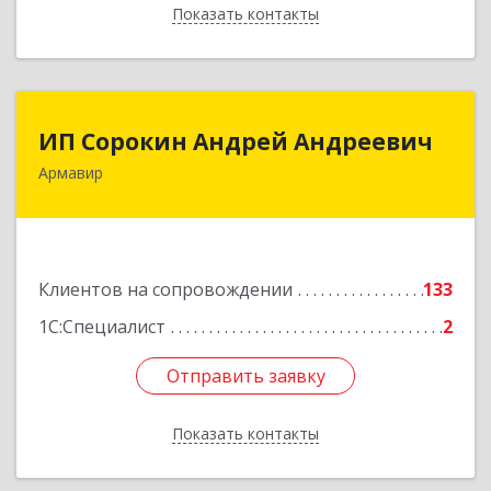
Показать контакты
Назад
ИП Сорокин Андрей Андреевич
ИП Сорокин Андрей Андреевич
Армавир
352900, Краснодарский край, Армавир г,
Ф.Энгельса ул, дом № 25, кв.309
Подробнее
Клиентов на сопровождении
133
1С:Специалист
2
Отправить заявку
Отправить заявку
Показать контакты
Назад