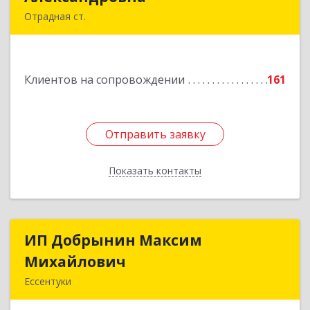
Отрадная ст.
352290, Краснодарский край, Отрадненский р-
н, Отрадная ст-ца, Курортная ул, дом № 39Б
Клиентов на сопровождении
161
Подробнее
Отправить заявку
Отправить заявку
Показать контакты
Назад
ИП Добрынин Максим
ИП Добрынин Максим
Михайлович
Михайлович
Ессентуки
357601, Ставропольский край, Ессентуки,