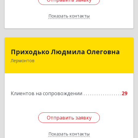
Показать контакты
Назад
Приходько Людмила Олеговна
Приходько Людмила Олеговна
Лермонтов
357341, Лермонтов г, П.Лумумбы ул, дом №
43/2, кв.44
Подробнее
Клиентов на сопровождении
29
Отправить заявку
Отправить заявку
Показать контакты
Назад