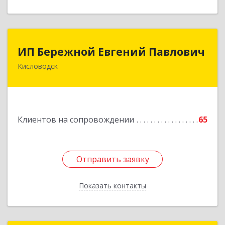
ИП Бережной Евгений Павлович
ИП Бережной Евгений Павлович
Кисловодск
357748, Ставропольский край, Кисловодск г,
Главная ул, дом № 30
Подробнее
Клиентов на сопровождении
65
Отправить заявку
Отправить заявку
Показать контакты
Назад