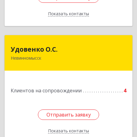
Показать контакты
Назад
Удовенко О.С.
Удовенко О.С.
Невинномысск
357 100, г.Невинномысск, ул.Революцеонная,
дом № 30, кв.54
Подробнее
Клиентов на сопровождении
4
Отправить заявку
Отправить заявку
Показать контакты
Назад