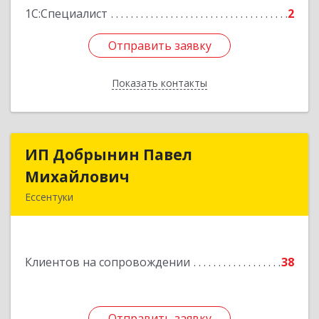
1С:Специалист
2
Отправить заявку
Отправить заявку
Показать контакты
Назад
ИП Добрынин Павел
ИП Добрынин Павел
Михайлович
Михайлович
Ессентуки
Подробнее
Клиентов на сопровождении
38
Отправить заявку
Отправить заявку