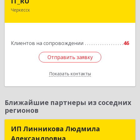
IT_RU
Черкесск
Подробнее
Клиентов на сопровождении
46
Отправить заявку
Отправить заявку
Показать контакты
Назад
Ближайшие партнеры из соседних
регионов
ИП Линникова Людмила
ИП Линникова Людмила
Александровна
Александровна