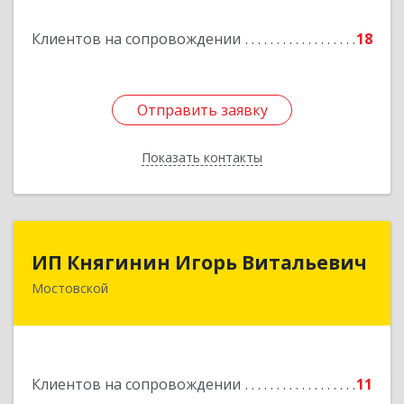
Подробнее
Клиентов на сопровождении
18
Отправить заявку
Отправить заявку
Показать контакты
Назад
ИП Княгинин Игорь Витальевич
ИП Княгинин Игорь Витальевич
Мостовской
352570, Краснодарский край, Мостовский р-н,
Мостовской пгт, Гоголя ул, дом № 113, кв.3
Подробнее
Клиентов на сопровождении
11