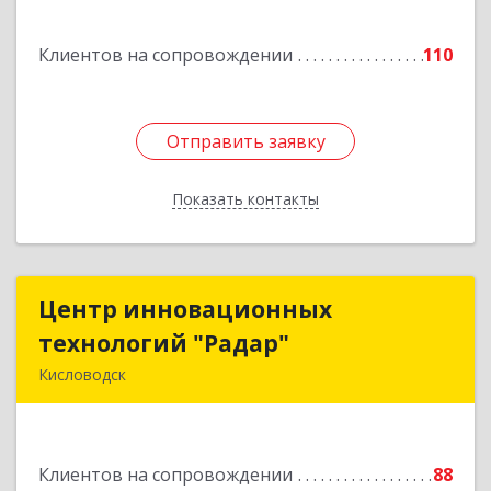
Спасателей, дом № 5, кв.43
Клиентов на сопровождении
110
Подробнее
Отправить заявку
Отправить заявку
Показать контакты
Назад
Центр инновационных
Центр инновационных
технологий "Радар"
технологий "Радар"
Кисловодск
357000, Ставропольский край, Кисловодск г,
Цандера проезд, дом № 2
Клиентов на сопровождении
88
Подробнее