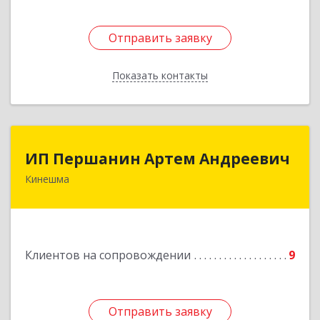
Отправить заявку
Отправить заявку
Показать контакты
Назад
ИП Першанин Артем Андреевич
ИП Першанин Артем Андреевич
Кинешма
Подробнее
Клиентов на сопровождении
9
Отправить заявку
Отправить заявку