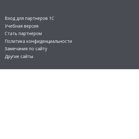
Вход для партнеров 1С
Учебная версия
Стать партнером
Политика конфиденциальности
Замечания по сайту
Другие сайты
Телефон:
+7 (495) 737-92-57
Email:
site_v8@1c.ru
Отдел продаж:
г. Москва
,
улица Селезнёвская, дом 21
© 2026 АО «Группа 1С» (правопреемник «1С»). Все права на сайт
защищены