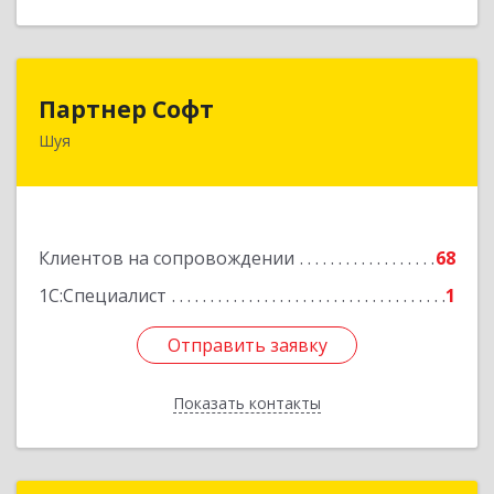
Партнер Софт
Партнер Софт
Шуя
155900, Ивановская обл, Шуйский р-н, Шуя г,
Васильевская ул, дом № 6, оф.2
Подробнее
Клиентов на сопровождении
68
1С:Специалист
1
Отправить заявку
Отправить заявку
Показать контакты
Назад