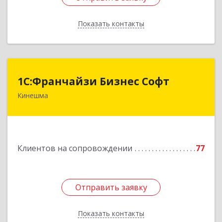
Показать контакты
Назад
1С:Франчайзи Бизнес Софт
1С:Франчайзи Бизнес Софт
Кинешма
155800, Ивановская обл, Кинешма г, Жуковская
ул, дом № 10
Подробнее
Клиентов на сопровождении
77
Отправить заявку
Отправить заявку
Показать контакты
Назад