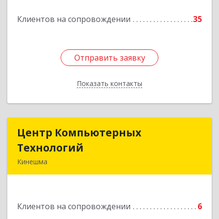
Подробнее
Клиентов на сопровождении
35
Отправить заявку
Отправить заявку
Показать контакты
Назад
Центр Компьютерных
Центр Компьютерных
Технологий
Технологий
Кинешма
155800, Ивановская обл, Кинешма г, Вичугская
ул, дом № 106
Клиентов на сопровождении
6
Подробнее