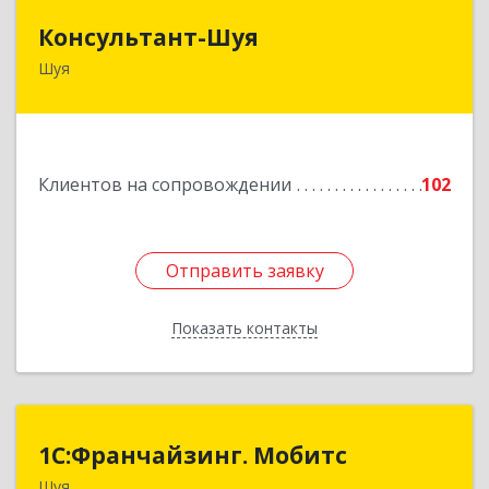
Консультант-Шуя
Консультант-Шуя
Шуя
155900, Ивановская обл, Шуя г, Свердлова ул,
дом № 53-1
Подробнее
Клиентов на сопровождении
102
Отправить заявку
Отправить заявку
Показать контакты
Назад
1С:Франчайзинг. Мобитс
1С:Франчайзинг. Мобитс
Шуя