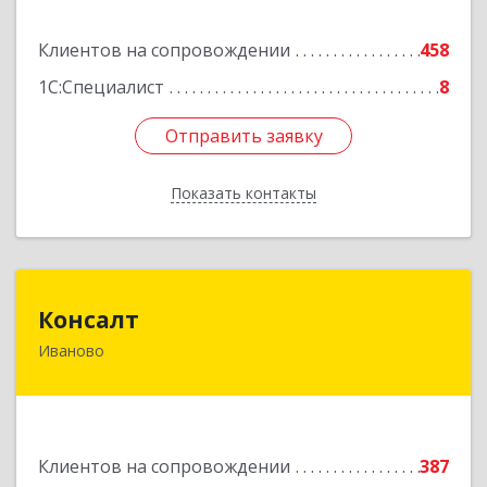
Подробнее
Клиентов на сопровождении
458
1С:Специалист
8
Отправить заявку
Отправить заявку
Показать контакты
Назад
Консалт
Консалт
Иваново
153000, Ивановская обл, Иваново г, Жарова ул,
дом № 3, оф.7001
Подробнее
Клиентов на сопровождении
387