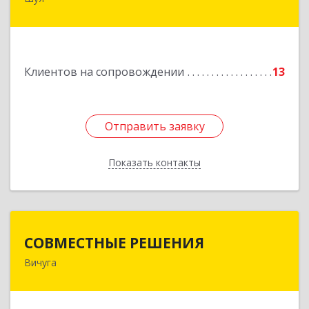
Подробнее
Клиентов на сопровождении
13
Отправить заявку
Отправить заявку
Показать контакты
Назад
СОВМЕСТНЫЕ РЕШЕНИЯ
СОВМЕСТНЫЕ РЕШЕНИЯ
Вичуга
155331, Ивановская обл, Вичугский р-н, Вичуга
г, Большая Пролетарская ул, дом № 16