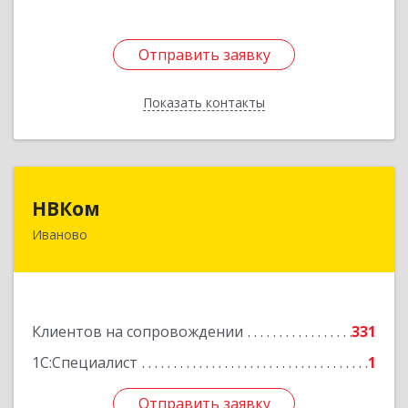
Отправить заявку
Отправить заявку
Показать контакты
Назад
НВКом
НВКом
Иваново
153000, Ивановская обл, Иваново г, Аптечный
пер, дом № 11, оф.8
Подробнее
Клиентов на сопровождении
331
1С:Специалист
1
Отправить заявку
Отправить заявку