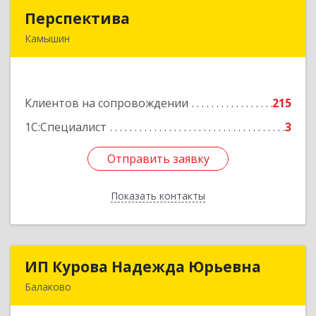
Перспектива
Перспектива
Камышин
403850, Волгоградская обл, Камышин г,
Леонова ул, дом № 26
Клиентов на сопровождении
215
Подробнее
1С:Специалист
3
Отправить заявку
Отправить заявку
Показать контакты
Назад
ИП Курова Надежда Юрьевна
ИП Курова Надежда Юрьевна
Балаково
413857, Саратовская обл, Балаково г,