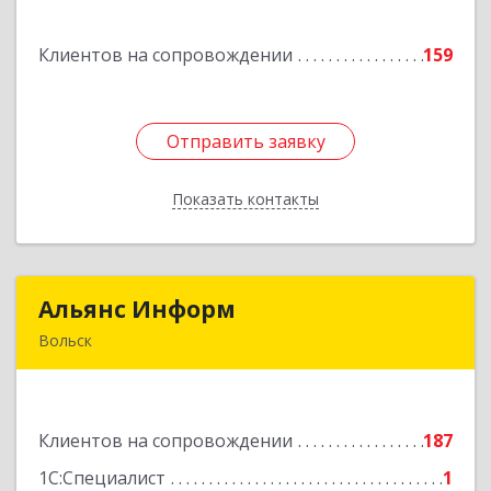
Комсомольская ул, дом № 51, кв.81
Клиентов на сопровождении
159
Подробнее
Отправить заявку
Отправить заявку
Показать контакты
Назад
Альянс Информ
Альянс Информ
Вольск
412906, Саратовская обл, Вольск г,
Чернышевского ул, дом № 73А
Клиентов на сопровождении
187
Подробнее
1С:Специалист
1