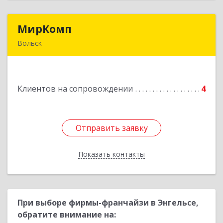
МирКомп
МирКомп
Вольск
412900, Саратовская обл, Вольск г,
Володарского ул, дом № 86
Клиентов на сопровождении
4
Подробнее
Отправить заявку
Отправить заявку
Показать контакты
Назад
При выборе фирмы-франчайзи в Энгельсе,
обратите внимание на: