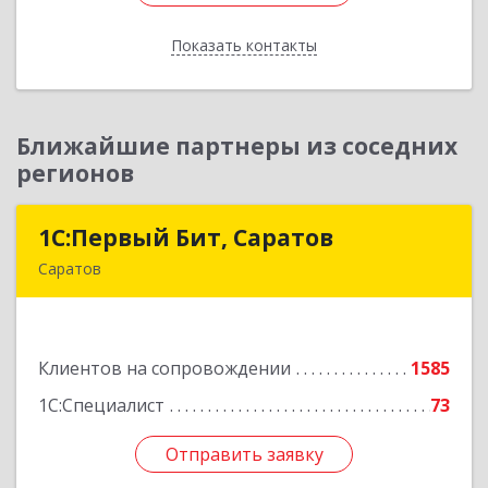
Показать контакты
Назад
Ближайшие партнеры из соседних
регионов
1С:Первый Бит, Саратов
1С:Первый Бит, Саратов
Саратов
410005, Саратовская обл, Саратов г,
Астраханская ул, дом № 87, корпус 50
Клиентов на сопровождении
1585
Подробнее
1С:Специалист
73
Отправить заявку
Отправить заявку