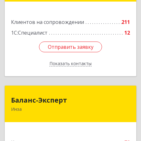
Подробнее
Клиентов на сопровождении
211
1С:Специалист
12
Отправить заявку
Отправить заявку
Показать контакты
Назад
Баланс-Эксперт
Баланс-Эксперт
Инза
433030, Ульяновская обл, Инзенский р-н, Инза
г, Красных Бойцов ул, дом № 18, кв.4
Подробнее