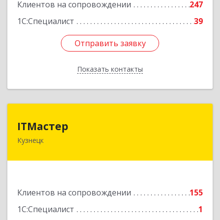
Клиентов на сопровождении
247
1С:Специалист
39
Отправить заявку
Отправить заявку
Показать контакты
Назад
ITМастер
ITМастер
Кузнецк
442537, Пензенская обл, Кузнецк г, Белинского
ул, дом № 82, ДЦ"Сфера", оф.15
Подробнее
Клиентов на сопровождении
155
1С:Специалист
1