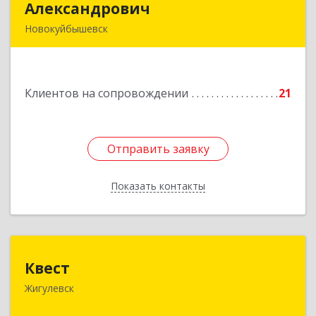
Александрович
Александрович
Новокуйбышевск
446200, Самарская обл, Новокуйбышевск г,
Гагарина 11
Клиентов на сопровождении
21
Подробнее
Отправить заявку
Отправить заявку
Показать контакты
Назад
Квест
Квест
Жигулевск
445350, Самарская обл., Жигулевск, ул.Пушкина,
21, офис 4