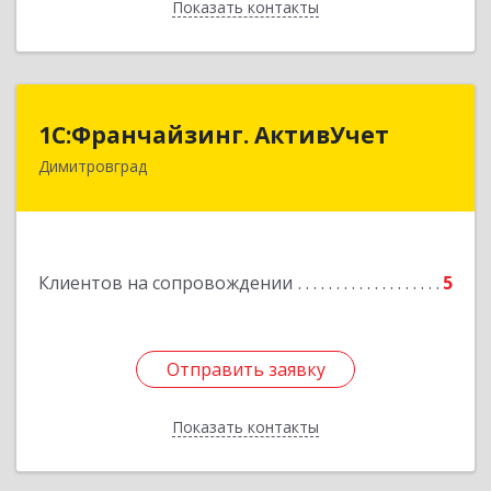
Показать контакты
Назад
1С:Франчайзинг. АктивУчет
1С:Франчайзинг. АктивУчет
Димитровград
433505, Ульяновская обл., г. Димитровград, ул.
Западная, д. 34 - 14
Подробнее
Клиентов на сопровождении
5
Отправить заявку
Отправить заявку
Показать контакты
Назад