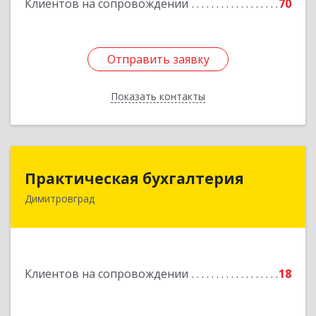
Клиентов на сопровождении
70
Отправить заявку
Отправить заявку
Показать контакты
Назад
Практическая бухгалтерия
Практическая бухгалтерия
Димитровград
433502, Ульяновская область, г.о. город
Димитровград, г Димитровград, ш
Мулловское, стр. 7/5, офис 5
Подробнее
Клиентов на сопровождении
18