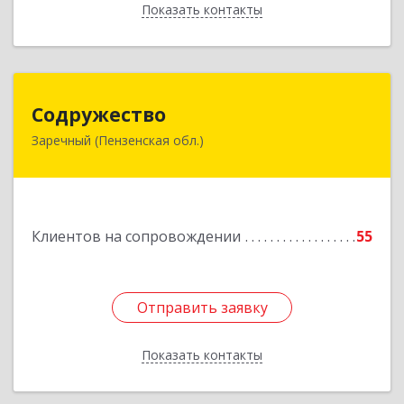
Показать контакты
Назад
Содружество
Содружество
Заречный (Пензенская обл.)
442962, Пензенская обл, Заречный г,
Промышленная ул, дом № 25
Подробнее
Клиентов на сопровождении
55
Отправить заявку
Отправить заявку
Показать контакты
Назад