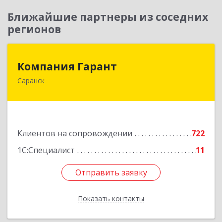
Ближайшие партнеры из соседних
регионов
Компания Гарант
Компания Гарант
Саранск
430005, Мордовия Респ, Саранск г,
Большевистская ул, дом № 60, этаж 4 оф.7
Подробнее
Клиентов на сопровождении
722
1С:Специалист
11
Отправить заявку
Отправить заявку
Показать контакты
Назад