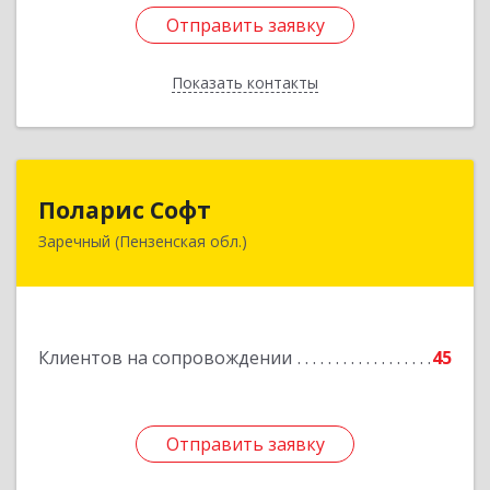
Отправить заявку
Отправить заявку
Показать контакты
Назад
Поларис Софт
Поларис Софт
Заречный (Пензенская обл.)
442960, Пензенская обл, Заречный г,
В.В.Демакова проезд, дом № 5, кв.303
Подробнее
Клиентов на сопровождении
45
Отправить заявку
Отправить заявку