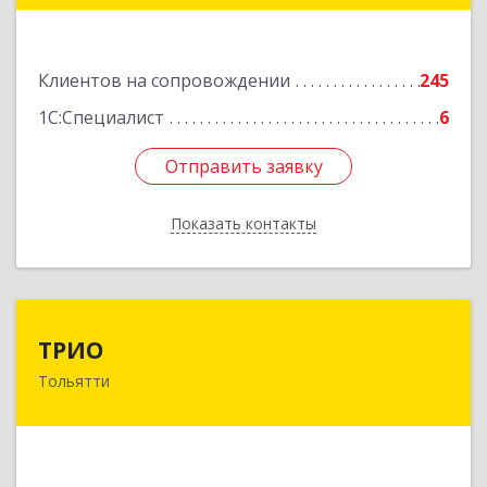
Подробнее
Клиентов на сопровождении
245
1С:Специалист
6
Отправить заявку
Отправить заявку
Показать контакты
Назад
ТРИО
ТРИО
Тольятти
445004, Самарская обл, Тольятти г,
Автозаводское ш, дом № 21, оф.200
Подробнее