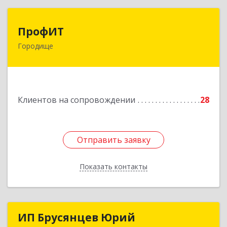
ПрофИТ
ПрофИТ
Городище
442310, Пензенская обл, Городищенский р-н,
Городище г, Комсомольская ул, дом № 29, оф.20
Подробнее
Клиентов на сопровождении
28
Отправить заявку
Отправить заявку
Показать контакты
Назад
ИП Брусянцев Юрий
ИП Брусянцев Юрий