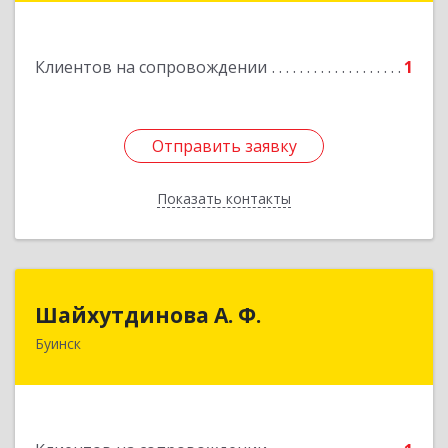
Подробнее
Клиентов на сопровождении
1
Отправить заявку
Отправить заявку
Показать контакты
Назад
Шайхутдинова А. Ф.
Шайхутдинова А. Ф.
Буинск
РТ, г.Буинск, ул.Р.Люксембург, д.144Б
Подробнее