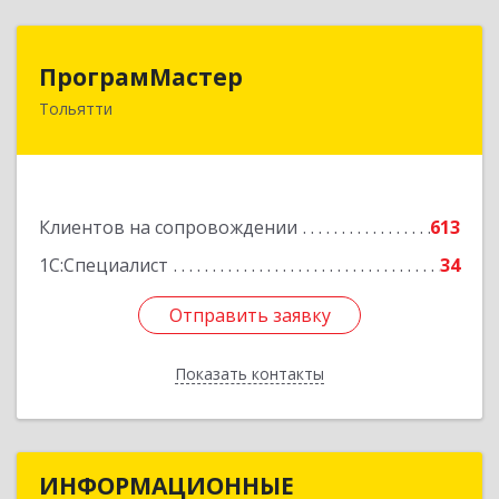
ПрограмМастер
ПрограмМастер
Тольятти
445004, Самарская обл, Тольятти г,
Автозаводское ш, дом № 51
Подробнее
Клиентов на сопровождении
613
1С:Специалист
34
Отправить заявку
Отправить заявку
Показать контакты
Назад
ИНФОРМАЦИОННЫЕ
ИНФОРМАЦИОННЫЕ