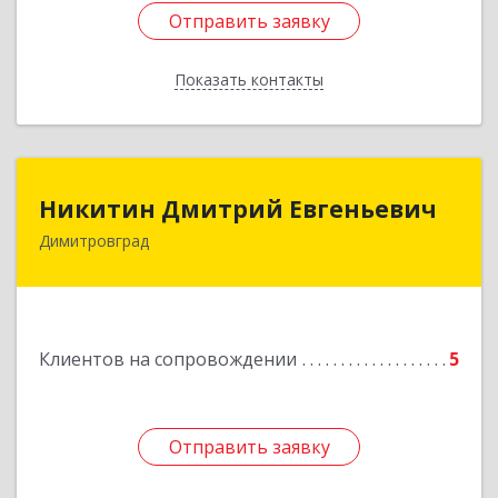
Отправить заявку
Отправить заявку
Показать контакты
Назад
Никитин Дмитрий Евгеньевич
Никитин Дмитрий Евгеньевич
Димитровград
433513, Ульяновская
область,г.Димитровград,ул.Победы, д.9, кв.52
Подробнее
Клиентов на сопровождении
5
Отправить заявку
Отправить заявку