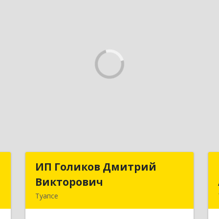
н
ИП Голиков Дмитрий
ИП Голиков Дмитрий
»
Викторович
Викторович
Туапсе
,
352803, Краснодарский край,
й
Туапсинский р-н, Туапсе г, Калараша