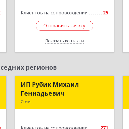
2
ул, дом № 53, кв.4
2
Клиентов на сопровождении
25
е
Подробнее
Отправить заявку
Отправить заявку
Показать контакты
Назад
седних регионов
р
ИП Рубик Михаил
ИП Рубик Михаил
Геннадьевич
Геннадьевич
,
Сочи
9
354003, Краснодарский край, Сочи г,
Макаренко ул, дом № 6/2
е
0
Клиентов на сопровождении
271
Подробнее