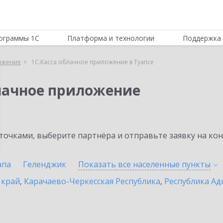
ограммы 1С
Платформа и технологии
Поддержка 
ложение
1С:Касса облачное приложение в Туапсе
блачное приложение
очками, выберите партнёра и отправьте заявку на ко
апа
Геленджик
Показать все населенные
пункты
 край
,
Карачаево-Черкесская Республика
,
Республика Ад