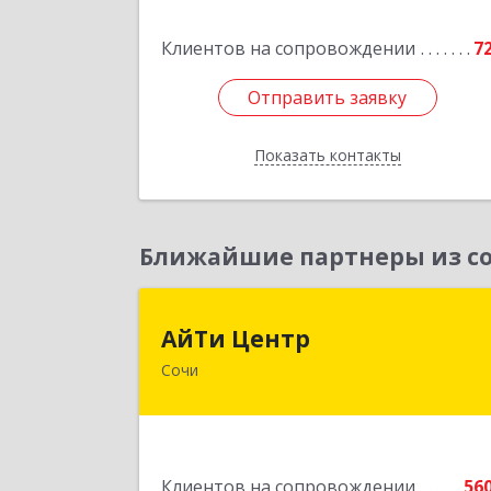
Армии ул, дом № 2
Клиентов на сопровождении
7
Подробне
Отправить заявку
Отправить заявку
Показать контакты
Назад
Ближайшие партнеры из со
АйТи Цент
АйТи Центр
Сочи
354000, Краснодарский край, Сочи
Московская ул, дом № 1
Подробне
Клиентов на сопровождении
56