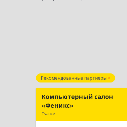
Рекомендованные партнеры
Компьютерный салон
Компьютерный сало
«Феникс»
«Феникс
Туапсе
352800, Краснодарский край
Туапсинский р-н, Туапсе г, Красно