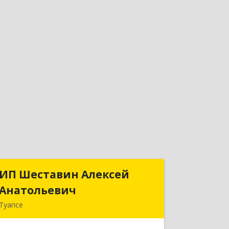
ИП Шеставин Алексей
ИП Шеставин Алексей
Анатольевич
Анатольевич
Туапсе
352800, Краснодарский край,
Туапсинский р-н, Туапсе г, Красных