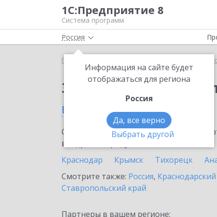
1С:Предприятие 8
Система программ
Россия
Пр
Главная
Сервисы ИТС
1С:Касса облачное при
Информация на сайте будет
отображаться для региона
Заказать 1С:Касса о
Россия
в Туапсе
Да, все верно
Ознакомьтесь с информационными карт
Выбрать другой
внедрение продукта.
Краснодар
Крымск
Тихорецк
Ан
Смотрите также:
Россия
,
Краснодарский
Ставропольский край
Партнеры в вашем регионе: