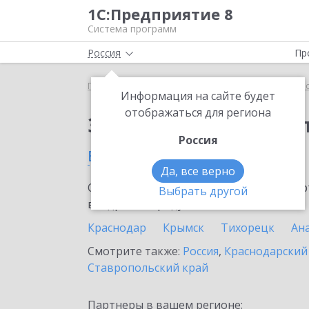
1С:Предприятие 8
Система программ
Россия
Пр
Главная
Сервисы ИТС
1С:Касса облачное при
Информация на сайте будет
отображаться для региона
Заказать 1С:Касса о
Россия
в Тимашевске
Да, все верно
Ознакомьтесь с информационными карт
Выбрать другой
внедрение продукта.
Краснодар
Крымск
Тихорецк
Ан
Смотрите также:
Россия
,
Краснодарский
Ставропольский край
Партнеры в вашем регионе: