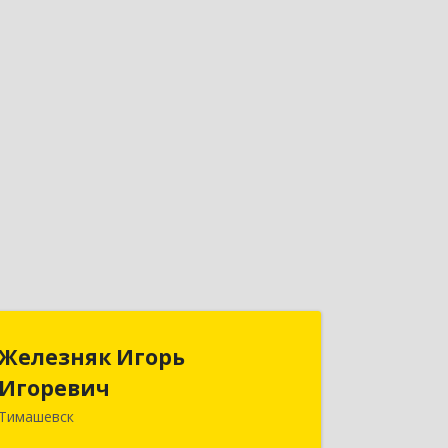
Железняк Игорь
Железняк Игорь
Игоревич
Игоревич
Тимашевск
352700, Краснодарский край,
Тимашевский р-н, Тимашевск г,