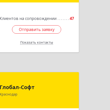
Смоленская ул, 42
Подробнее
Клиентов на сопровождении
47
Отправить заявку
Отправить заявку
Показать контакты
Назад
Глобал-Софт
Глобал-Софт
350018, Краснодарский край,
Краснодар
Краснодар г, Сормовская ул, дом № 7
Подробнее