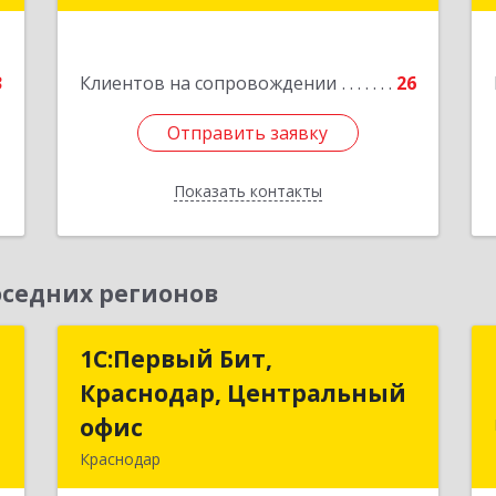
Мира ул, дом № 76
е
Подробнее
3
Клиентов на сопровождении
26
Отправить заявку
Отправить заявку
Показать контакты
Назад
седних регионов
т
1С:Первый Бит,
1С:Первый Бит,
Краснодар, Центральный
Краснодар, Центральный
,
офис
офис
№
Краснодар
8
350051, Краснодарский край,