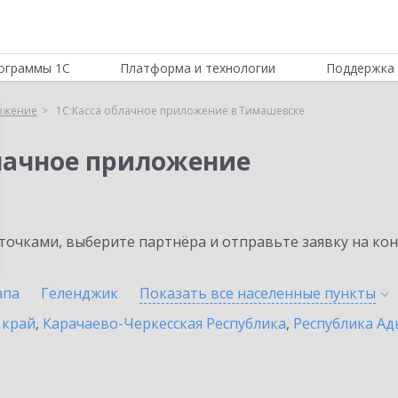
ограммы 1С
Платформа и технологии
Поддержка 
ложение
1С:Касса облачное приложение в Тимашевске
блачное приложение
очками, выберите партнёра и отправьте заявку на ко
апа
Геленджик
Показать все населенные
пункты
 край
,
Карачаево-Черкесская Республика
,
Республика Ад