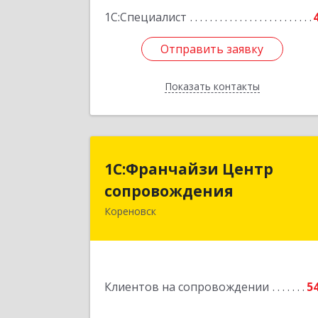
1С:Специалист
Отправить заявку
Отправить заявку
Показать контакты
Назад
1С:Франчайзи Цент
1С:Франчайзи Центр
сопровождени
сопровождения
Кореновск
Подробне
Клиентов на сопровождении
5