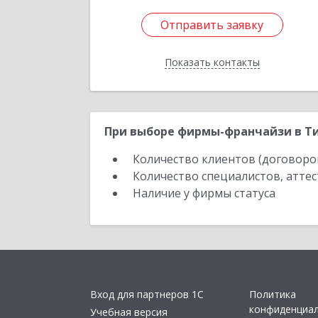
Отправить заявку
Отправить заявку
Показать контакты
Назад
При выборе фирмы-франчайзи в Ти
Количество клиентов (договоро
Количество специалистов, атте
Наличие у фирмы статуса
Вход для партнеров 1С
Политика
конфиденциа
Учебная версия