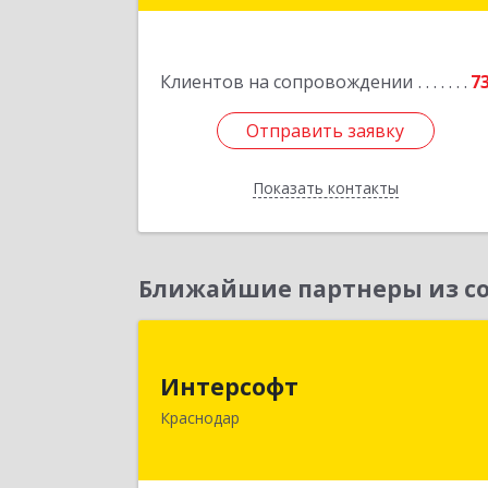
Подробне
Клиентов на сопровождении
7
Отправить заявку
Отправить заявку
Показать контакты
Назад
Ближайшие партнеры из со
Интерсоф
Интерсофт
350020, Краснодарский край
Краснодар
Краснодар г, Рашпилевская ул, дом 
179/1, оф.61