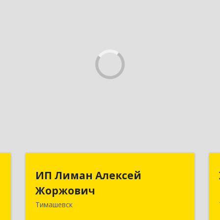
а
ИП Лиман Алексей
ИП Лиман Алексей
Жоржович
Жоржович
-
о
Тимашевск
352731, Краснодарский край,
9
Тимашевский р-н, Комсомольский п,