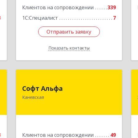
1
Клиентов на сопровождении
339
3
1С:Специалист
7
Отправить заявку
Отправить заявку
Показать контакты
Назад
Т
Софт Альфа
Софт Альфа
н
353730, Краснодарский край,
Каневская
,
Каневской р-н, Каневская ст-ца,
к
Нестеренко ул, дом № 81
1
Подробнее
е
3
Клиентов на сопровождении
49