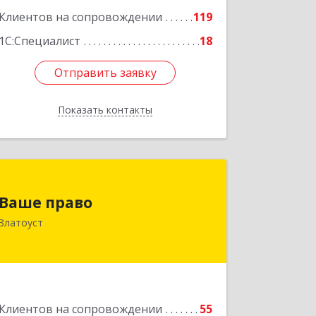
Клиентов на сопровождении
119
1С:Специалист
18
Отправить заявку
Отправить заявку
Показать контакты
Назад
Ваше право
Ваше право
456219, Челябинская обл, Златоуст г,
Златоуст
Молодежный кв-л, дом № 7, кв.136
Подробнее
Клиентов на сопровождении
55