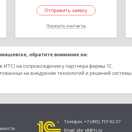
Отправить заявку
Отправить заявку
Показать контакты
Назад
машевске, обратите внимание на:
в ИТС) на сопровождении у партнера фирмы 1С.
стованных на внедрение технологий и решений системы
Телефон:
+7 (495) 737-92-57
льности
Email:
site_v8@1c.ru