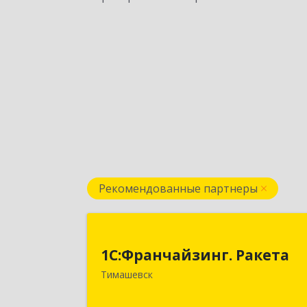
Рекомендованные партнеры
1С:Франчайзинг. Ракет
1С:Франчайзинг. Ракета
Краснодарский край, Тимашевский р
Тимашевск
н, Медведовская ст-ца, Чайковског
ул, дом № 6