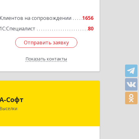
Клиентов на сопровождении
1656
1С:Специалист
80
Отправить заявку
Отправить заявку
Показать контакты
Назад
А-Софт
А-Софт
353100, Краснодарский край,
Выселки
Выселковский район, Выселки ст-ца,
Степная ул, дом № 1
Подробнее