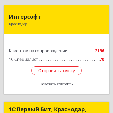
Интерсофт
Интерсофт
Краснодар
350020, Краснодарский край, Краснодар г,
Рашпилевская ул, дом № 179/1, оф.618
Подробнее
Клиентов на сопровождении
2196
1С:Специалист
70
Отправить заявку
Отправить заявку
Показать контакты
Назад
1С:Первый Бит, Краснодар,
1С:Первый Бит, Краснодар,