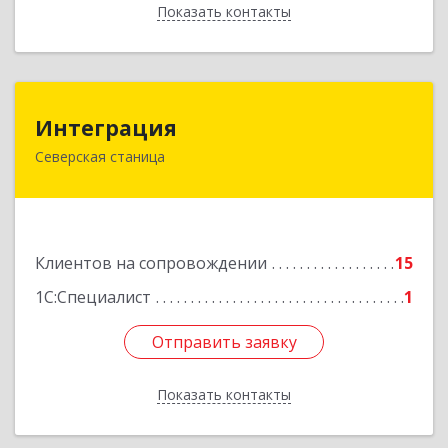
Показать контакты
Назад
Интеграция
Интеграция
Северская станица
353240, Краснодарский край, Северская ст-ца,
Первомайская ул, дом № 28
Подробнее
Клиентов на сопровождении
15
1С:Специалист
1
Отправить заявку
Отправить заявку
Показать контакты
Назад