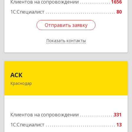
Клиентов на сопровождении
1656
1С:Специалист
80
Отправить заявку
Отправить заявку
Показать контакты
Назад
АСК
АСК
Краснодар
350900, Краснодарский край, Краснодар г,
Яхонтовая ул, дом № 2, оф.102
Подробнее
Клиентов на сопровождении
331
1С:Специалист
13