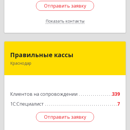
Отправить заявку
Отправить заявку
Показать контакты
Назад
Правильные кассы
Правильные кассы
Краснодар
350075, Краснодарский край, Краснодар г, им
Стасова ул, дом № 184, оф.16
Подробнее
Клиентов на сопровождении
339
1С:Специалист
7
Отправить заявку
Отправить заявку