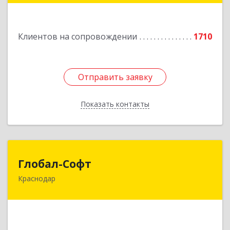
Подробнее
Клиентов на сопровождении
1710
Отправить заявку
Отправить заявку
Показать контакты
Назад
Глобал-Софт
Глобал-Софт
Краснодар
350018, Краснодарский край, Краснодар г,
Сормовская ул, дом № 7
Подробнее