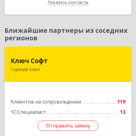
Показать контакты
Назад
Ближайшие партнеры из соседних
регионов
Ключ Софт
Ключ Софт
Горячий Ключ
353287, Краснодарский край, Горячий Ключ г,
Первомайский п, Бендуса ул, дом № 13
Подробнее
Клиентов на сопровождении
119
1С:Специалист
13
Отправить заявку
Отправить заявку