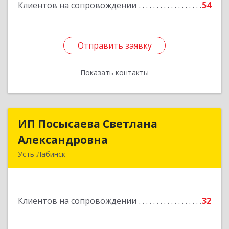
Клиентов на сопровождении
54
Отправить заявку
Отправить заявку
Показать контакты
Назад
ИП Посысаева Светлана
ИП Посысаева Светлана
Александровна
Александровна
Усть-Лабинск
352330, Краснодарский край, Усть-Лабинск г,
Зои Космодемьянской ул, дом № 192
Клиентов на сопровождении
32
Подробнее