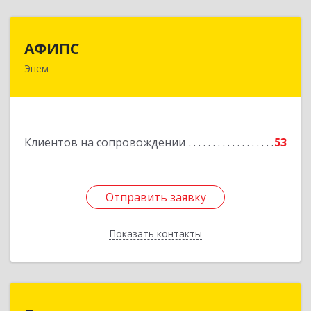
АФИПС
АФИПС
Энем
385132, Адыгея Респ, Тахтамукайский р-н, Энем
пгт, Чкалова ул, дом № 13
Подробнее
Клиентов на сопровождении
53
Отправить заявку
Отправить заявку
Показать контакты
Назад
Ваше право