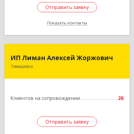
Отправить заявку
Отправить заявку
Показать контакты
Назад
ИП Лиман Алексей Жоржович
ИП Лиман Алексей Жоржович
Тимашевск
352731, Краснодарский край, Тимашевский р-н,
Комсомольский п, Мира ул, дом № 76
Подробнее
Клиентов на сопровождении
26
Отправить заявку
Отправить заявку