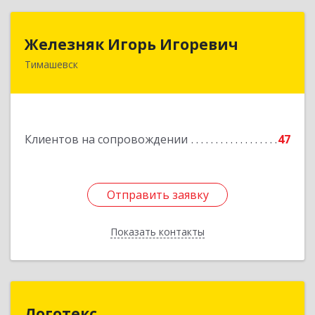
Железняк Игорь Игоревич
Железняк Игорь Игоревич
Тимашевск
352700, Краснодарский край, Тимашевский р-н,
Тимашевск г, Смоленская ул, 42
Подробнее
Клиентов на сопровождении
47
Отправить заявку
Отправить заявку
Показать контакты
Назад
Логотекс
Логотекс