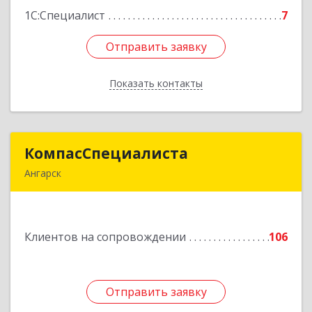
1С:Специалист
7
Отправить заявку
Отправить заявку
Показать контакты
Назад
КомпасСпециалиста
КомпасСпециалиста
Ангарск
665826, Иркутская обл, Ангарск г, 12А мкр, дом
№ 7, 86
Клиентов на сопровождении
106
Подробнее
Отправить заявку
Отправить заявку