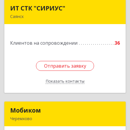
ИТ СТК "СИРИУС"
ИТ СТК "СИРИУС"
Саянск
666303, Иркутская обл, Саянск г, Юбилейный
мкр, дом № 38
Клиентов на сопровождении
36
Подробнее
Отправить заявку
Отправить заявку
Показать контакты
Назад
Мобиком
Мобиком
Черемхово