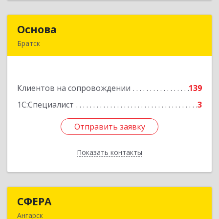
Основа
Основа
Братск
665700, Иркутская обл, Братск г, Ленина
(Центральный ж/р) пр-кт, дом № 6, оф.1001
Клиентов на сопровождении
139
Подробнее
1С:Специалист
3
Отправить заявку
Отправить заявку
Показать контакты
Назад
СФЕРА
СФЕРА
Ангарск