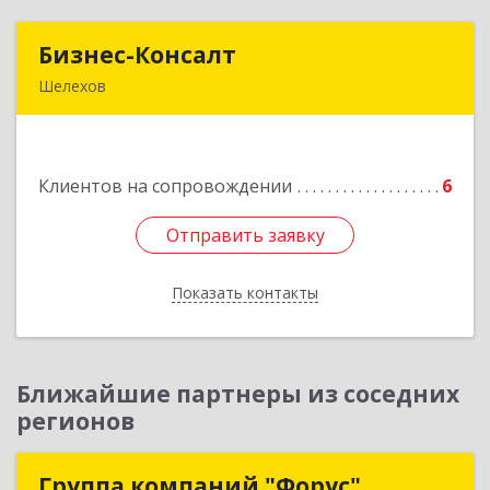
Бизнес-Консалт
Бизнес-Консалт
Шелехов
666034, Иркутская обл, Шелехов г, Култукский
тракт ул
Клиентов на сопровождении
6
Подробнее
Отправить заявку
Отправить заявку
Показать контакты
Назад
Ближайшие партнеры из соседних
регионов
Группа компаний "Форус"
Группа компаний "Форус"