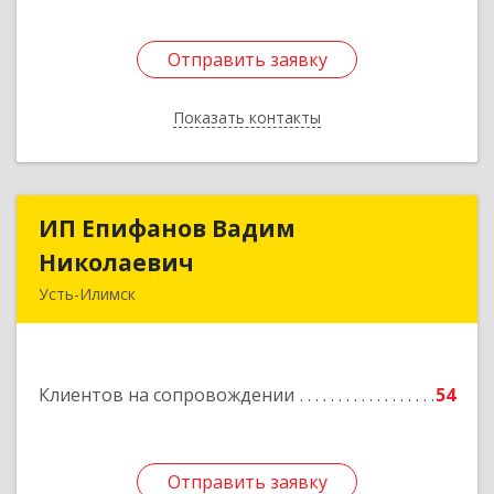
Отправить заявку
Отправить заявку
Показать контакты
Назад
ИП Епифанов Вадим
ИП Епифанов Вадим
Николаевич
Николаевич
Усть-Илимск
666682, Иркутская обл, Усть-Илимск г,
Белградская ул, дом № 11, кв.22
Клиентов на сопровождении
54
Подробнее
Отправить заявку
Отправить заявку