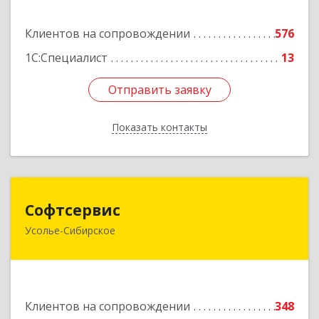
Подробнее
Клиентов на сопровождении
576
1С:Специалист
13
Отправить заявку
Отправить заявку
Показать контакты
Назад
Софтсервис
Софтсервис
Усолье-Сибирское
665451, Иркутская обл, Усолье-Сибирское г,
Интернациональная ул, дом № 87
Подробнее
Клиентов на сопровождении
348