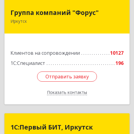
Группа компаний "Форус"
Группа компаний "Форус"
Иркутск
664007, Иркутская обл, Иркутск г, Ямская ул,
дом № 1, корпус 1, оф.1
Подробнее
Клиентов на сопровождении
10127
1С:Специалист
196
Отправить заявку
Отправить заявку
Показать контакты
Назад
1С:Первый БИТ, Иркутск
1С:Первый БИТ, Иркутск