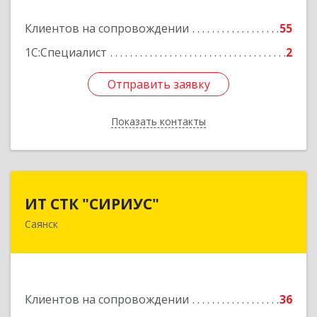
Подробнее
Клиентов на сопровождении
55
1С:Специалист
2
Отправить заявку
Отправить заявку
Показать контакты
Назад
ИТ СТК "СИРИУС"
ИТ СТК "СИРИУС"
Саянск
666303, Иркутская обл, Саянск г, Юбилейный
мкр, дом № 38
Подробнее
Клиентов на сопровождении
36