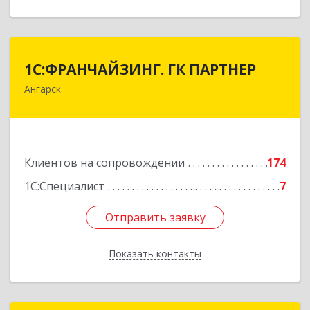
1С:ФРАНЧАЙЗИНГ. ГК ПАРТНЕР
1С:ФРАНЧАЙЗИНГ. ГК ПАРТНЕР
Ангарск
665813, Иркутская обл, Ангарск г, 81 кв-л,
строение 3, оф.104
Подробнее
Клиентов на сопровождении
174
1С:Специалист
7
Отправить заявку
Отправить заявку
Показать контакты
Назад