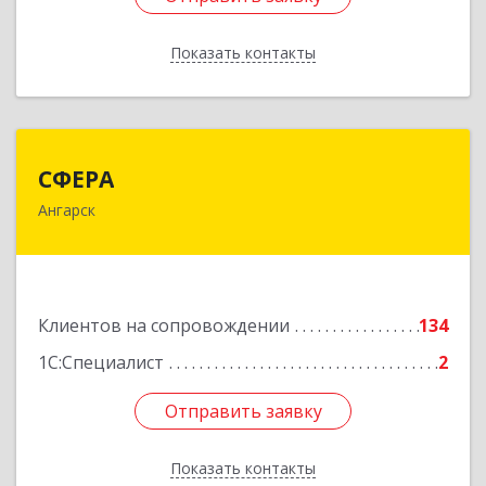
Показать контакты
Назад
СФЕРА
СФЕРА
Ангарск
665816, Иркутская обл, Ангарск г, 177-й кв-л,
дом № 6, оф.159
Подробнее
Клиентов на сопровождении
134
1С:Специалист
2
Отправить заявку
Отправить заявку
Показать контакты
Назад