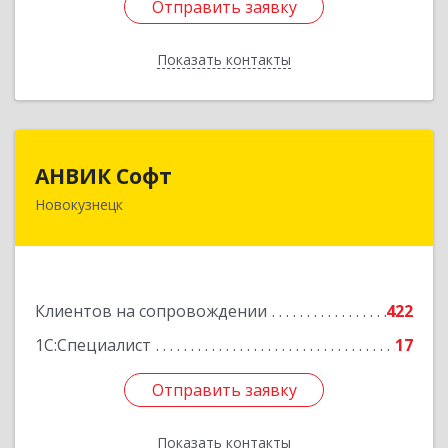
Отправить заявку
Отправить заявку
Показать контакты
Назад
АНВИК Софт
АНВИК Софт
Новокузнецк
654079, Кемеровская область - Кузбасс,
Новокузнецкий г.о, Новокузнецк г,
Куйбышевский р-н, Невского ул, дом № 1, этаж
2
Клиентов на сопровождении
422
Подробнее
1С:Специалист
17
Отправить заявку
Отправить заявку
Показать контакты
Назад