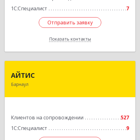
1С:Специалист
7
Отправить заявку
Отправить заявку
Показать контакты
Назад
АЙТИС
АЙТИС
Барнаул
656067, Алтайский край, Барнаул г, Взлетная ул,
дом № 65
Подробнее
Клиентов на сопровождении
527
1С:Специалист
9