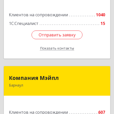
Подробнее
Клиентов на сопровождении
1040
1С:Специалист
15
Отправить заявку
Отправить заявку
Показать контакты
Назад
Компания Мэйпл
Компания Мэйпл
Барнаул
656038, Алтайский край, Барнаул г,
Комсомольский пр-кт, дом № 112
Подробнее
Клиентов на сопровождении
607