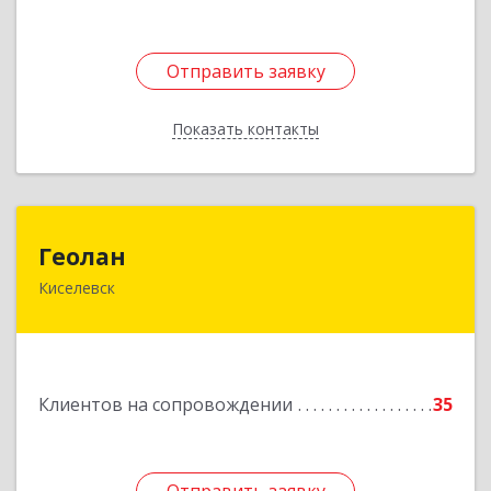
Отправить заявку
Отправить заявку
Показать контакты
Назад
Геолан
Геолан
Киселевск
652700, Кемеровская обл, Киселевск г,
Транспортная ул, дом № 54
Подробнее
Клиентов на сопровождении
35