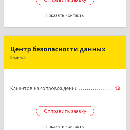
Отправить заявку
Отправить заявку
Показать контакты
Назад
Центр безопасности данных
Центр безопасности данных
Заринск
659100, Алтайский край, Заринск г, Таратынова
ул, дом № 11, кв.9
Подробнее
Клиентов на сопровождении
13
Отправить заявку
Отправить заявку
Показать контакты
Назад