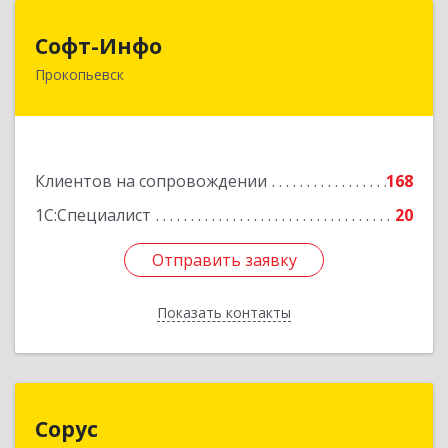
Софт-Инфо
Софт-Инфо
Прокопьевск
653039, Кемеровская область - Кузбасс,
Прокопьевск г, Институтская ул, дом № 9а,
оф.15
Подробнее
Клиентов на сопровождении
168
1С:Специалист
20
Отправить заявку
Отправить заявку
Показать контакты
Назад
Сорус
Сорус