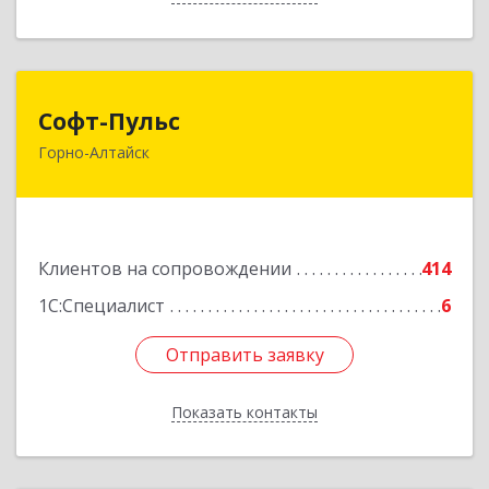
Софт-Пульс
Софт-Пульс
Горно-Алтайск
649006, Алтай Респ, Горно-Алтайск г,
Комсомольская ул, дом № 13
Подробнее
Клиентов на сопровождении
414
1С:Специалист
6
Отправить заявку
Отправить заявку
Показать контакты
Назад