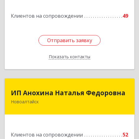
Гурьевск г, Суворова ул, дом № 32
Клиентов на сопровождении
49
Подробнее
Отправить заявку
Отправить заявку
Показать контакты
Назад
ИП Анохина Наталья Федоровна
ИП Анохина Наталья Федоровна
Новоалтайск
658041, Алтайский край, Новоалтайск г,
Белоярская ул, дом № 132
Подробнее
Клиентов на сопровождении
52