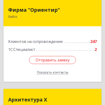
Фирма "Ориентир"
Фирма "Ориентир"
Бийск
659300, Алтайский край, Бийск г, Сергея Кирова
пр-кт, дом № 3
Подробнее
Клиентов на сопровождении
247
1С:Специалист
2
Отправить заявку
Отправить заявку
Показать контакты
Назад
Архитектура Х
Архитектура Х