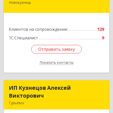
Новокузнецк
654005, Кемеровская область - Кузбасс,
Новокузнецк г, Строителей пр-кт, дом № 38,
кв.11
Подробнее
Клиентов на сопровождении
129
1С:Специалист
9
Отправить заявку
Отправить заявку
Показать контакты
Назад
ИП Кузнецов Алексей
ИП Кузнецов Алексей
Викторович
Викторович
Гурьевск
652780, Кемеровская обл, Гурьевский р-н,