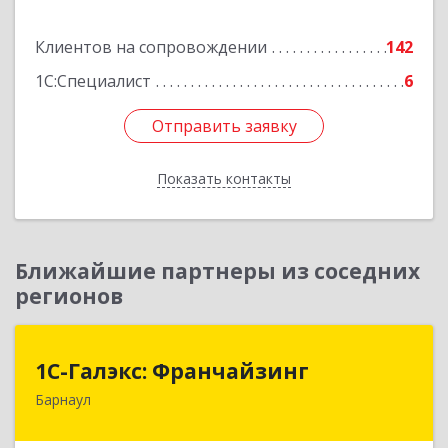
Клиентов на сопровождении
142
1С:Специалист
6
Отправить заявку
Отправить заявку
Показать контакты
Назад
Ближайшие партнеры из соседних
регионов
1С-Галэкс: Франчайзинг
1С-Галэкс: Франчайзинг
Барнаул
656015, Алтайский край, Барнаул г, Деповская
ул, дом № 7, каб.А-105