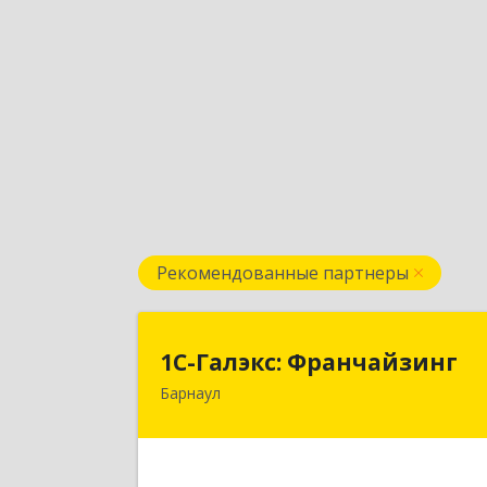
Рекомендованные партнеры
1С-Галэкс: Франчайзин
1С-Галэкс: Франчайзинг
Барнаул
656015, Алтайский край, Барнаул г
Деповская ул, дом № 7, каб.А-10
Подробне