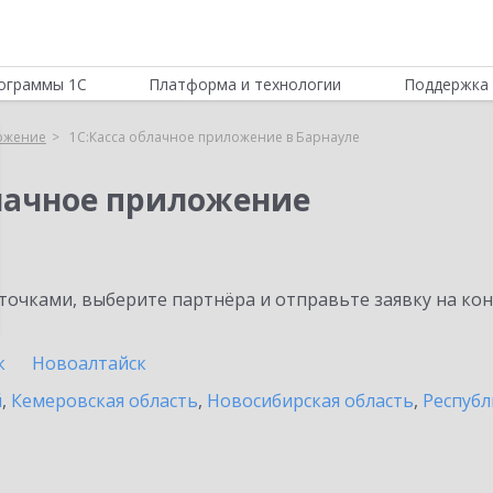
ограммы 1С
Платформа и технологии
Поддержка 
ложение
1С:Касса облачное приложение в Барнауле
блачное приложение
очками, выберите партнёра и отправьте заявку на ко
к
Новоалтайск
й
,
Кемеровская область
,
Новосибирская область
,
Республ