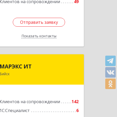
Клиентов на сопровождении
49
Подробнее
Отправить заявку
Отправить заявку
Показать контакты
Назад
МАРЭКС ИТ
МАРЭКС ИТ
Бийск
Алтайский край, Бийск г, Разина, дом
№ 94
Подробнее
Клиентов на сопровождении
142
1С:Специалист
6