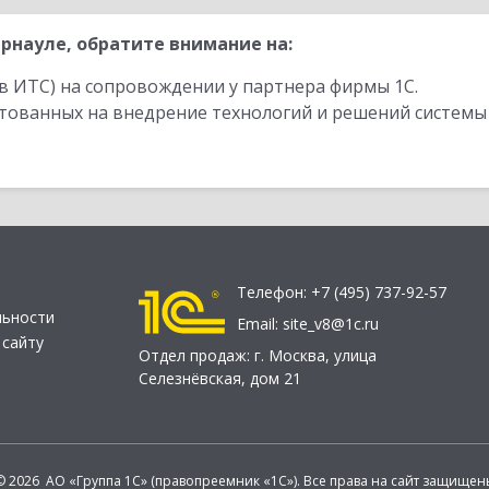
рнауле, обратите внимание на:
в ИТС) на сопровождении у партнера фирмы 1С.
стованных на внедрение технологий и решений системы
Телефон:
+7 (495) 737-92-57
льности
Email:
site_v8@1c.ru
 сайту
Отдел продаж:
г. Москва
,
улица
Селезнёвская, дом 21
© 2026 АО «Группа 1С» (правопреемник «1С»). Все права на сайт защищен