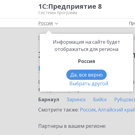
1С:Предприятие 8
Система программ
Россия
Пр
Главная
Сервисы ИТС
1С:Касса облачное при
Информация на сайте будет
отображаться для региона
Заказать 1С:Касса о
Россия
в Барнауле
Да, все верно
Ознакомьтесь с информационными карт
Выбрать другой
внедрение продукта.
Барнаул
Заринск
Бийск
Рубцовс
Смотрите также:
Россия
,
Алтайский кра
Партнеры в вашем регионе: