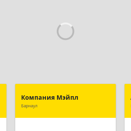
г
Компания Мэйпл
Компания Мэйпл
Барнаул
,
656038, Алтайский край, Барнаул г,
5
Комсомольский пр-кт, дом № 112
е
Подробнее