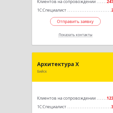
Клиентов на сопровождении
24
1С:Специалист
Отправить заявку
Отправить заявку
Показать контакты
Назад
Архитектура 
Архитектура Х
Бийск
659300, Алтайский край, Бийск г
Турусова ул, дом № 
Подробне
Клиентов на сопровождении
12
1С:Специалист