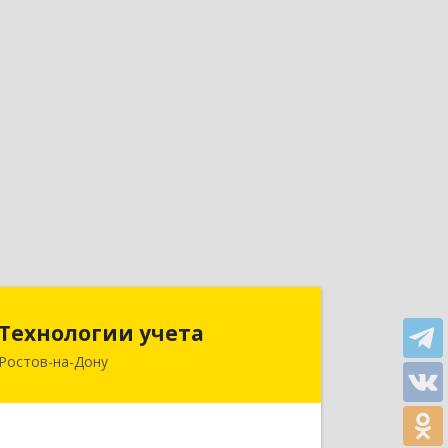
Технологии учета
Технологии учета
Ростов-на-Дону
344064, Ростовская обл, Ростов-на-
Дону г, Вавилова ул, дом № 68, оф.309
Подробнее