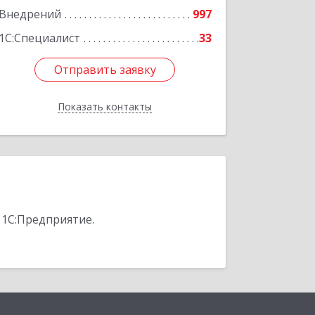
Внедрений
997
1С:Специалист
33
Отправить заявку
Отправить заявку
Показать контакты
Назад
 1С:Предприятие.