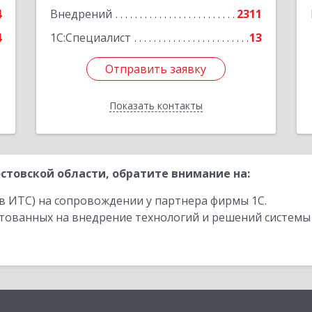
Подробнее
4
Внедрений
2311
е
4
1С:Специалист
13
Отправить заявку
Отправить заявку
Показать контакты
Назад
стовской области, обратите внимание на:
в ИТС) на сопровождении у партнера фирмы 1С.
стованных на внедрение технологий и решений системы