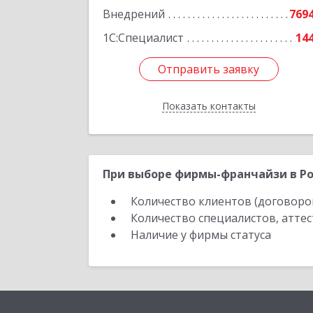
Внедрений
769
Подробне
1С:Специалист
14
Отправить заявку
Отправить заявку
Показать контакты
Назад
При выборе фирмы-франчайзи в Ро
Количество клиентов (договоро
Количество специалистов, атте
Наличие у фирмы статуса