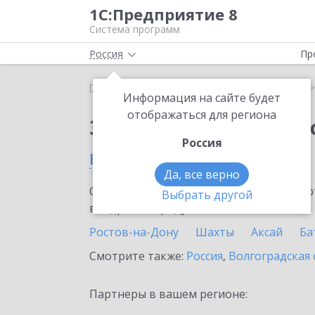
1С:Предприятие 8
Система программ
Россия
Пр
Главная
Сервисы ИТС
1С:Кабинет сотрудника
Информация на сайте будет
отображаться для региона
Заказать 1С:Кабинет
Россия
в Ростовской области
Да, все верно
Ознакомьтесь с информационными карт
Выбрать другой
внедрение продукта.
Ростов-на-Дону
Шахты
Аксай
Ба
Смотрите также:
Россия
,
Волгоградская 
Партнеры в вашем регионе: