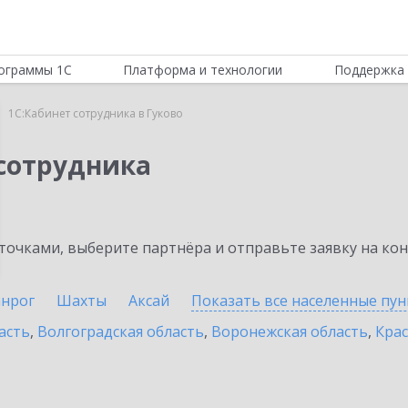
ограммы 1С
Платформа и технологии
Поддержка 
1С:Кабинет сотрудника в Гуково
 сотрудника
очками, выберите партнёра и отправьте заявку на ко
анрог
Шахты
Аксай
Показать все населенные
пун
асть
,
Волгоградская область
,
Воронежская область
,
Крас