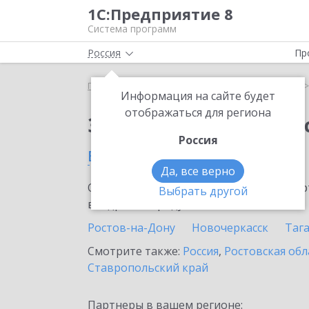
1С:Предприятие 8
Система программ
Россия
Пр
Главная
Сервисы ИТС
1С:Кабинет сотрудника
Информация на сайте будет
отображаться для региона
Заказать 1С:Кабинет
Россия
в Гуково
Да, все верно
Ознакомьтесь с информационными карт
Выбрать другой
внедрение продукта.
Ростов-на-Дону
Новочеркасск
Таг
Смотрите также:
Россия
,
Ростовская обл
Ставропольский край
Партнеры в вашем регионе: