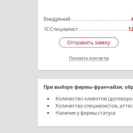
Оборонная ул, дом № 1
Внедрений
Подробне
1С:Специалист
1
Отправить заявку
Отправить заявку
Показать контакты
Назад
При выборе фирмы-франчайзи, обр
Количество клиентов (договоро
Количество специалистов, атте
Наличие у фирмы статуса