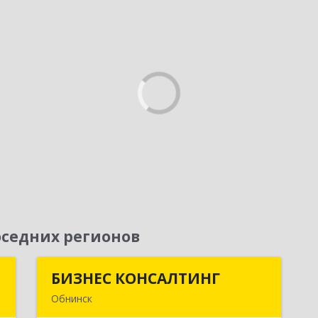
седних регионов
я
БИЗНЕС КОНСАЛТИНГ
БИЗНЕС КОНСАЛТИНГ
Обнинск
,
249032, Калужская обл, Обнинск г,