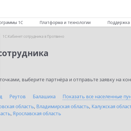
ограммы 1С
Платформа и технологии
Поддержка 
1С:Кабинет сотрудника в Протвино
 сотрудника
очками, выберите партнёра и отправьте заявку на ко
д
Реутов
Балашиха
Показать все населенные
пу
овская область
,
Владимирская область
,
Калужская облас
ласть
,
Ярославская область