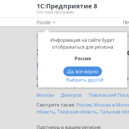
1С:Предприятие 8
Система программ
Россия
Пр
Главная
Сервисы ИТС
1С:Кабинет сотрудника
Информация на сайте будет
отображаться для региона
Заказать 1С:Кабинет
Россия
в Протвино
Да, все верно
Ознакомьтесь с информационными карт
Выбрать другой
внедрение продукта.
Москва
Дмитров
Павловский Поса
Смотрите также:
Россия
,
Москва и Моск
область
,
Тверская область
,
Тульская об
Партнеры в вашем регионе: