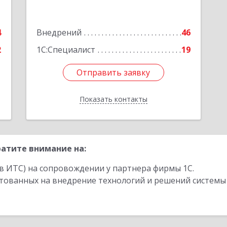
9
Курчатова ул, дом № 27/2, пом.281
4
Внедрений
46
е
Подробнее
2
1С:Специалист
19
Отправить заявку
Отправить заявку
Показать контакты
Назад
атите внимание на:
в ИТС) на сопровождении у партнера фирмы 1С.
стованных на внедрение технологий и решений системы