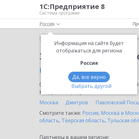
1С:Предприятие 8
Система программ
Россия
Пр
Главная
Сервисы ИТС
1С:Кабинет сотрудника
Информация на сайте будет
отображаться для региона
Заказать 1С:Кабинет
Россия
в Егорьевске
Да, все верно
Ознакомьтесь с информационными карт
Выбрать другой
внедрение продукта.
Москва
Дмитров
Павловский Поса
Смотрите также:
Россия
,
Москва и Моск
область
,
Тверская область
,
Тульская об
Партнеры в вашем регионе: