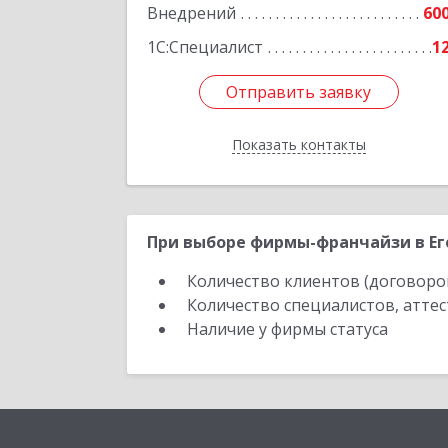
Внедрений
60
Подробне
1С:Специалист
1
Отправить заявку
Отправить заявку
Показать контакты
Назад
При выборе фирмы-франчайзи в Его
Количество клиентов (договоро
Количество специалистов, атте
Наличие у фирмы статуса