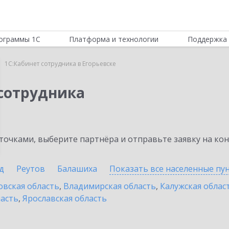
ограммы 1С
Платформа и технологии
Поддержка 
1С:Кабинет сотрудника в Егорьевске
 сотрудника
очками, выберите партнёра и отправьте заявку на ко
д
Реутов
Балашиха
Показать все населенные
пу
овская область
,
Владимирская область
,
Калужская облас
ласть
,
Ярославская область