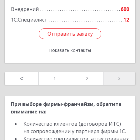
Внедрений
600
Подробнее
1С:Специалист
12
Отправить заявку
Отправить заявку
Показать контакты
Назад
<
1
2
3
При выборе фирмы-франчайзи, обратите
внимание на:
Количество клиентов (договоров ИТС)
на сопровождении у партнера фирмы 1С.
Количество специалистов, аттестованных