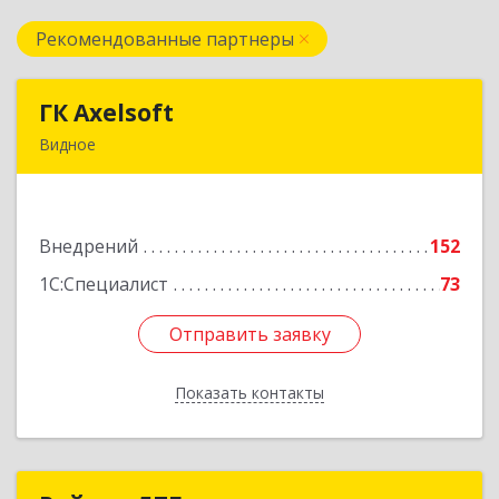
Рекомендованные партнеры
ГК Axelsoft
ГК Axelsoft
Видное
142701, Московская обл, Ленинский р-н,
Видное г, Ольховая ул, дом № 2, оф.364
Внедрений
152
Подробнее
1С:Специалист
73
Отправить заявку
Отправить заявку
Показать контакты
Назад