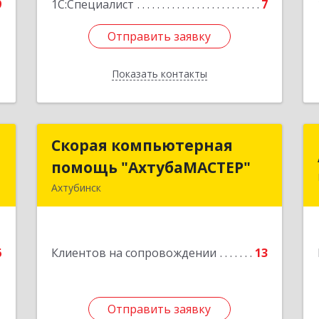
9
1С:Специалист
7
Отправить заявку
Отправить заявку
Показать контакты
Назад
с
Скорая компьютерная
Скорая компьютерная
помощь "АхтубаМАСТЕР"
помощь "АхтубаМАСТЕР"
д
Ахтубинск
№
416506, Астраханская обл,
9
Ахтубинский р-н, Ахтубинск г,
Буденного ул, дом № 7, кв.30
е
6
Клиентов на сопровождении
13
Подробнее
Отправить заявку
Отправить заявку