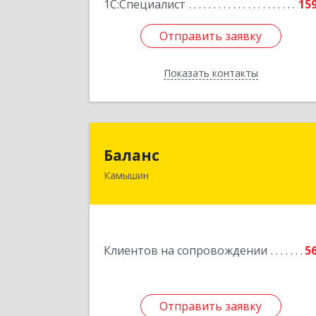
1С:Специалист
15
Отправить заявку
Отправить заявку
Показать контакты
Назад
Балан
Баланс
Камышин
403876, Волгоградская обл, г.о. горо
Камышин, Камышин г, 5-й мкр, дом 
63А, каб.37,38,3
Подробне
Клиентов на сопровождении
5
Отправить заявку
Отправить заявку