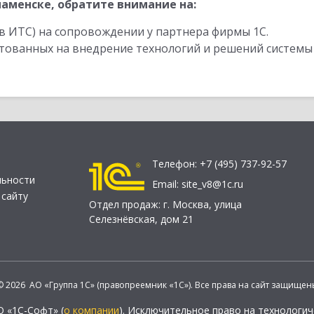
аменске, обратите внимание на:
в ИТС) на сопровождении у партнера фирмы 1С.
стованных на внедрение технологий и решений системы
Телефон:
+7 (495) 737-92-57
льности
Email:
site_v8@1c.ru
 сайту
Отдел продаж:
г. Москва
,
улица
Селезнёвская, дом 21
© 2026 АО «Группа 1С» (правопреемник «1С»). Все права на сайт защищен
О «1С-Софт» (
о компании
). Исключительное право на технологи