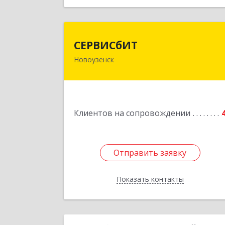
СЕРВИСбИ
СЕРВИСбИТ
Новоузенск
413 360, Саратовская обл
Новоузенский р-н, г.Новоузенск, ул
Революции, д.2
Подробне
Клиентов на сопровождении
Отправить заявку
Отправить заявку
Показать контакты
Назад