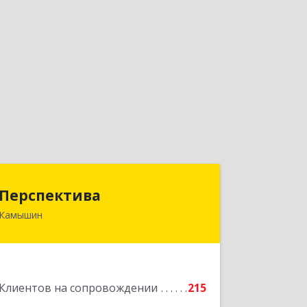
Перспектива
Перспектива
Камышин
403850, Волгоградская обл, Камышин
г, Леонова ул, дом № 26
Подробнее
Клиентов на сопровождении
215