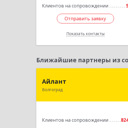
Клиентов на сопровождении
Отправить заявку
Отправить заявку
Показать контакты
Назад
Ближайшие партнеры из со
Айлан
Айлант
Волгоград
400001, Волгоградская обл, Волгогра
г, им Канунникова ул, дом № 11
Подробне
Клиентов на сопровождении
82