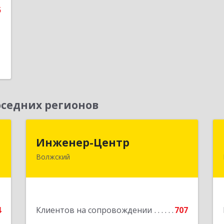
5
седних регионов
т
Инженер-Центр
Инженер-Центр
Волжский
д
404120, Волгоградская обл, Волжский
А
г, им генерала Карбышева ул, дом №
76
е
Подробнее
4
Клиентов на сопровождении
707