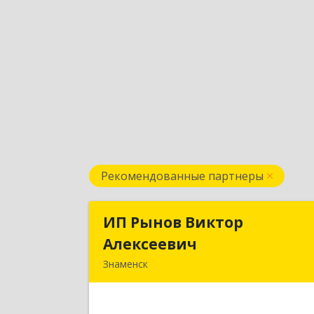
Рекомендованные партнеры
ИП Рынов Виктор
ИП Рынов Викто
Алексеевич
Алексееви
Знаменск
Подробне