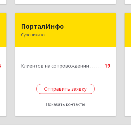
Т
ПорталИнфо
ПорталИнфо
Суровикино
,
404414, г.Суровкино Волгоградской
.
обл. ул. 1-й мкр д.21 кв 9
9
Подробнее
е
4
Клиентов на сопровождении
19
Отправить заявку
Отправить заявку
Показать контакты
Назад