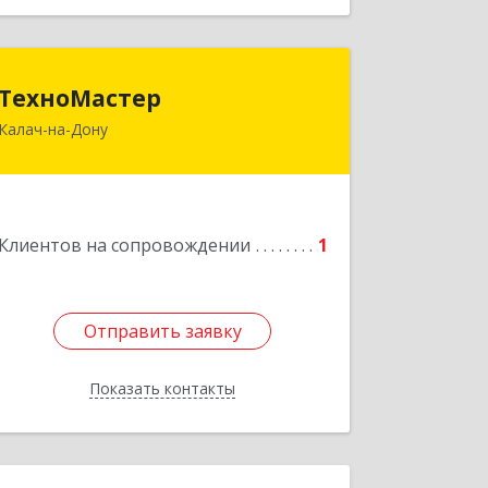
ТехноМастер
ТехноМастер
Калач-на-Дону
404503, Волгоградская обл, Калач-на-
Дону г, Пархоменко ул, дом № 4, кв.
56
Подробнее
Клиентов на сопровождении
1
Отправить заявку
Отправить заявку
Показать контакты
Назад