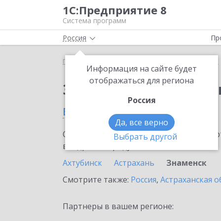
1С:Предприятие 8
Система программ
Россия
Пр
Главная
Сервисы ИТС
1С:Изменение сведений
Информация на сайте будет
отображаться для региона
Заказать 1С:Изменен
Россия
в Знаменске
Да, все верно
Ознакомьтесь с информационными карт
Выбрать другой
внедрение продукта.
Ахтубинск
Астрахань
Знаменск
Смотрите также:
Россия
,
Астраханская о
Партнеры в вашем регионе: