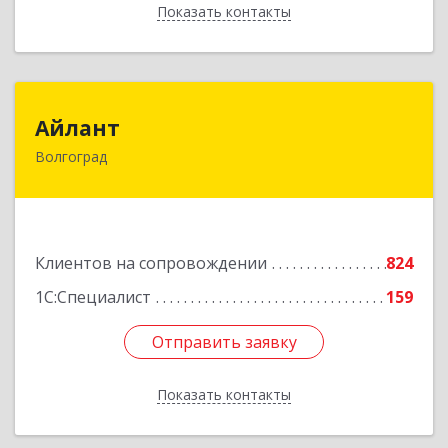
Показать контакты
Назад
Айлант
Айлант
Волгоград
400001, Волгоградская обл, Волгоград г, им
Канунникова ул, дом № 11А
Подробнее
Клиентов на сопровождении
824
1С:Специалист
159
Отправить заявку
Отправить заявку
Показать контакты
Назад