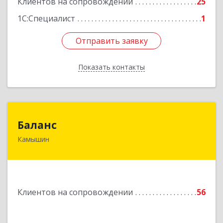
Клиентов на сопровождении
25
1С:Специалист
1
Отправить заявку
Отправить заявку
Показать контакты
Назад
Баланс
Баланс
Камышин
403876, Волгоградская обл, г.о. город Камышин,
Камышин г, 5-й мкр, дом № 63А, каб.37,38,39
Подробнее
Клиентов на сопровождении
56