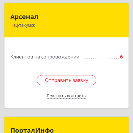
Арсенал
Арсенал
Нефтекумск
Ставропольский край, Нефтекумск г,
Дзержинского ул, дом № 11А
Подробнее
Клиентов на сопровождении
6
Отправить заявку
Отправить заявку
Показать контакты
Назад
ПорталИнфо
ПорталИнфо