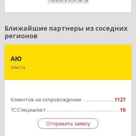
Показать контакты
Назад
Ближайшие партнеры из соседних
регионов
АЮ
АЮ
Элиста
358009, Калмыкия Респ, Элиста г, А.С.Пушкина
ул, дом № 20, оф.407
Подробнее
Клиентов на сопровождении
1127
1С:Специалист
10
Отправить заявку
Отправить заявку