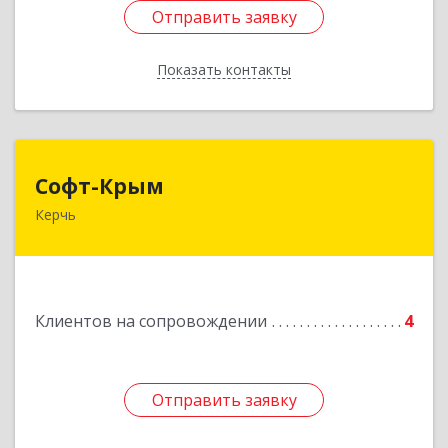
Отправить заявку
Отправить заявку
Показать контакты
Назад
Софт-Крым
Софт-Крым
Керчь
Республика Калмыкия, г. Элиста, ул. Губаревича,
5, офис 304
Подробнее
Клиентов на сопровождении
4
Отправить заявку
Отправить заявку