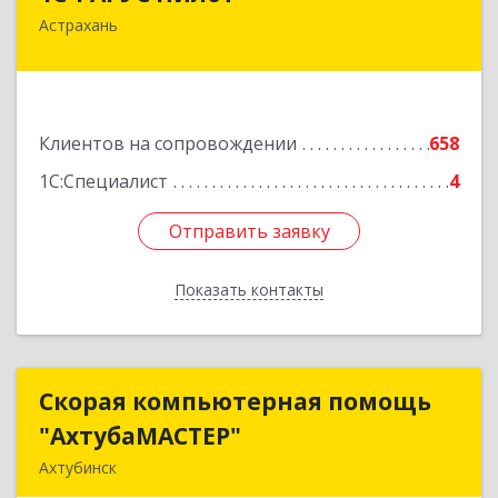
Астрахань
414024, Астраханская обл, Астрахань г,
Бакинская ул, корпус 78, пом.28, КОМ. 31
Подробнее
Клиентов на сопровождении
658
1С:Специалист
4
Отправить заявку
Отправить заявку
Показать контакты
Назад
Скорая компьютерная помощь
Скорая компьютерная помощь
"АхтубаМАСТЕР"
"АхтубаМАСТЕР"
Ахтубинск
416506, Астраханская обл, Ахтубинский р-н,