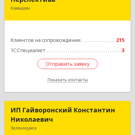
Камышин
403850, Волгоградская обл, Камышин г,
Леонова ул, дом № 26
Подробнее
Клиентов на сопровождении
215
1С:Специалист
3
Отправить заявку
Отправить заявку
Показать контакты
Назад
ИП Гайворонский Константин
ИП Гайворонский Константин
Николаевич
Николаевич
Зеленокумск
357910, Ставропольский край, Советский р-н,