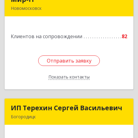
Новомосковск
301650, Тульская обл, Новомосковск г,
Садовского ул, дом № 28, оф.2
Клиентов на сопровождении
82
Подробнее
Отправить заявку
Отправить заявку
Показать контакты
Назад
ИП Терехин Сергей Васильевич
ИП Терехин Сергей Васильевич
Богородицк
301831, Тульская обл, Богородицкий р-н,
Богородицк г, Полевая ул, дом № 32, кв.92