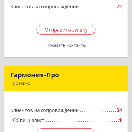
Клиентов на сопровождении
72
Подробнее
Отправить заявку
Отправить заявку
Показать контакты
Назад
Гармония-Про
Гармония-Про
Протвино
142280, Московская обл, Протвино г, Ленина
ул, дом № 18, кв.198
Клиентов на сопровождении
54
Подробнее
1С:Специалист
1