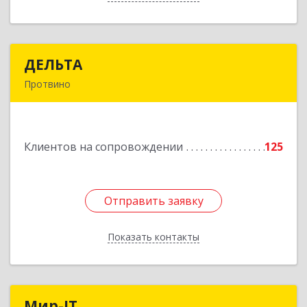
ДЕЛЬТА
ДЕЛЬТА
Протвино
142281, Московская обл, Протвино г,
Кременковское ш, дом № 9А
Клиентов на сопровождении
125
Подробнее
Отправить заявку
Отправить заявку
Показать контакты
Назад
Мир-IT
Мир-IT