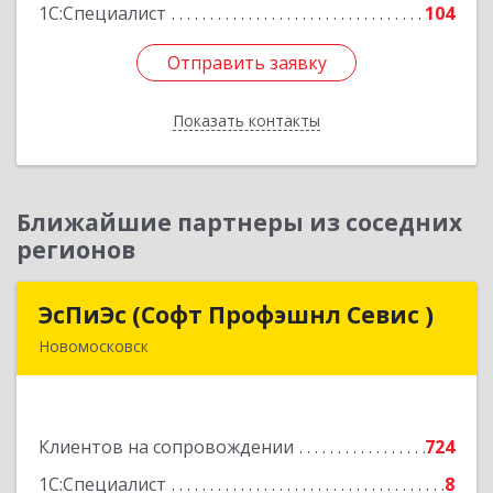
1С:Специалист
104
Отправить заявку
Отправить заявку
Показать контакты
Назад
Ближайшие партнеры из соседних
регионов
ЭсПиЭс (Софт Профэшнл Севис )
ЭсПиЭс (Софт Профэшнл Севис )
Новомосковск
301659, Тульская обл, Новомосковский р-н,
Новомосковск г, Шахтеров ул, дом № 33/33
Клиентов на сопровождении
724
Подробнее
1С:Специалист
8