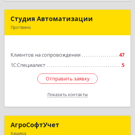
Студия Автоматизации
Студия Автоматизации
Протвино
142281, Московская обл, Протвино г, Ленина
ул, дом № 39, оф.8
Клиентов на сопровождении
47
Подробнее
1С:Специалист
5
Отправить заявку
Отправить заявку
Показать контакты
Назад
АгроСофтУчет
АгроСофтУчет
Кашира