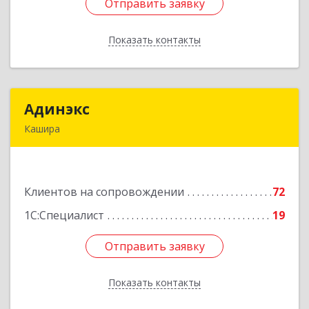
Отправить заявку
Отправить заявку
Показать контакты
Назад
Адинэкс
Адинэкс
Кашира
142900, Московская обл, г.о. Кашира, Кашира г,
Стрелецкая ул, дом № 70/1
Клиентов на сопровождении
72
Подробнее
1С:Специалист
19
Отправить заявку
Отправить заявку
Показать контакты
Назад