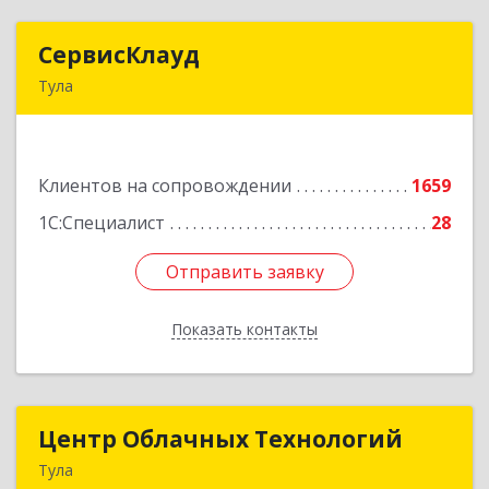
СервисКлауд
СервисКлауд
Тула
300028, Тульская обл, Тула г, Болдина ул, дом №
98, оф.545
Клиентов на сопровождении
1659
Подробнее
1С:Специалист
28
Отправить заявку
Отправить заявку
Показать контакты
Назад
Центр Облачных Технологий
Центр Облачных Технологий
Тула