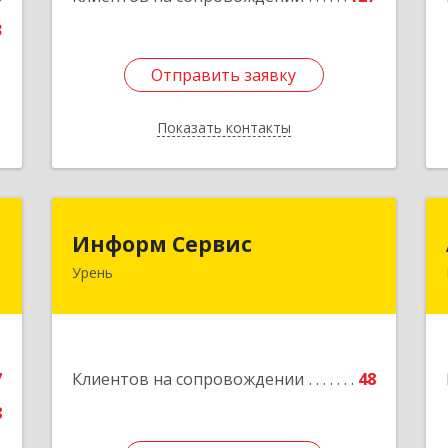
3
Отправить заявку
Отправить заявку
Показать контакты
Назад
Д
Информ Сервис
Информ Сервис
Урень
,
606800, Нижегородская обл, Уренский
6
р-н, Урень г, Ленина ул, дом № 95 А
е
Подробнее
7
Клиентов на сопровождении
48
8