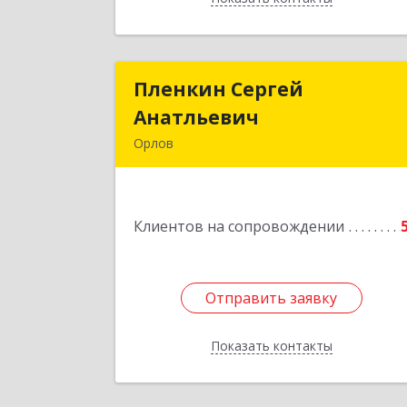
Пленкин Сергей
Пленкин Серге
Анатльевич
Анатльеви
Орлов
612 270, 612270, Кировская обл, 
Орлов г, Ленина ул, дом. 12
Клиентов на сопровождении
Подробне
Отправить заявку
Отправить заявку
Показать контакты
Назад