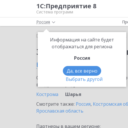
1С:Предприятие 8
Система программ
Россия
Пр
Главная
Сервисы ИТС
1С:Изменение сведений
Информация на сайте будет
отображаться для региона
Заказать 1С:Изменен
Россия
в Шарье
Да, все верно
Ознакомьтесь с информационными карт
Выбрать другой
внедрение продукта.
Кострома
Шарья
Смотрите также:
Россия
,
Костромская о
Ярославская область
Партнеры в вашем регионе: