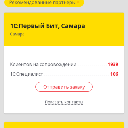
Рекомендованные партнеры
1С:Первый Бит, Самара
1С:Первый Бит, Самара
Самара
443013, Самарская обл, Самара г, Дачная ул,
дом № 24, пом.2/25
Подробнее
Клиентов на сопровождении
1939
1С:Специалист
106
Отправить заявку
Отправить заявку
Показать контакты
Назад