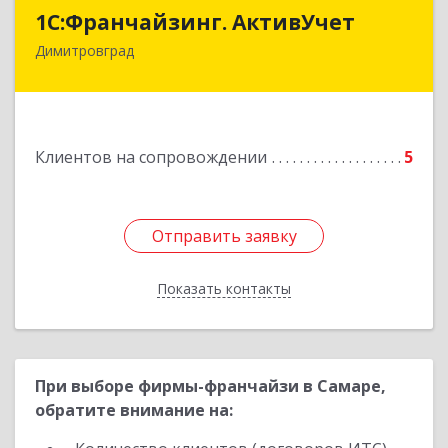
1С:Франчайзинг. АктивУчет
1С:Франчайзинг. АктивУчет
Димитровград
433505, Ульяновская обл., г. Димитровград, ул.
Западная, д. 34 - 14
Подробнее
Клиентов на сопровождении
5
Отправить заявку
Отправить заявку
Показать контакты
Назад
При выборе фирмы-франчайзи в Самаре,
обратите внимание на: