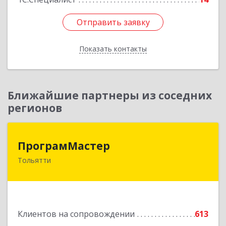
Отправить заявку
Отправить заявку
Показать контакты
Назад
Ближайшие партнеры из соседних
регионов
ПрограмМастер
ПрограмМастер
Тольятти
445004, Самарская обл, Тольятти г,
Автозаводское ш, дом № 51
Подробнее
Клиентов на сопровождении
613