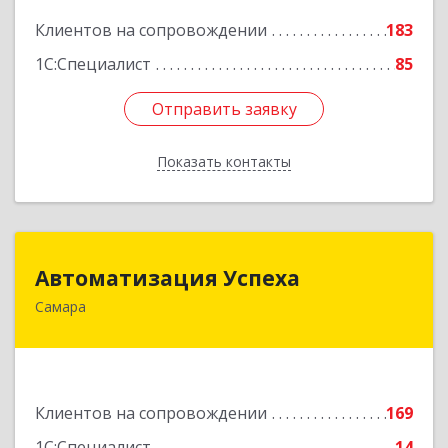
Подробнее
Клиентов на сопровождении
183
1С:Специалист
85
Отправить заявку
Отправить заявку
Показать контакты
Назад
Автоматизация Успеха
Автоматизация Успеха
Самара
443011, Самарская обл, Самара г, 22
Партсъезда ул, дом № 207, оф.14
Подробнее
Клиентов на сопровождении
169
1С:Специалист
14