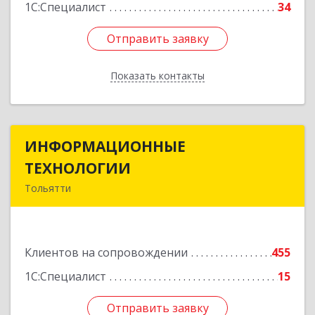
1С:Специалист
34
Отправить заявку
Отправить заявку
Показать контакты
Назад
ИНФОРМАЦИОННЫЕ
ИНФОРМАЦИОННЫЕ
ТЕХНОЛОГИИ
ТЕХНОЛОГИИ
Тольятти
445043, Самарская обл, Тольятти г, Южное ш,
дом № 161, корпус 2.1, оф.309А
Клиентов на сопровождении
455
Подробнее
1С:Специалист
15
Отправить заявку
Отправить заявку