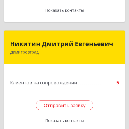
Показать контакты
Назад
Никитин Дмитрий Евгеньевич
Никитин Дмитрий Евгеньевич
Димитровград
433513, Ульяновская
область,г.Димитровград,ул.Победы, д.9, кв.52
Подробнее
Клиентов на сопровождении
5
Отправить заявку
Отправить заявку
Показать контакты
Назад