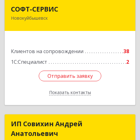
СОФТ-СЕРВИС
СОФТ-СЕРВИС
Новокуйбышевск
446206, Самарская обл, Новокуйбышевск г,
Островского ул, дом № 17А 12, оф.47
Подробнее
Клиентов на сопровождении
38
1С:Специалист
2
Отправить заявку
Отправить заявку
Показать контакты
Назад
ИП Совихин Андрей
ИП Совихин Андрей
Анатольевич
Анатольевич