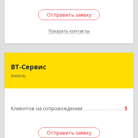
Отправить заявку
Отправить заявку
Показать контакты
Назад
ВТ-Сервис
ВТ-Сервис
Кинель
446436, Самарская обл, Кинель г, Маяковского
ул, дом № 61
Подробнее
Клиентов на сопровождении
5
Отправить заявку
Отправить заявку