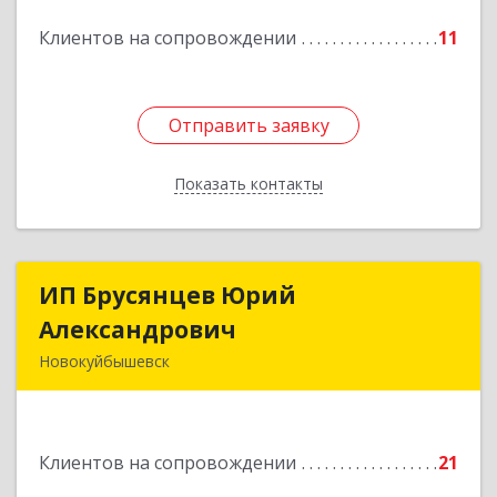
Подробнее
Клиентов на сопровождении
11
Отправить заявку
Отправить заявку
Показать контакты
Назад
ИП Брусянцев Юрий
ИП Брусянцев Юрий
Александрович
Александрович
Новокуйбышевск
446200, Самарская обл, Новокуйбышевск г,
Гагарина 11
Клиентов на сопровождении
21
Подробнее