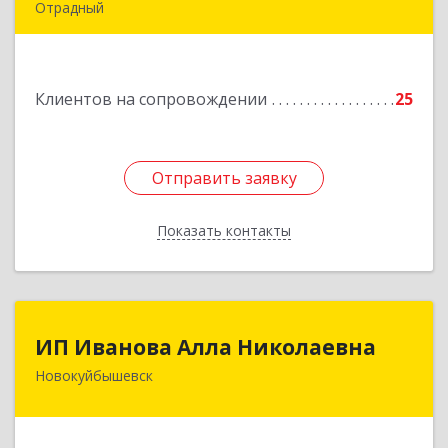
Отрадный
446300, Самарская обл, Отрадный г, Ленина ул,
дом № 3, кв.85
Клиентов на сопровождении
25
Подробнее
Отправить заявку
Отправить заявку
Показать контакты
Назад
ИП Иванова Алла Николаевна
ИП Иванова Алла Николаевна
Новокуйбышевск
446 201, Самарская обл.,
г.Новокуйбышевск,ул.Ворошилова,д.30,кв.70