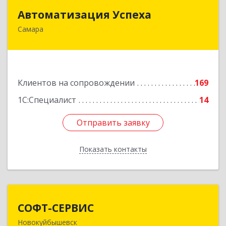
Автоматизация Успеха
Автоматизация Успеха
Самара
443011, Самарская обл, Самара г, 22
Партсъезда ул, дом № 207, оф.14
Подробнее
Клиентов на сопровождении
169
1С:Специалист
14
Отправить заявку
Отправить заявку
Показать контакты
Назад
СОФТ-СЕРВИС
СОФТ-СЕРВИС
Новокуйбышевск
446206, Самарская обл, Новокуйбышевск г,