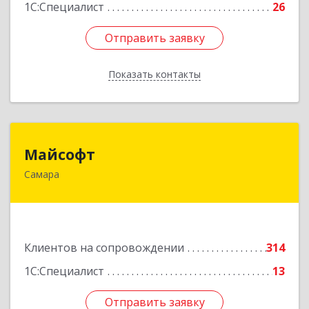
1С:Специалист
26
Отправить заявку
Отправить заявку
Показать контакты
Назад
Майсофт
Майсофт
Самара
443076, Самарская обл, Самара г, Партизанская
ул, дом № 177А, ком.1,2,3,4,5
Подробнее
Клиентов на сопровождении
314
1С:Специалист
13
Отправить заявку
Отправить заявку