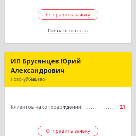
Отправить заявку
Отправить заявку
Показать контакты
Назад
ИП Брусянцев Юрий
ИП Брусянцев Юрий
Александрович
Александрович
Новокуйбышевск
446200, Самарская обл, Новокуйбышевск г,
Гагарина 11
Клиентов на сопровождении
21
Подробнее
Отправить заявку
Отправить заявку