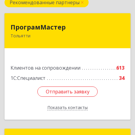
Рекомендованные партнеры
ПрограмМастер
ПрограмМастер
Тольятти
445004, Самарская обл, Тольятти г,
Автозаводское ш, дом № 51
Подробнее
Клиентов на сопровождении
613
1С:Специалист
34
Отправить заявку
Отправить заявку
Показать контакты
Назад