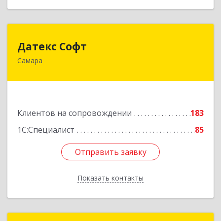
Датекс Софт
Датекс Софт
Самара
443070, Самарская обл, Самара г, Партизанская
ул, дом № 86, оф.723
Подробнее
Клиентов на сопровождении
183
1С:Специалист
85
Отправить заявку
Отправить заявку
Показать контакты
Назад