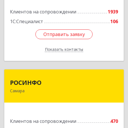
Подробнее
Клиентов на сопровождении
1939
1С:Специалист
106
Отправить заявку
Отправить заявку
Показать контакты
Назад
РОСИНФО
РОСИНФО
Самара
443069, Самарская обл, Самара г, Авроры ул,
дом № 110, оф.24
Подробнее
Клиентов на сопровождении
470