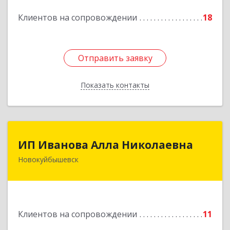
Подробнее
Клиентов на сопровождении
18
Отправить заявку
Отправить заявку
Показать контакты
Назад
ИП Иванова Алла Николаевна
ИП Иванова Алла Николаевна
Новокуйбышевск
446 201, Самарская обл.,
г.Новокуйбышевск,ул.Ворошилова,д.30,кв.70
Подробнее
Клиентов на сопровождении
11