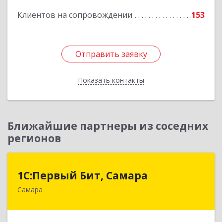
Подробнее
Клиентов на сопровождении
153
Отправить заявку
Отправить заявку
Показать контакты
Назад
Ближайшие партнеры из соседних
регионов
1С:Первый Бит, Самара
1С:Первый Бит, Самара
Самара
443013, Самарская обл, Самара г, Дачная ул,
дом № 24, пом.2/25