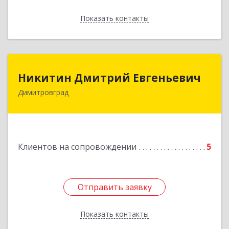
Показать контакты
Назад
Никитин Дмитрий Евгеньевич
Никитин Дмитрий Евгеньевич
Димитровград
433513, Ульяновская
область,г.Димитровград,ул.Победы, д.9, кв.52
Подробнее
Клиентов на сопровождении
5
Отправить заявку
Отправить заявку
Показать контакты
Назад