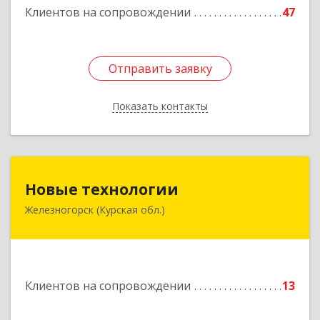
Клиентов на сопровождении
47
Отправить заявку
Отправить заявку
Показать контакты
Назад
Новые технологии
Новые технологии
Железногорск (Курская обл.)
307170, Курская обл, Железногорский р-н,
Железногорск г, Автолюбителей пер, дом № 5,
офис 7
Подробнее
Клиентов на сопровождении
13