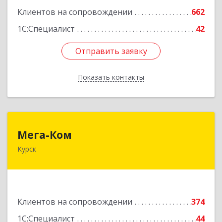
Клиентов на сопровождении
662
1С:Специалист
42
Отправить заявку
Отправить заявку
Показать контакты
Назад
Мега-Ком
Мега-Ком
Курск
305001, Курская обл, Курск г, Красной Армии ул,
дом № 23 А
Подробнее
Клиентов на сопровождении
374
1С:Специалист
44