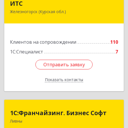
ИТС
Железногорск (Курская обл.)
307178, Курская обл, Железногорск г,
Димитрова ул, дом № 3, корпус 5, оф.5
Подробнее
Клиентов на сопровождении
110
1С:Специалист
7
Отправить заявку
Отправить заявку
Показать контакты
Назад
1C:Франчайзинг. Бизнес Софт
1C:Франчайзинг. Бизнес Софт
Ливны
303851, Орловская обл, Ливны г, Гайдара ул,