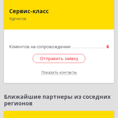
Сервис-класс
Сервис-класс
Курчатов
307251, Курская обл, Курчатовский р-н,
Курчатов г, Коммунистический пр-т, дом № 30,
корпус А
Подробнее
Клиентов на сопровождении
6
Отправить заявку
Отправить заявку
Показать контакты
Назад
Ближайшие партнеры из соседних
регионов