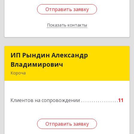
Отправить заявку
Отправить заявку
Показать контакты
Назад
ИП Рындин Александр
ИП Рындин Александр
Владимирович
Владимирович
Короча
309 201, Белгородская обл, Корочанский р-н,
Дальняя Игуменка с, Кураковка ул, дом № 76
Клиентов на сопровождении
11
Подробнее
Отправить заявку
Отправить заявку