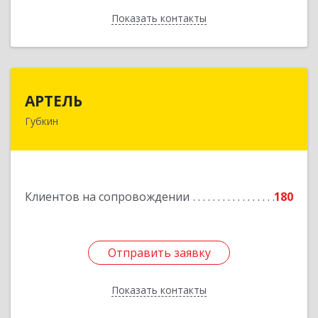
Показать контакты
Назад
АРТЕЛЬ
АРТЕЛЬ
Губкин
309181, Белгородская обл, Губкинский р-н,
Губкин г, Мира ул, дом № 20, оф.506
Подробнее
Клиентов на сопровождении
180
Отправить заявку
Отправить заявку
Показать контакты
Назад