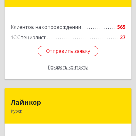
№ 14, пом.1
Подробнее
Клиентов на сопровождении
565
1С:Специалист
27
Отправить заявку
Отправить заявку
Показать контакты
Назад
Лайнкор
Лайнкор
Курск
305021, Курская обл, Курск г, Победы пр-кт, дом
№ 10, оф.№64
Подробнее