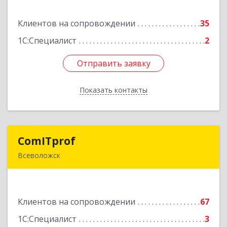
Клиентов на сопровождении
35
Подробнее
1С:Специалист
2
Отправить заявку
Отправить заявку
Показать контакты
Назад
ComITprof
ComITprof
Всеволожск
188643, Ленинградская обл, Всеволожский р-н,
Всеволожск г, Невская ул, дом № 6, кв.18
Клиентов на сопровождении
67
Подробнее
1С:Специалист
3