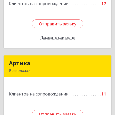
Клиентов на сопровождении
17
Подробнее
Отправить заявку
Отправить заявку
Показать контакты
Назад
Артика
Артика
Всеволожск
188645, Ленинградская обл, Всеволожск г,
Доктора Сотникова ул, дом № 2, кв.86
Клиентов на сопровождении
11
Подробнее
Отправить заявку
Отправить заявку