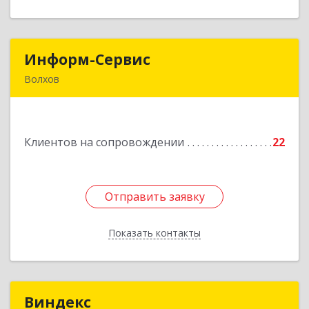
Информ-Сервис
Информ-Сервис
Волхов
187400, Ленинградская обл, Волхов г,
Волховский пр-кт, дом № 7
Клиентов на сопровождении
22
Подробнее
Отправить заявку
Отправить заявку
Показать контакты
Назад
Виндекс
Виндекс