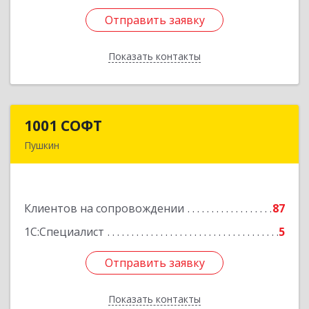
Отправить заявку
Отправить заявку
Показать контакты
Назад
1001 СОФТ
1001 СОФТ
Пушкин
196608, Санкт-Петербург г, Пушкин г,
Автомобильная ул, дом № 6, литера А, оф.207
Клиентов на сопровождении
87
Подробнее
1С:Специалист
5
Отправить заявку
Отправить заявку
Показать контакты
Назад