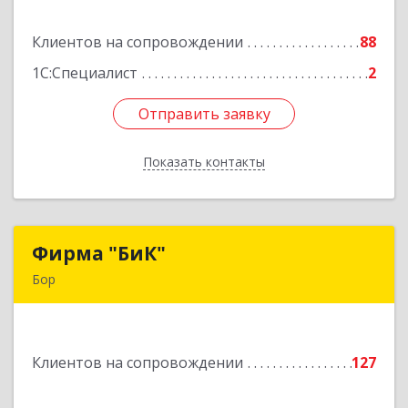
Клиентов на сопровождении
88
Подробнее
1С:Специалист
2
Отправить заявку
Отправить заявку
Показать контакты
Назад
Фирма "БиК"
Фирма "БиК"
Бор
606440, Нижегородская обл, Бор г, Советская
ул, дом № 11
Клиентов на сопровождении
127
Подробнее