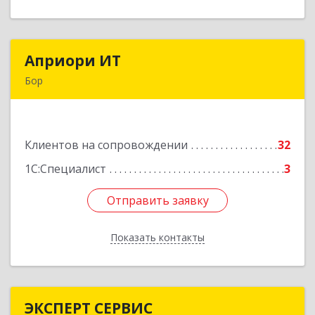
Априори ИТ
Априори ИТ
Бор
606446, Нижегородская обл, Бор г, Красногорка
м-н, дом № 23, корпус 1, кв.11
Клиентов на сопровождении
32
Подробнее
1С:Специалист
3
Отправить заявку
Отправить заявку
Показать контакты
Назад
ЭКСПЕРТ СЕРВИС
ЭКСПЕРТ СЕРВИС