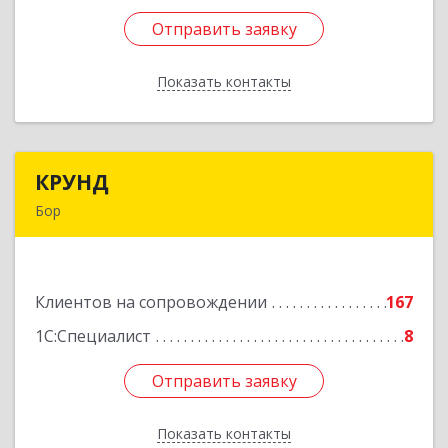
Отправить заявку
Отправить заявку
Показать контакты
Назад
КРУНД
КРУНД
Бор
606440, Нижегородская обл, Бор г,
Профсоюзная ул, дом № 6
Клиентов на сопровождении
167
Подробнее
1С:Специалист
8
Отправить заявку
Отправить заявку
Показать контакты
Назад