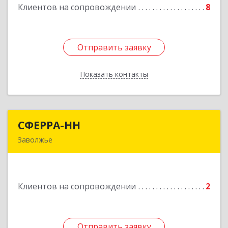
Клиентов на сопровождении
8
Отправить заявку
Отправить заявку
Показать контакты
Назад
СФЕРРА-НН
СФЕРРА-НН
Заволжье
Подробнее
Клиентов на сопровождении
2
Отправить заявку
Отправить заявку