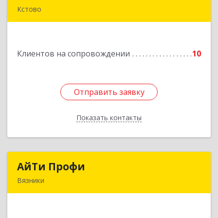
Кстово
Подробнее
Клиентов на сопровождении
10
Отправить заявку
Отправить заявку
Показать контакты
Назад
АйТи Профи
АйТи Профи
Вязники
Подробнее