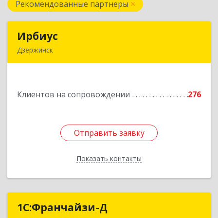
Рекомендованные партнеры
Ирбиус
Ирбиус
Дзержинск
606016, Нижегородская обл, Дзержинск г,
Студенческая ул, дом № 30
Клиентов на сопровождении
276
Подробнее
Отправить заявку
Отправить заявку
Показать контакты
Назад
1С:Франчайзи-Д
1С:Франчайзи-Д