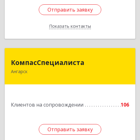
Отправить заявку
Отправить заявку
Показать контакты
Назад
КомпасСпециалиста
КомпасСпециалиста
Ангарск
665826, Иркутская обл, Ангарск г, 12А мкр, дом
№ 7, 86
Подробнее
Клиентов на сопровождении
106
Отправить заявку
Отправить заявку