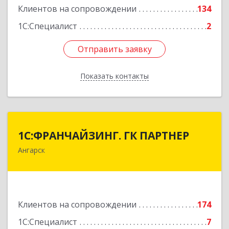
Клиентов на сопровождении
134
1С:Специалист
2
Отправить заявку
Отправить заявку
Показать контакты
Назад
1С:ФРАНЧАЙЗИНГ. ГК ПАРТНЕР
1С:ФРАНЧАЙЗИНГ. ГК ПАРТНЕР
Ангарск
665813, Иркутская обл, Ангарск г, 81 кв-л,
строение 3, оф.104
Подробнее
Клиентов на сопровождении
174
1С:Специалист
7