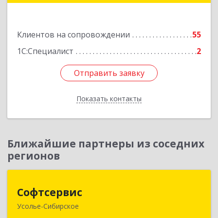
Подробнее
Клиентов на сопровождении
55
1С:Специалист
2
Отправить заявку
Отправить заявку
Показать контакты
Назад
Ближайшие партнеры из соседних
регионов
Софтсервис
Софтсервис
Усолье-Сибирское
665451, Иркутская обл, Усолье-Сибирское г,