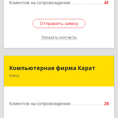
Клиентов на сопровождении
41
Отправить заявку
Отправить заявку
Показать контакты
Назад
Компьютерная фирма Карат
Компьютерная фирма Карат
Канск
663600, Красноярский край, Канск г,
Пролетарская ул, дом № 34
Подробнее
Клиентов на сопровождении
26