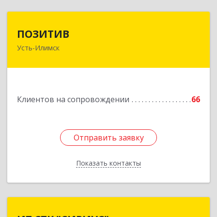
ПОЗИТИВ
ПОЗИТИВ
Усть-Илимск
666679, Иркутская обл, Усть-Илимск г, Дружбы
Народов пр-кт, дом № 12, кв.60
Подробнее
Клиентов на сопровождении
66
Отправить заявку
Отправить заявку
Показать контакты
Назад
ИТ СТК "СИРИУС"