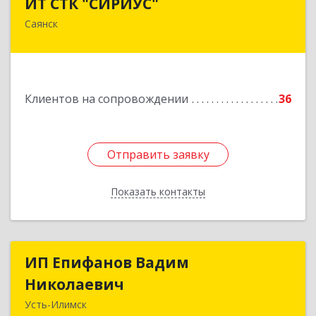
ИТ СТК "СИРИУС"
Саянск
666303, Иркутская обл, Саянск г, Юбилейный
мкр, дом № 38
Подробнее
Клиентов на сопровождении
36
Отправить заявку
Отправить заявку
Показать контакты
Назад
ИП Епифанов Вадим
ИП Епифанов Вадим
Николаевич
Николаевич
Усть-Илимск