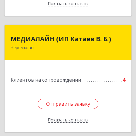
Показать контакты
Назад
МЕДИАЛАЙН (ИП Катаев В. Б.)
МЕДИАЛАЙН (ИП Катаев В. Б.)
Черемхово
665413, Иркутская обл, Черемхово г, Ленина ул,
дом № 5, оф.328
Подробнее
Клиентов на сопровождении
4
Отправить заявку
Отправить заявку
Показать контакты
Назад