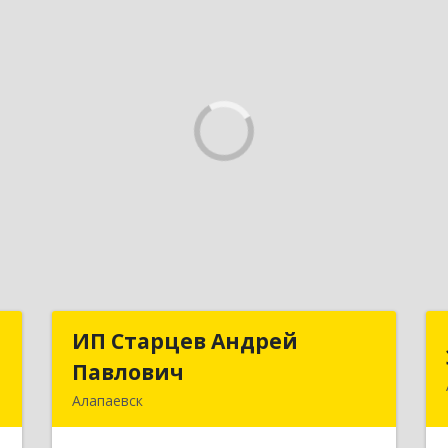
С
ИП Старцев Андрей
ИП Старцев Андрей
Павлович
Павлович
к
Алапаевск
9
624601, Свердловская обл, Алапаевск
г, Братьев Смольниковых ул, дом №