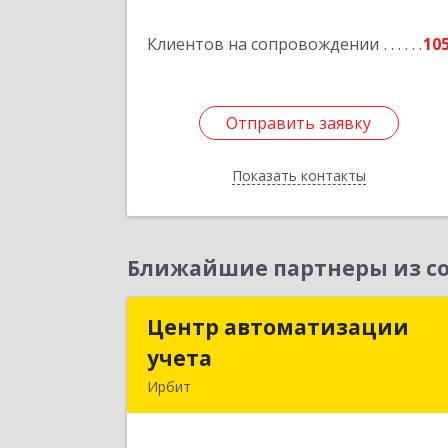
Подробне
Клиентов на сопровождении
10
Отправить заявку
Отправить заявку
Показать контакты
Назад
Ближайшие партнеры из со
Центр автоматизации
Центр автоматизаци
учета
учет
Ирбит
623854, Свердловская обл, Ирбит г
Маршала Жукова ул, дом № 3, кв.2