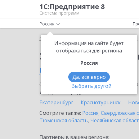
1С:Предприятие 8
Система программ
Россия
Пр
Главная
Сервисы ИТС
1С:Изменение сведений
Информация на сайте будет
отображаться для региона
Заказать 1С:Изменен
Россия
в Алапаевске
Да, все верно
Ознакомьтесь с информационными карт
Выбрать другой
внедрение продукта.
Екатеринбург
Краснотурьинск
Нов
Смотрите также:
Россия
,
Свердловская 
Тюменская область
,
Челябинская облас
Партнеры в вашем регионе: