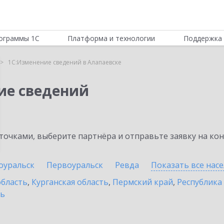
ограммы 1С
Платформа и технологии
Поддержка 
1С:Изменение сведений в Алапаевске
ие сведений
очками, выберите партнёра и отправьте заявку на ко
оуральск
Первоуральск
Ревда
Показать все нас
область
,
Курганская область
,
Пермский край
,
Республика
ть