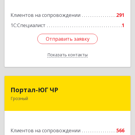
Подробнее
Клиентов на сопровождении
291
1С:Специалист
1
Отправить заявку
Отправить заявку
Показать контакты
Назад
Портал-ЮГ ЧР
Портал-ЮГ ЧР
Грозный
364906, Чеченская Респ, Грозный г, Путина пр-
кт, дом № 30
Подробнее
Клиентов на сопровождении
566