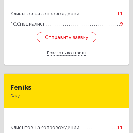
Подробнее
Клиентов на сопровождении
11
1С:Специалист
9
Отправить заявку
Отправить заявку
Показать контакты
Назад
Feniks
Feniks
Баку
AZ1029, Азербайджан, г.Баку, пр. Г. Алиева 187Б,
корпус С, офис 606
Подробнее
Клиентов на сопровождении
11