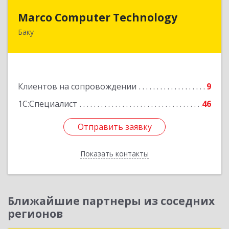
Marco Computer Technology
Marco Computer Technology
Баку
370010, Баку, Азербайджан, ул.Низами, 125/26
Подробнее
Клиентов на сопровождении
9
1С:Специалист
46
Отправить заявку
Отправить заявку
Показать контакты
Назад
Ближайшие партнеры из соседних
регионов