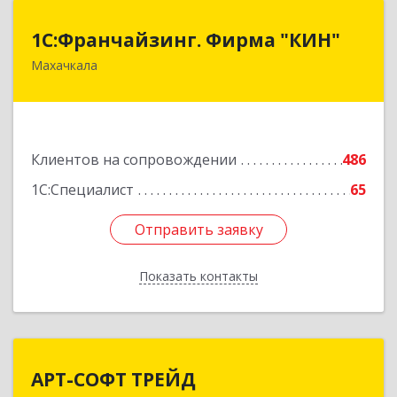
1С:Франчайзинг. Фирма "КИН"
1С:Франчайзинг. Фирма "КИН"
Махачкала
367030, Дагестан Респ, Махачкала г, И.Казака
ул, дом № 31
Подробнее
Клиентов на сопровождении
486
1С:Специалист
65
Отправить заявку
Отправить заявку
Показать контакты
Назад
АРТ-СОФТ ТРЕЙД
АРТ-СОФТ ТРЕЙД