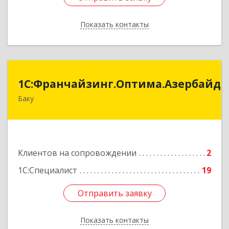
Показать контакты
Назад
:Франчайзинг.Оптима.Азербайджан
1С:Франчайзинг.Оптима.Азербайд
Баку
Азербайджан, Баку, AZ1075, улица Ахмед
Раджабли 156, Пентхаус 63
Подробнее
Клиентов на сопровождении
2
1С:Специалист
19
Отправить заявку
Отправить заявку
Показать контакты
Назад