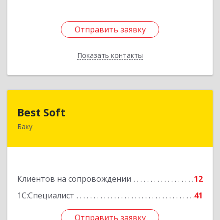
Отправить заявку
Отправить заявку
Показать контакты
Назад
Best Soft
Best Soft
Баку
Азербайджан, Баку, AZ1029, Пр. Г. Алиева 95,
Qafqaz Business Center
Подробнее
Клиентов на сопровождении
12
1С:Специалист
41
Отправить заявку
Отправить заявку