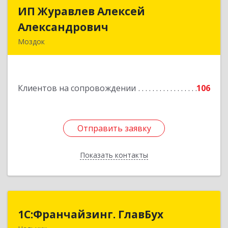
ИП Журавлев Алексей
ИП Журавлев Алексей
Александрович
Александрович
Моздок
363750, Северная Осетия - Алания Респ, Моздок
г, Кирова ул, дом № 41
Клиентов на сопровождении
106
Подробнее
Отправить заявку
Отправить заявку
Показать контакты
Назад
1С:Франчайзинг. ГлавБух
1С:Франчайзинг. ГлавБух