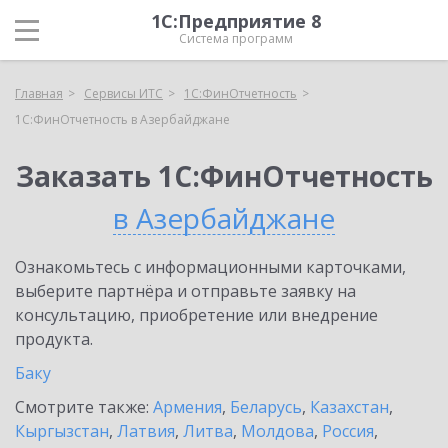
1С:Предприятие 8
Система программ
Главная
Сервисы ИТС
1С:ФинОтчетность
1С:ФинОтчетность в Азербайджане
Заказать 1С:ФинОтчетность
в Азербайджане
Ознакомьтесь с информационными карточками,
выберите партнёра и отправьте заявку на
консультацию, приобретение или внедрение
продукта.
Баку
Смотрите также:
Армения
,
Беларусь
,
Казахстан
,
Кыргызстан
,
Латвия
,
Литва
,
Молдова
,
Россия
,