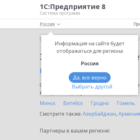
1С:Предприятие 8
Система программ
Россия
Пр
Главная
Сервисы ИТС
1С:ФинОтчетность
1С
Информация на сайте будет
отображаться для региона
Заказать 1С:ФинОтче
Россия
в Беларуси
Да, все верно
Ознакомьтесь с информационными карт
Выбрать другой
внедрение продукта.
Минск
Витебск
Гродно
Гомель
Смотрите также:
Азербайджан
,
Армения
Партнеры в вашем регионе: