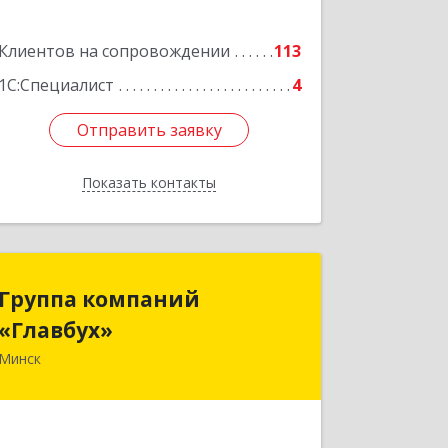
Подробнее
Клиентов на сопровождении
113
1С:Специалист
4
Отправить заявку
Отправить заявку
Показать контакты
Назад
Группа компаний
Группа компаний
«Главбух»
«Главбух»
Минск
220073, г.Минск, ул.Скрыганова, д.6
Подробнее