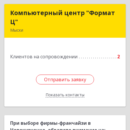
Компьютерный центр "Формат
Компьютерный центр "Формат
Ц"
Ц"
Мыски
652840, Кемеровская обл, Мыски г, Вахрушева
ул, д. 7, кв. 48
Клиентов на сопровождении
2
Подробнее
Отправить заявку
Отправить заявку
Показать контакты
Назад
При выборе фирмы-франчайзи в