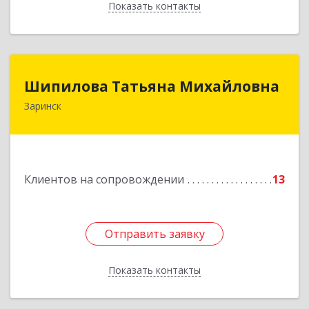
Показать контакты
Назад
Шипилова Татьяна Михайловна
Шипилова Татьяна Михайловна
Заринск
Подробнее
Клиентов на сопровождении
13
Отправить заявку
Отправить заявку
Показать контакты
Назад