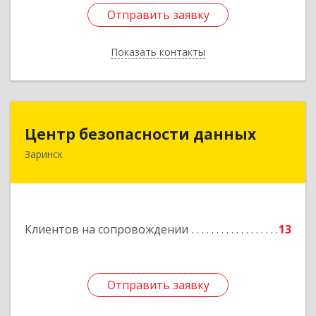
Отправить заявку
Отправить заявку
Показать контакты
Назад
Центр безопасности данных
Центр безопасности данных
Заринск
659100, Алтайский край, Заринск г, Таратынова
ул, дом № 11, кв.9
Подробнее
Клиентов на сопровождении
13
Отправить заявку
Отправить заявку