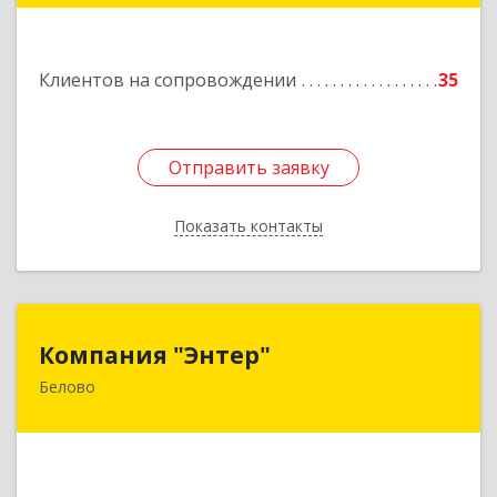
Подробнее
Клиентов на сопровождении
35
Отправить заявку
Отправить заявку
Показать контакты
Назад
Компания "Энтер"
Компания "Энтер"
Белово
652600, Кемеровская обл, Белово г, Почтовый
пер, дом № 2, пом.2
Подробнее