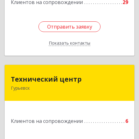
Клиентов на сопровождении
29
Отправить заявку
Отправить заявку
Показать контакты
Назад
Технический центр
Технический центр
Гурьевск
652780, Кемеровская область - Кузбасс,
Гурьевский р-н, Гурьевск г, Кирова ул, дом № 6
Подробнее
Клиентов на сопровождении
6