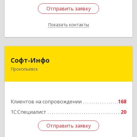
Отправить заявку
Отправить заявку
Показать контакты
Назад
Софт-Инфо
Софт-Инфо
Прокопьевск
653039, Кемеровская область - Кузбасс,
Прокопьевск г, Институтская ул, дом № 9а,
оф.15
Подробнее
Клиентов на сопровождении
168
1С:Специалист
20
Отправить заявку
Отправить заявку