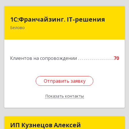
1С:Франчайзинг. IT-решения
1С:Франчайзинг. IT-решения
Белово
652600, Кемеровская обл, Белово г,
Железнодорожный пер, дом № 27
Подробнее
Клиентов на сопровождении
70
Отправить заявку
Отправить заявку
Показать контакты
Назад
ИП Кузнецов Алексей
ИП Кузнецов Алексей