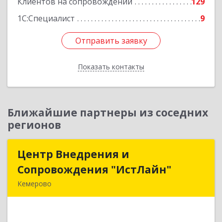
Клиентов на сопровождении
129
1С:Специалист
9
Отправить заявку
Отправить заявку
Показать контакты
Назад
Ближайшие партнеры из соседних
регионов
Центр Внедрения и
Центр Внедрения и
Сопровождения "ИстЛайн"
Сопровождения "ИстЛайн"
Кемерово
650000, Кемеровская область - Кузбасс обл, г.о.
Кемеровский, Кемерово г, Мичурина ул, дом №
13А, этаж 3, пом.2, оф.301