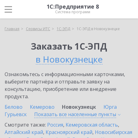
1С:Предприятие 8
Система программ
Главная
Сервисы ИТС
1С-ЭПД
1С-ЭПД в Новокузнецке
Заказать 1С-ЭПД
в Новокузнецке
Ознакомьтесь с информационными карточками,
выберите партнёра и отправьте заявку на
консультацию, приобретение или внедрение
продукта.
Белово
Кемерово
Новокузнецк
Юрга
Гурьевск
Показать все населенные
пункты
Смотрите также:
Россия
,
Кемеровская область
,
Алтайский край
,
Красноярский край
,
Новосибирская