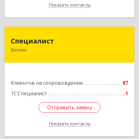
Показать контакты
Назад
Специалист
Специалист
Белово
Кемеровская обл, Белово г, Ленина ул, дом №
31-2
Подробнее
Клиентов на сопровождении
87
1С:Специалист
1
Отправить заявку
Отправить заявку
Показать контакты
Назад