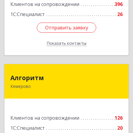
Клиентов на сопровождении
396
Подробнее
1С:Специалист
26
Отправить заявку
Отправить заявку
Показать контакты
Назад
Алгоритм
Алгоритм
Кемерово
650043, Кемеровская обл, Кемерово г,
Мичурина пер, дом № 5, кв.192
Подробнее
Клиентов на сопровождении
126
1С:Специалист
20