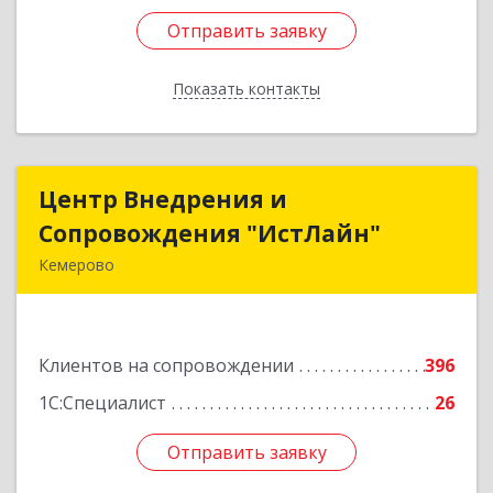
Отправить заявку
Отправить заявку
Показать контакты
Назад
Центр Внедрения и
Центр Внедрения и
Сопровождения "ИстЛайн"
Сопровождения "ИстЛайн"
Кемерово
650000, Кемеровская область - Кузбасс обл, г.о.
Кемеровский, Кемерово г, Мичурина ул, дом №
13А, этаж 3, пом.2, оф.301
Клиентов на сопровождении
396
Подробнее
1С:Специалист
26
Отправить заявку
Отправить заявку