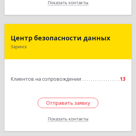
Показать контакты
Назад
Центр безопасности данных
Центр безопасности данных
Заринск
659100, Алтайский край, Заринск г, Таратынова
ул, дом № 11, кв.9
Подробнее
Клиентов на сопровождении
13
Отправить заявку
Отправить заявку
Показать контакты
Назад