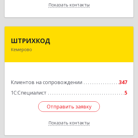
Показать контакты
Назад
ШТРИХКОД
ШТРИХКОД
Кемерово
650043, Кемеровская область - Кузбасс обл,
Кемерово г, Красноармейская ул, дом № 121
Подробнее
Клиентов на сопровождении
347
1С:Специалист
5
Отправить заявку
Отправить заявку
Показать контакты
Назад