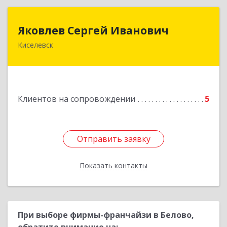
Яковлев Сергей Иванович
Яковлев Сергей Иванович
Киселевск
650002, Кемеровская обл, г.Кемерово, пр-т
Шахтеров, дом № 90, кв.104
Подробнее
Клиентов на сопровождении
5
Отправить заявку
Отправить заявку
Показать контакты
Назад
При выборе фирмы-франчайзи в Белово,