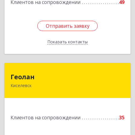
Клиентов на сопровождении
49
Подробнее
Отправить заявку
Отправить заявку
Показать контакты
Назад
Геолан
Геолан
Киселевск
652700, Кемеровская обл, Киселевск г,
Транспортная ул, дом № 54
Подробнее
Клиентов на сопровождении
35