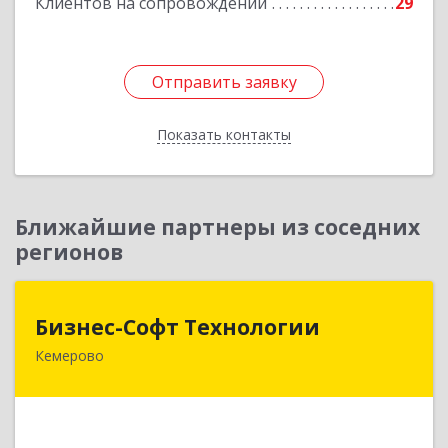
Клиентов на сопровождении
29
Отправить заявку
Отправить заявку
Показать контакты
Назад
Ближайшие партнеры из соседних
регионов
Бизнес-Софт Технологии
Бизнес-Софт Технологии
Кемерово
650992, Кемеровская область - Кузбасс обл,
Кемерово г, Советский пр-кт, дом № 2/8, оф.401
Подробнее