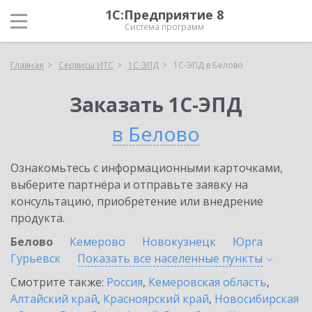
1С:Предприятие 8
Система программ
Главная
Сервисы ИТС
1С-ЭПД
1С-ЭПД в Белово
Заказать 1С-ЭПД
в Белово
Ознакомьтесь с информационными карточками,
выберите партнёра и отправьте заявку на
консультацию, приобретение или внедрение
продукта.
Белово
Кемерово
Новокузнецк
Юрга
Гурьевск
Показать все населенные
пункты
Смотрите также:
Россия
,
Кемеровская область
,
Алтайский край
,
Красноярский край
,
Новосибирская