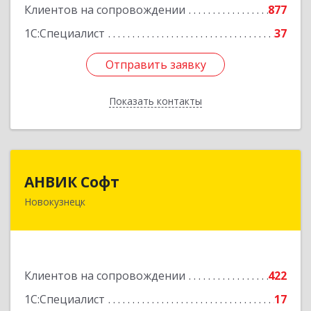
Клиентов на сопровождении
877
1С:Специалист
37
Отправить заявку
Отправить заявку
Показать контакты
Назад
АНВИК Софт
АНВИК Софт
Новокузнецк
654079, Кемеровская область - Кузбасс,
Новокузнецкий г.о, Новокузнецк г,
Куйбышевский р-н, Невского ул, дом № 1, этаж
2
Клиентов на сопровождении
422
Подробнее
1С:Специалист
17