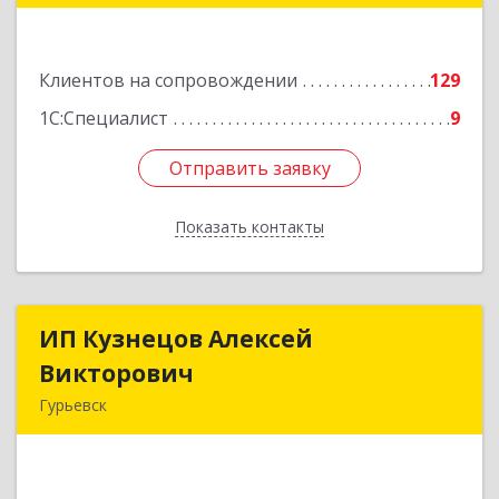
кв.11
Подробнее
Клиентов на сопровождении
129
1С:Специалист
9
Отправить заявку
Отправить заявку
Показать контакты
Назад
ИП Кузнецов Алексей
ИП Кузнецов Алексей
Викторович
Викторович
Гурьевск
652780, Кемеровская обл, Гурьевский р-н,
Гурьевск г, Суворова ул, дом № 32