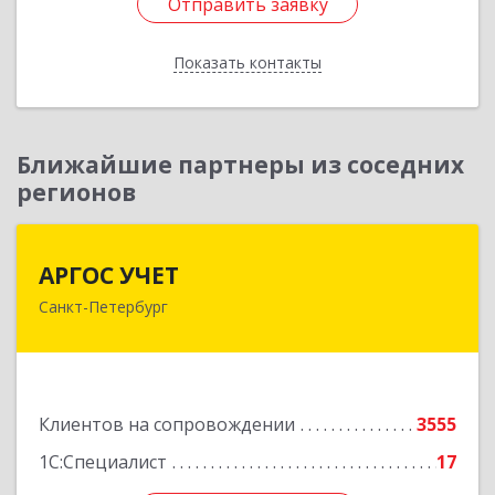
Отправить заявку
Отправить заявку
Показать контакты
Назад
Ближайшие партнеры из соседних
регионов
АРГОС УЧЕТ
АРГОС УЧЕТ
Санкт-Петербург
196191, Санкт-Петербург г, Конституции пл,
дом № 7, оф.416
Подробнее
Клиентов на сопровождении
3555
1С:Специалист
17