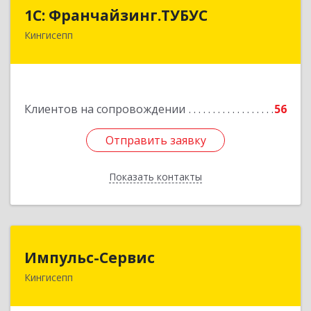
1С: Франчайзинг.ТУБУС
1С: Франчайзинг.ТУБУС
Кингисепп
Подробнее
Клиентов на сопровождении
56
Отправить заявку
Отправить заявку
Показать контакты
Назад
Импульс-Сервис
Импульс-Сервис
Кингисепп
188480, Ленинградская обл, Кингисеппский р-н,
Кингисепп г, Воровского ул, дом № 40/15