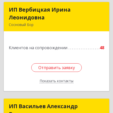
ИП Вербицкая Ирина
ИП Вербицкая Ирина
Леонидовна
Леонидовна
Сосновый Бор
189540, Сосновый Бор г, Героев пр-кт, дом №
55
Клиентов на сопровождении
48
Подробнее
Отправить заявку
Отправить заявку
Показать контакты
Назад
ИП Васильев Александр
ИП Васильев Александр