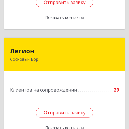
Отправить заявку
Отправить заявку
Показать контакты
Назад
Легион
Легион
Сосновый Бор
188544, Ленинградская обл, Сосновый Бор г,
Парковая ул, дом № 9
Подробнее
Клиентов на сопровождении
29
Отправить заявку
Отправить заявку
Показать контакты
Назад