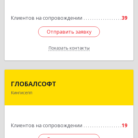
Подробнее
Клиентов на сопровождении
39
Отправить заявку
Отправить заявку
Показать контакты
Назад
ГЛОБАЛСОФТ
ГЛОБАЛСОФТ
Кингисепп
188485, Ленинградская обл, Кингисеппский р-н,
Кингисепп г, Красногвардейская ул, дом № 6/13
Подробнее
Клиентов на сопровождении
19