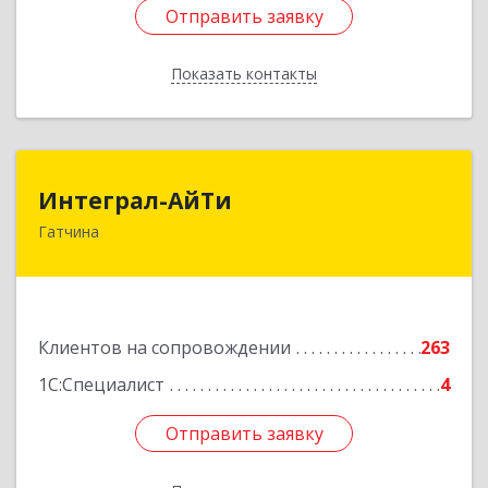
Отправить заявку
Отправить заявку
Показать контакты
Назад
Интеграл-АйТи
Интеграл-АйТи
Гатчина
188300, Ленинградская обл, Гатчинский р-н,
Гатчина г, 25 Октября пр-кт, дом № 42, литера
А, оф.412
Подробнее
Клиентов на сопровождении
263
1С:Специалист
4
Отправить заявку
Отправить заявку