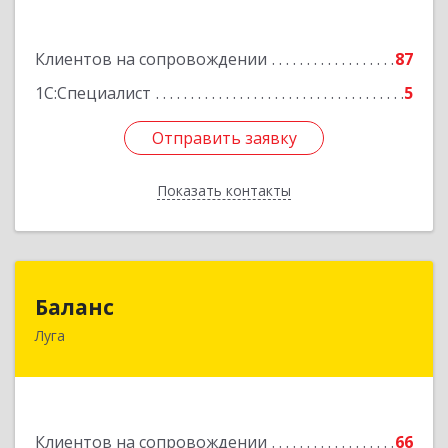
Подробнее
Клиентов на сопровождении
87
1С:Специалист
5
Отправить заявку
Отправить заявку
Показать контакты
Назад
Баланс
Баланс
Луга
188230, Ленинградская обл, Луга г, Урицкого
пр-кт, дом № 77а
Подробнее
Клиентов на сопровождении
66