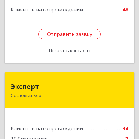
Клиентов на сопровождении
48
Подробнее
Отправить заявку
Отправить заявку
Показать контакты
Назад
Эксперт
Эксперт
Сосновый Бор
188544, Ленинградская обл, Сосновый Бор г, 50
лет Октября ул, дом № 1
Подробнее
Клиентов на сопровождении
34