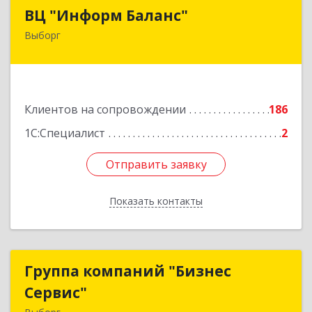
ВЦ "Информ Баланс"
ВЦ "Информ Баланс"
Выборг
188800, Ленинградская обл, Выборгский р-н,
Выборг г, Каменный пер, дом № 2а
Подробнее
Клиентов на сопровождении
186
1С:Специалист
2
Отправить заявку
Отправить заявку
Показать контакты
Назад
Группа компаний "Бизнес
Группа компаний "Бизнес
Сервис"
Сервис"