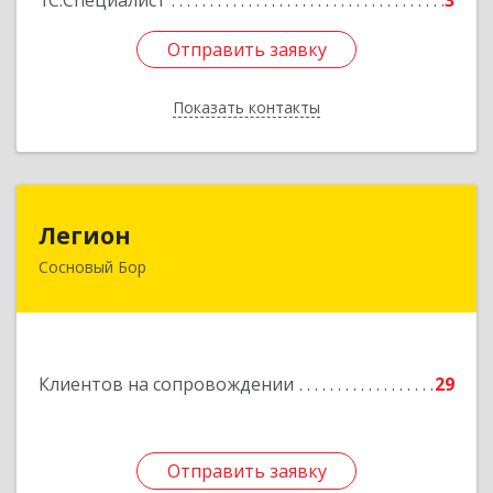
1С:Специалист
3
Отправить заявку
Отправить заявку
Показать контакты
Назад
Легион
Легион
Сосновый Бор
188544, Ленинградская обл, Сосновый Бор г,
Парковая ул, дом № 9
Подробнее
Клиентов на сопровождении
29
Отправить заявку
Отправить заявку