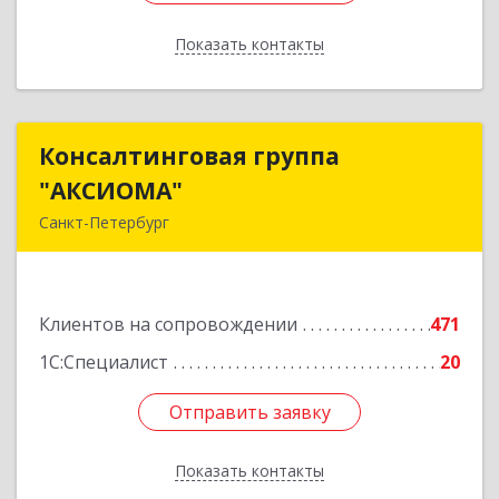
Показать контакты
Назад
Консалтинговая группа
Консалтинговая группа
"АКСИОМА"
"АКСИОМА"
Санкт-Петербург
197374, Санкт-Петербург г, Мебельная ул, дом
№ 12, корпус 1, литер А, пом.20Н, оф. 145
Клиентов на сопровождении
471
Подробнее
1С:Специалист
20
Отправить заявку
Отправить заявку
Показать контакты
Назад