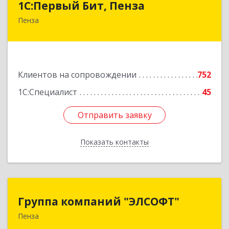
1С:Первый Бит, Пенза
Пенза
440000, Пензенская обл, Пенза г, Московская
ул, дом № 15, пом.1
Подробнее
Клиентов на сопровождении
752
1С:Специалист
45
Отправить заявку
Отправить заявку
Показать контакты
Назад
Группа компаний "ЭЛСОФТ"
Группа компаний "ЭЛСОФТ"
Пенза
440020, Пензенская обл, Пенза г, Суворова ул,