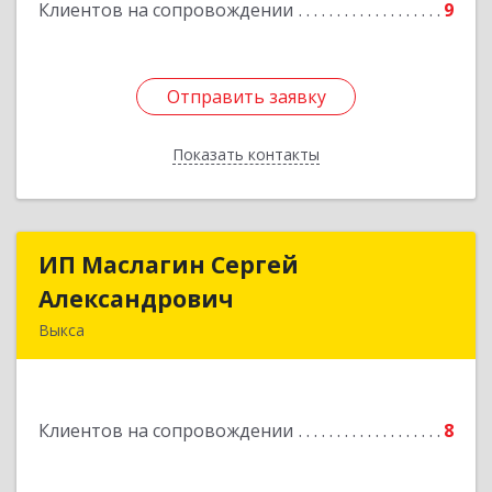
Клиентов на сопровождении
9
Отправить заявку
Отправить заявку
Показать контакты
Назад
ИП Маслагин Сергей
ИП Маслагин Сергей
Александрович
Александрович
Выкса
607060, Нижегородская обл, , Выкса г, Красная
пл., 16/61
Клиентов на сопровождении
8
Подробнее