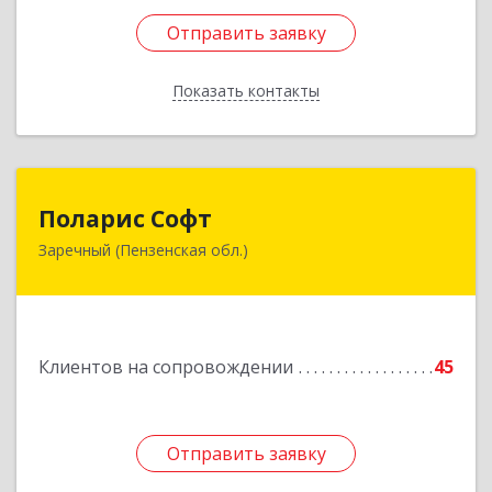
Отправить заявку
Отправить заявку
Показать контакты
Назад
Поларис Софт
Поларис Софт
Заречный (Пензенская обл.)
442960, Пензенская обл, Заречный г,
В.В.Демакова проезд, дом № 5, кв.303
Подробнее
Клиентов на сопровождении
45
Отправить заявку
Отправить заявку