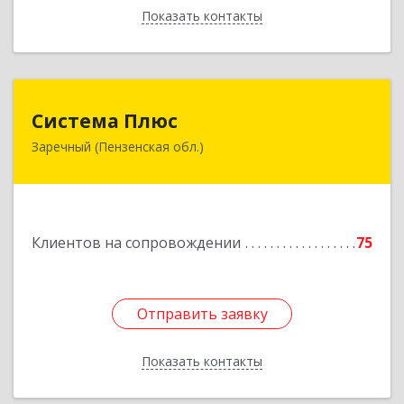
Показать контакты
Назад
Система Плюс
Система Плюс
Заречный (Пензенская обл.)
442960, Пензенская обл, Заречный г,
Комсомольская ул, дом № 1-205
Подробнее
Клиентов на сопровождении
75
Отправить заявку
Отправить заявку
Показать контакты
Назад