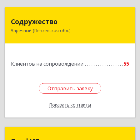
Содружество
Содружество
Заречный (Пензенская обл.)
442962, Пензенская обл, Заречный г,
Промышленная ул, дом № 25
Подробнее
Клиентов на сопровождении
55
Отправить заявку
Отправить заявку
Показать контакты
Назад
ПрофИТ