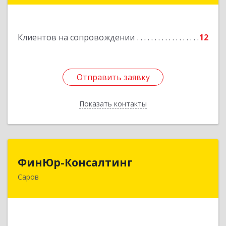
Подробнее
Клиентов на сопровождении
12
Отправить заявку
Отправить заявку
Показать контакты
Назад
ФинЮр-Консалтинг
ФинЮр-Консалтинг
Саров
607190, Нижегородская обл, Саров г,
Куйбышева ул, дом № 11
Подробнее