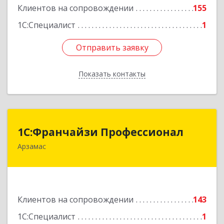
Клиентов на сопровождении
155
1С:Специалист
1
Отправить заявку
Отправить заявку
Показать контакты
Назад
1С:Франчайзи Профессионал
1С:Франчайзи Профессионал
Арзамас
607227, Нижегородская обл, Арзамас г, Кирова
ул, дом № 56, кв.6
Подробнее
Клиентов на сопровождении
143
1С:Специалист
1