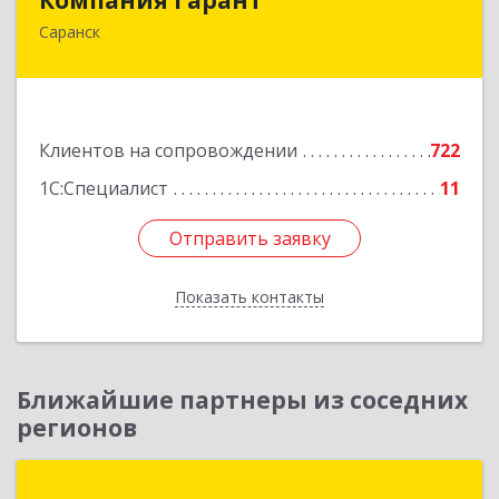
Саранск
430005, Мордовия Респ, Саранск г,
Большевистская ул, дом № 60, этаж 4 оф.7
Подробнее
Клиентов на сопровождении
722
1С:Специалист
11
Отправить заявку
Отправить заявку
Показать контакты
Назад
Ближайшие партнеры из соседних
регионов
1С:Первый Бит, Пенза