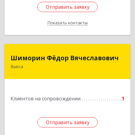
Отправить заявку
Отправить заявку
Показать контакты
Назад
Шиморин Фёдор Вячеславович
Шиморин Фёдор Вячеславович
Выкса
Подробнее
Клиентов на сопровождении
1
Отправить заявку
Отправить заявку