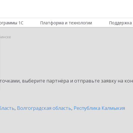
ограммы 1С
Платформа и технологии
Поддержка 
бинске
очками, выберите партнёра и отправьте заявку на ко
бласть
,
Волгоградская область
,
Республика Калмыкия