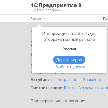
1С:Предприятие 8
Система программ
Россия
Пр
Главная
Сервисы ИТС
1С-ЭПД
1С-ЭПД в Ахту
Информация на сайте будет
отображаться для региона
Заказать 1С-ЭПД
Россия
в Ахтубинске
Да, все верно
Ознакомьтесь с информационными карт
Выбрать другой
внедрение продукта.
Ахтубинск
Астрахань
Знаменск
Смотрите также:
Россия
,
Астраханская о
Партнеры в вашем регионе: