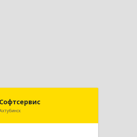
Софтсервис
Софтсервис
Ахтубинск
416500, Астраханская обл,
Ахтубинский р-н, Ахтубинск г, Ленина
ул, дом № 57