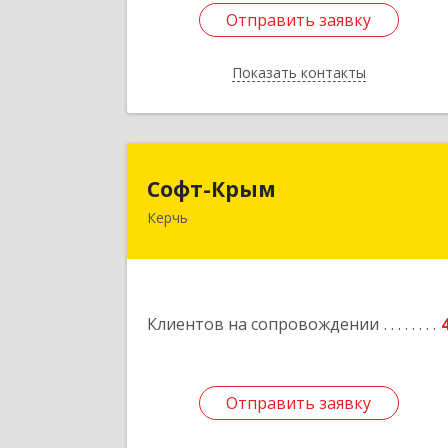
Отправить заявку
Отправить заявку
Показать контакты
Назад
Софт-Кры
Софт-Крым
Керчь
Республика Калмыкия, г. Элиста, ул
Губаревича, 5, офис 30
Подробне
Клиентов на сопровождении
Отправить заявку
Отправить заявку