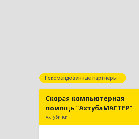
Рекомендованные партнеры
Скорая компьютерная
Скорая компьютерна
помощь "АхтубаМАСТЕР"
помощь "АхтубаМАСТЕР
Ахтубинск
416506, Астраханская обл
Ахтубинский р-н, Ахтубинск г
Буденного ул, дом № 7, кв.3