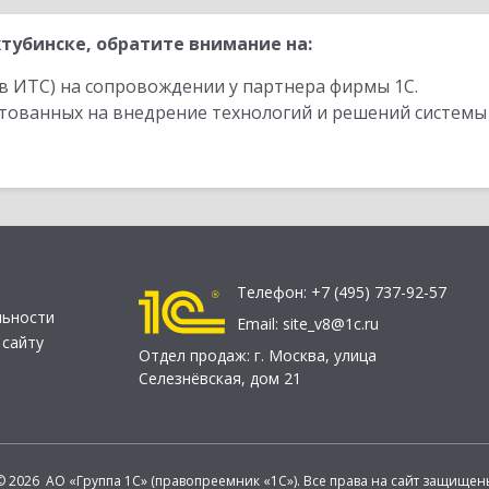
тубинске, обратите внимание на:
в ИТС) на сопровождении у партнера фирмы 1С.
стованных на внедрение технологий и решений системы
Телефон:
+7 (495) 737-92-57
льности
Email:
site_v8@1c.ru
 сайту
Отдел продаж:
г. Москва
,
улица
Селезнёвская, дом 21
© 2026 АО «Группа 1С» (правопреемник «1С»). Все права на сайт защищен