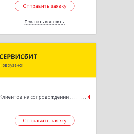
Отправить заявку
Отправить заявку
Показать контакты
Назад
СЕРВИСбИТ
СЕРВИСбИТ
Новоузенск
413 360, Саратовская обл,
Новоузенский р-н, г.Новоузенск, ул.
Революции, д.29
Подробнее
Клиентов на сопровождении
4
Отправить заявку
Отправить заявку