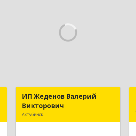
я
ИП Жеденов Валерий
ИП Жеденов Валерий
"
Викторович
Викторович
Ахтубинск
,
416500, Астраханская обл,
,
Ахтубинский р-н, Ахтубинск г,
0
Ст.Лаврентьева ул, дом № 2, кв.48