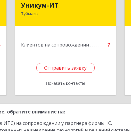
ч
Уникум-ИТ
Уникум-ИТ
Туймазы
,
452757, Башкортостан Респ,
,
Туймазинский р-н, Туймазы г,
9
Заводской пер, дом № 2, корпус Б
е
Подробнее
5
Клиентов на сопровождении
7
Отправить заявку
Отправить заявку
Показать контакты
Назад
е, обратите внимание на:
в ИТС) на сопровождении у партнера фирмы 1С.
стованных на внедрение технологий и решений системы