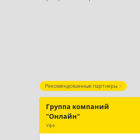
Рекомендованные партнеры
Группа компаний
Группа компани
"Онлайн"
"Онлайн
Уфа
450006, Башкортостан Респ, г.о. горо
Уфа, Уфа г, Цюрупы ул, дом № 130