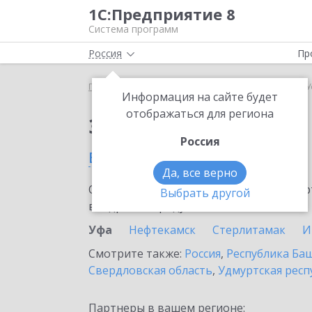
1С:Предприятие 8
Система программ
Россия
Пр
Главная
Сервисы ИТС
1С:ЕГИСЗ
1С:ЕГИСЗ в 
Информация на сайте будет
отображаться для региона
Заказать 1С:ЕГИСЗ
Россия
в Уфе
Да, все верно
Ознакомьтесь с информационными карт
Выбрать другой
внедрение продукта.
Уфа
Нефтекамск
Стерлитамак
И
Смотрите также:
Россия
,
Республика Ба
Свердловская область
,
Удмуртская респ
Партнеры в вашем регионе: