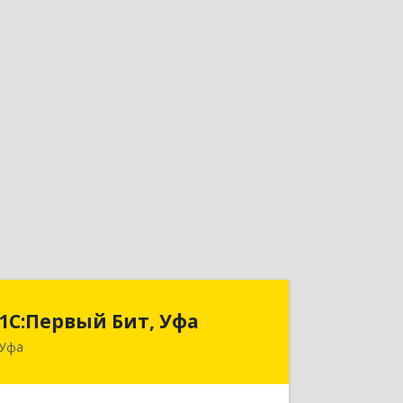
1С:Первый Бит, Уфа
1С:Первый Бит, Уфа
Уфа
450098, Башкортостан Респ, Уфа г,
Комсомольская ул, дом № 165, корпус
3, этаж 2