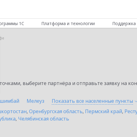
ограммы 1С
Платформа и технологии
Поддержка 
Уфе
очками, выберите партнёра и отправьте заявку на ко
шимбай
Мелеуз
Показать все населенные
пункты
шкортостан
,
Оренбургская область
,
Пермский край
,
Респ
ублика
,
Челябинская область