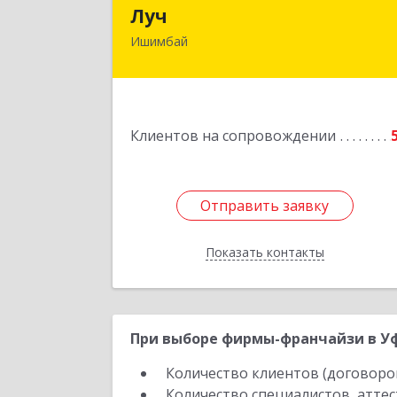
Лу
Луч
Ишимбай
453215, Башкортостан Респ
Ишимбайский р-н, Ишимбай г
Ленина пр-кт, дом № 29, кв.2
Подробне
Клиентов на сопровождении
Отправить заявку
Отправить заявку
Показать контакты
Назад
При выборе фирмы-франчайзи в Уф
Количество клиентов (договоро
Количество специалистов, атте