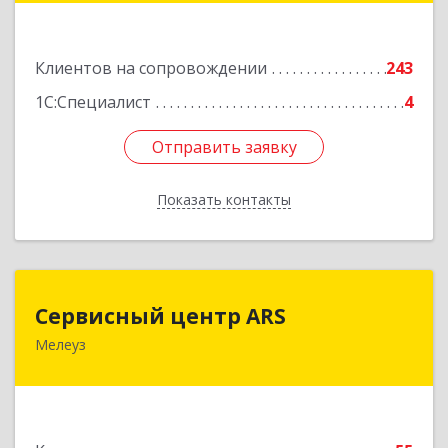
Подробнее
Клиентов на сопровождении
243
1С:Специалист
4
Отправить заявку
Отправить заявку
Показать контакты
Назад
Сервисный центр ARS
Сервисный центр ARS
Мелеуз
Подробнее