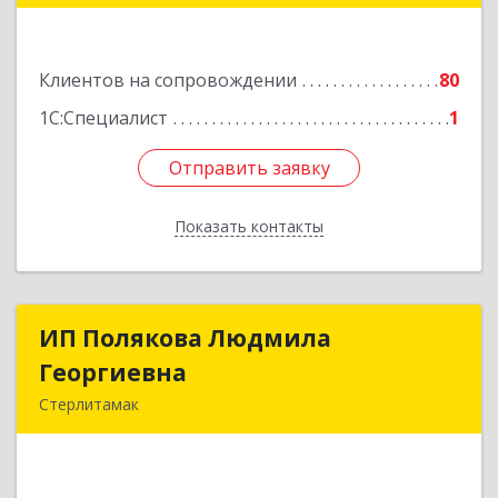
Подробнее
Клиентов на сопровождении
80
1С:Специалист
1
Отправить заявку
Отправить заявку
Показать контакты
Назад
ИП Полякова Людмила
ИП Полякова Людмила
Георгиевна
Георгиевна
Стерлитамак
453120, Башкортостан Респ, Стерлитамак г,
Имая Насыри ул, дом № 1, кв.74