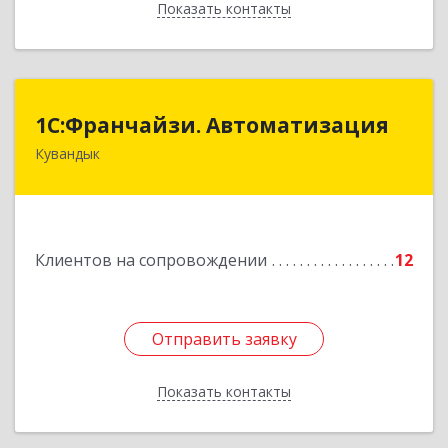
Показать контакты
Назад
1С:Франчайзи. Автоматизация
1С:Франчайзи. Автоматизация
Кувандык
462220, Оренбургская обл, Кувандыкский р-н,
Кувандык г, Советская ул, дом № 10
Подробнее
Клиентов на сопровождении
12
Отправить заявку
Отправить заявку
Показать контакты
Назад