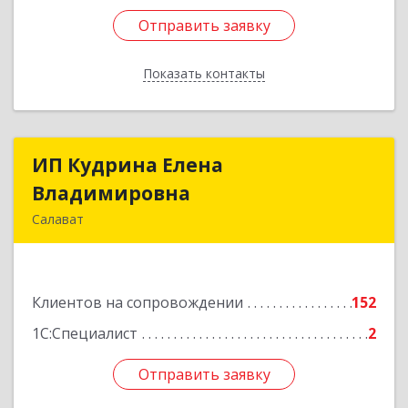
Отправить заявку
Отправить заявку
Показать контакты
Назад
ИП Кудрина Елена
ИП Кудрина Елена
Владимировна
Владимировна
Салават
453265, Башкортостан Респ, Салават г,
Бекетова ул, дом № 10, кв.87
Клиентов на сопровождении
152
Подробнее
1С:Специалист
2
Отправить заявку
Отправить заявку