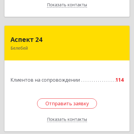
Показать контакты
Назад
Аспект 24
Аспект 24
Белебей
452000, Башкортостан Респ, Белебей г, им
В.И.Ленина ул, дом № 23/1
Подробнее
Клиентов на сопровождении
114
Отправить заявку
Отправить заявку
Показать контакты
Назад