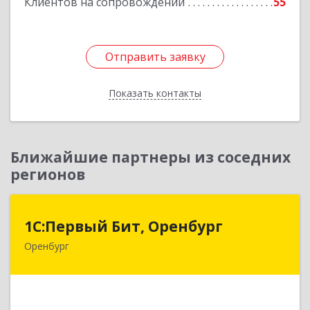
Клиентов на сопровождении
55
Отправить заявку
Отправить заявку
Показать контакты
Назад
Ближайшие партнеры из соседних
регионов
1С:Первый Бит, Оренбург
1С:Первый Бит, Оренбург
Оренбург
460044, Оренбургская обл, Оренбург, Березка
ул, дом № 2/5, пом.4
Подробнее