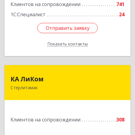
Клиентов на сопровождении
741
1С:Специалист
24
Отправить заявку
Отправить заявку
Показать контакты
Назад
КА ЛиКом
КА ЛиКом
Стерлитамак
453115, Башкортостан Респ, г.о. город
Стерлитамак, Стерлитамак г, Республиканская
ул, дом № 9в
Подробнее
Клиентов на сопровождении
308