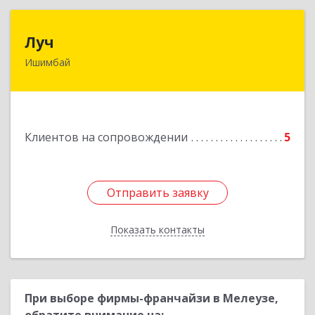
Луч
Луч
Ишимбай
453215, Башкортостан Респ, Ишимбайский р-н,
Ишимбай г, Ленина пр-кт, дом № 29, кв.29
Подробнее
Клиентов на сопровождении
5
Отправить заявку
Отправить заявку
Показать контакты
Назад
При выборе фирмы-франчайзи в Мелеузе,