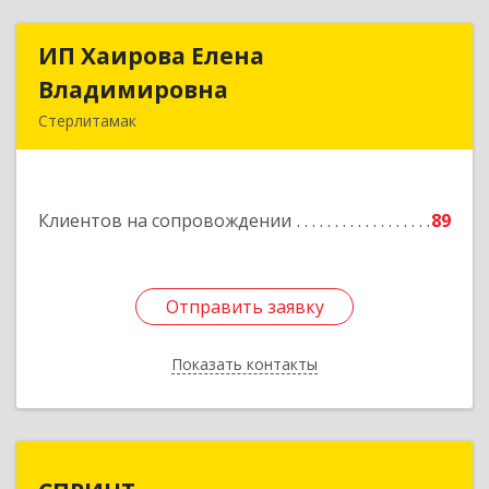
ИП Хаирова Елена
ИП Хаирова Елена
Владимировна
Владимировна
Стерлитамак
Подробнее
Клиентов на сопровождении
89
Отправить заявку
Отправить заявку
Показать контакты
Назад
СПРИНТ