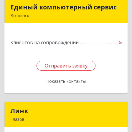
Единый компьютерный сервис
Единый компьютерный сервис
Воткинск
Подробнее
Клиентов на сопровождении
5
Отправить заявку
Отправить заявку
Показать контакты
Назад
Линк
Линк
Глазов
427622, Удмуртская Респ, Глазов г, Тани